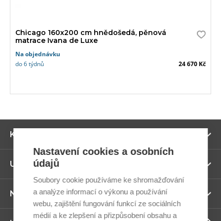
Chicago 160x200 cm hnědošedá, pěnová
matrace Ivana de Luxe
Na objednávku
do 6 týdnů
24 670 Kč
Zo
Kategorie
ví
Nastavení cookies a osobních
údajů
Zo
Užitečné odkazy
ví
Soubory cookie používáme ke shromažďování
a analýze informací o výkonu a používání
Zo
Newsletter
ví
webu, zajištění fungování funkcí ze sociálních
médií a ke zlepšení a přizpůsobení obsahu a