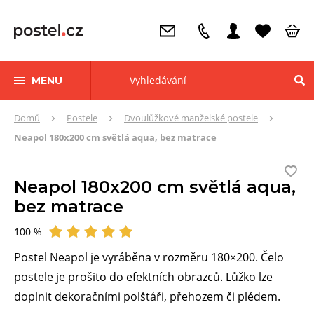
MENU
Zde
Domů
Postele
Dvoulůžkové manželské postele
se
Neapol 180x200 cm světlá aqua, bez matrace
nacházíte:
Neapol 180x200 cm světlá aqua,
bez matrace
100 %
Hodnocení
Postel Neapol je vyráběna v rozměru 180×200. Čelo
postele je prošito do efektních obrazců. Lůžko lze
doplnit dekoračními polštáři, přehozem či plédem.