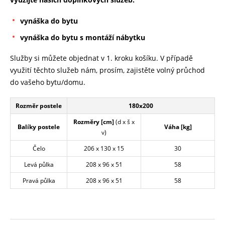
vynáška do bytu
vynáška do bytu s montáží nábytku
Služby si můžete objednat v 1. kroku košíku. V případě
využití těchto služeb nám, prosím, zajistěte volný průchod
do vašeho bytu/domu.
Rozměr postele
180x200
Rozměry [cm]
(d x š x
Balíky postele
Váha [kg]
v)
Čelo
206 x 130 x 15
30
Levá půlka
208 x 96 x 51
58
Pravá půlka
208 x 96 x 51
58