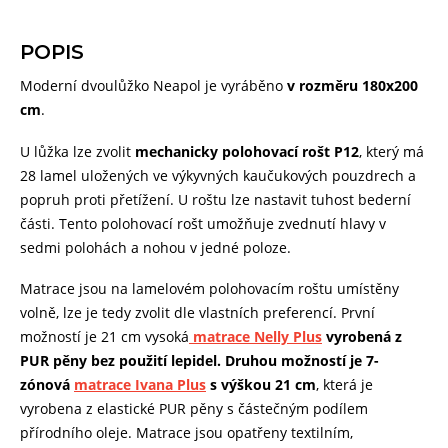
POPIS
Moderní dvoulůžko Neapol je vyráběno
v rozměru 180x200
cm
.
U lůžka lze zvolit
mechanicky polohovací rošt P12
, který má
28 lamel uložených ve výkyvných kaučukových pouzdrech a
popruh proti přetížení. U roštu lze nastavit tuhost bederní
části. Tento polohovací rošt umožňuje zvednutí hlavy v
sedmi polohách a nohou v jedné poloze.
Matrace jsou na lamelovém polohovacím roštu umístěny
volně, lze je tedy zvolit dle vlastních preferencí. První
možností je 21 cm vysoká
matrace Nelly Plus
vyrobená z
PUR pěny bez použití lepidel. Druhou možností je 7-
zónová
matrace Ivana Plus
s výškou 21 cm
, která je
vyrobena z elastické PUR pěny s částečným podílem
přírodního oleje. Matrace jsou opatřeny textilním,