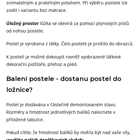
snímatelným a pratelným potahem. Při výběru postele lze
zvolit i variantu bez matrace.
Úložný prostor
lůžka se otevírá za pomoci plynových pístů
od nohou postele.
Postel je vyrobena z látky. Čelo postele je prošito do obrazců.
K posteli je možné dokoupit rovněž vyobrazené látkové
dekorační polštáře, přehoz a pléd.
Balení postele - dostanu postel do
ložnice?
Postel je dodávána v částečně demontovaném stavu.
Rozměry a hmotnost jednotlivých balíků naleznete v
přiložené tabulce.
Pokud cítíte, že hmotnost balíků by mohla být nad vaše síly,
využijte našich doplňkových služeb: