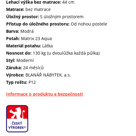
Lehací výška bez matrace:
44 cm
Matrace:
bez matrace
Úložný prostor:
S úložným prostorem
Přístup do úložného prostoru:
Od nohou postele
Barva:
Modrá
Potah:
Matrix 23 Aqua
Materiál potahu:
Látka
Nosnost do:
130 kg (u dvoulůžka každá půlka)
Styl:
Moderní
Záruka:
24 měsíců
Výrobce:
BLANÁŘ NÁBYTEK, a.s.
Typ roštu:
P12
Informace o produktu a bezpečnosti