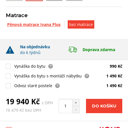
Matrace
Pěnová matrace Ivana Plus
bez matrace
Na objednávku
Doprava zdarma
do 6 týdnů
Vynáška do bytu
990 Kč
Vynáška do bytu s montáží nábytku
1 490 Kč
Odvoz staré postele
1 490 Kč
19 940 Kč
s DPH
+
DO KOŠÍKU
-
16 479 Kč bez DPH