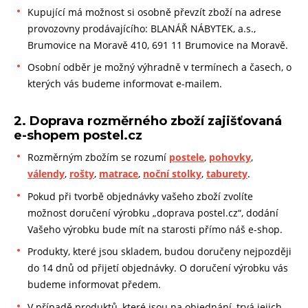
Kupující má možnost si osobně převzít zboží na adrese
provozovny prodávajícího: BLANÁŘ NÁBYTEK, a.s.,
Brumovice na Moravě 410, 691 11 Brumovice na Moravě.
Osobní odběr je možný výhradně v termínech a časech, o
kterých vás budeme informovat e-mailem.
2. Doprava rozměrného zboží zajišťovaná
e-shopem postel.cz
Rozměrným zbožím se rozumí
postele
,
pohovky
,
válendy
,
rošty
,
matrace
,
noční stolky
,
taburety
.
Pokud při tvorbě objednávky vašeho zboží zvolíte
možnost doručení výrobku „doprava postel.cz“, dodání
Vašeho výrobku bude mít na starosti přímo náš e-shop.
Produkty, které jsou skladem, budou doručeny nejpozději
do 14 dnů od přijetí objednávky. O doručení výrobku vás
budeme informovat předem.
V případě produktů, které jsou na objednání, trvá jejich