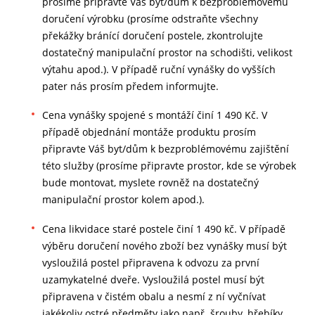
prosíme připravte Váš byt/dům k bezproblémovému
doručení výrobku (prosíme odstraňte všechny
překážky bránící doručení postele, zkontrolujte
dostatečný manipulační prostor na schodišti, velikost
výtahu apod.). V případě ruční vynášky do vyšších
pater nás prosím předem informujte.
Cena vynášky spojené s montáží činí 1 490 Kč. V
případě objednání montáže produktu prosím
připravte Váš byt/dům k bezproblémovému zajištění
této služby (prosíme připravte prostor, kde se výrobek
bude montovat, myslete rovněž na dostatečný
manipulační prostor kolem apod.).
Cena likvidace staré postele činí 1 490 kč. V případě
výběru doručení nového zboží bez vynášky musí být
vysloužilá postel připravena k odvozu za první
uzamykatelné dveře. Vysloužilá postel musí být
připravena v čistém obalu a nesmí z ní vyčnívat
jakékoliv ostré předměty jako např. šrouby, hřebíky