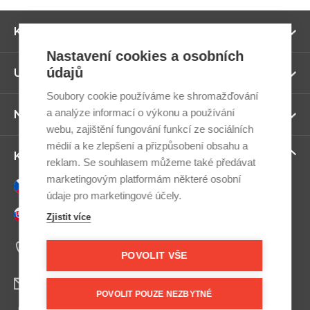
Zo
Kategorie
ví
Nastavení cookies a osobních
údajů
Zo
Užitečné odkazy
ví
Soubory cookie používáme ke shromažďování
a analýze informací o výkonu a používání
Zo
Newsletter
ví
webu, zajištění fungování funkcí ze sociálních
médií a ke zlepšení a přizpůsobení obsahu a
Zo
Kontaktujte nás
reklam. Se souhlasem můžeme také předávat
ví
marketingovým platformám některé osobní
Česky
údaje pro marketingové účely.
Slovensky
Zjistit více
+420 607 800 100
Po-Pá 9:00–17:00
POVOLIT VŠE
info@postel.cz
POVOLIT POUZE NEZBYTNÉ