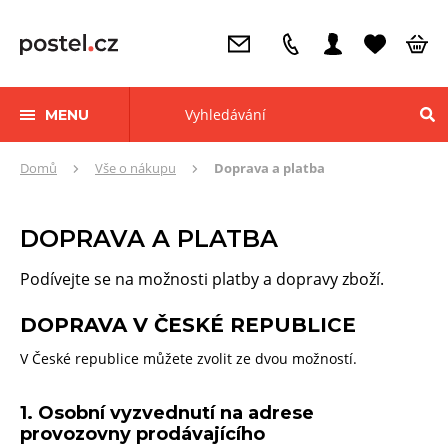
MENU
Zde
Domů
Vše o nákupu
Doprava a platba
se
nacházíte:
DOPRAVA A PLATBA
Podívejte se na možnosti platby a dopravy zboží.
DOPRAVA V ČESKÉ REPUBLICE
V České republice můžete zvolit ze dvou možností.
1. Osobní vyzvednutí na adrese
provozovny prodávajícího