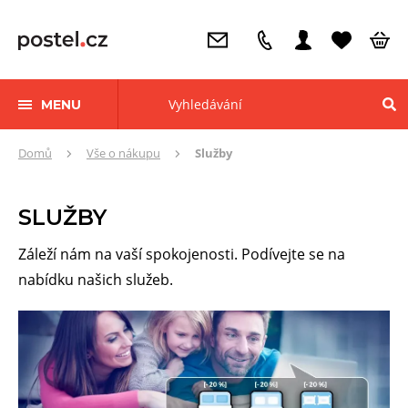
MENU
Zde
Domů
Vše o nákupu
Služby
se
nacházíte:
SLUŽBY
Záleží nám na vaší spokojenosti. Podívejte se na
nabídku našich služeb.