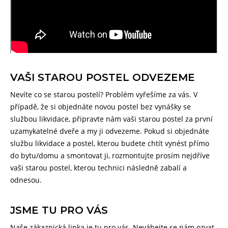
VAŠI STAROU POSTEL ODVEZEME
Nevíte co se starou postelí? Problém vyřešíme za vás. V
případě, že si objednáte novou postel bez vynášky se
službou likvidace, připravte nám vaši starou postel za první
uzamykatelné dveře a my ji odvezeme. Pokud si objednáte
službu likvidace a postel, kterou budete chtít vynést přímo
do bytu/domu a smontovat ji, rozmontujte prosím nejdříve
vaši starou postel, kterou technici následně zabalí a
odnesou.
JSME TU PRO VÁS
Naše zákaznická linka je tu pro vás. Neváhejte se nám ozvat