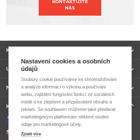
KONTAKTUJTE
NÁS
Zo
Kategorie
ví
Nastavení cookies a osobních
údajů
Zo
Užitečné odkazy
ví
Soubory cookie používáme ke shromažďování
a analýze informací o výkonu a používání
Zo
Newsletter
ví
webu, zajištění fungování funkcí ze sociálních
médií a ke zlepšení a přizpůsobení obsahu a
Zo
Kontaktujte nás
reklam. Se souhlasem můžeme také předávat
ví
marketingovým platformám některé osobní
Česky
údaje pro marketingové účely.
Slovensky
Zjistit více