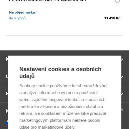
Na objednávku
do 6 týdnů
11 490 Kč
Zo
Kategorie
ví
Nastavení cookies a osobních
údajů
Zo
Užitečné odkazy
ví
Soubory cookie používáme ke shromažďování
a analýze informací o výkonu a používání
Zo
Newsletter
ví
webu, zajištění fungování funkcí ze sociálních
médií a ke zlepšení a přizpůsobení obsahu a
Zo
Kontaktujte nás
reklam. Se souhlasem můžeme také předávat
ví
marketingovým platformám některé osobní
Česky
údaje pro marketingové účely.