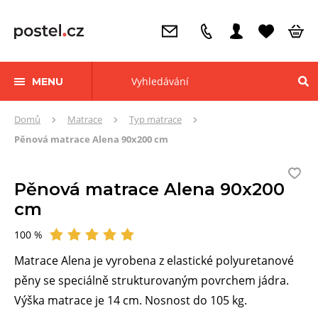
MENU
Zde
Domů
Matrace
Typ matrace
se
Pěnová matrace Alena 90x200 cm
nacházíte:
Pěnová matrace Alena 90x200
cm
100 %
Hodnocení
Matrace Alena je vyrobena z elastické polyuretanové
pěny se speciálně strukturovaným povrchem jádra.
Výška matrace je 14 cm. Nosnost do 105 kg.