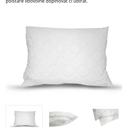
polštáře libovolně doplňovat či ubírat.