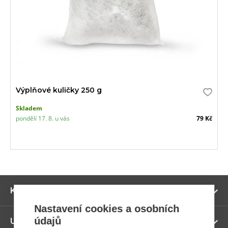
Výplňové kuličky 250 g
Skladem
pondělí 17. 8. u vás
79 Kč
Zo
Kategorie
ví
Nastavení cookies a osobních
údajů
Zo
Užitečné odkazy