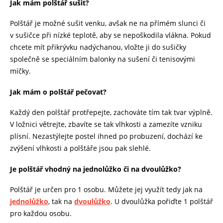
Jak mám polštář sušit?
Polštář je možné sušit venku, avšak ne na přímém slunci či
v sušičce při nízké teplotě, aby se nepoškodila vlákna. Pokud
chcete mít přikrývku nadýchanou, vložte ji do sušičky
společně se speciálním balonky na sušení či tenisovými
míčky.
Jak mám o polštář pečovat?
Každý den polštář protřepejte, zachováte tím tak tvar výplně.
V ložnici větrejte, zbavíte se tak vlhkosti a zamezíte vzniku
plísní. Nezastýlejte postel ihned po probuzení, dochází ke
zvýšení vlhkosti a polštáře jsou pak slehlé.
Je polštář vhodný na jednolůžko či na dvoulůžko?
Polštář je určen pro 1 osobu. Můžete jej využít tedy jak na
jednolůžko
, tak na
dvoulůžko
. U dvoulůžka pořiďte 1 polštář
pro každou osobu.