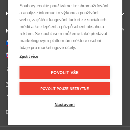
ví
Soubory cookie používáme ke shromažďování
a analýze informací o výkonu a používání
Zo
Newsletter
ví
webu, zajištění fungování funkcí ze sociálních
médií a ke zlepšení a přizpůsobení obsahu a
Zo
Kontaktujte nás
reklam. Se souhlasem můžeme také předávat
ví
marketingovým platformám některé osobní
Česky
údaje pro marketingové účely.
Slovensky
Zjistit více
+420 607 800 100
Po-Pá 9:00–17:00
POVOLIT VŠE
info@postel.cz
POVOLIT POUZE NEZBYTNÉ
Facebook
Nastavení
Další kontakty