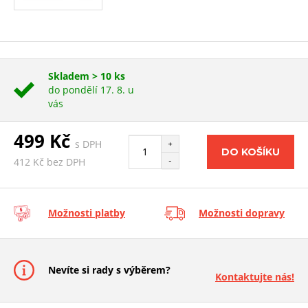
Skladem > 10 ks
do pondělí 17. 8. u
vás
499 Kč
s DPH
+
DO KOŠÍKU
-
412 Kč bez DPH
Možnosti platby
Možnosti dopravy
Nevíte si rady s výběrem?
Kontaktujte nás!