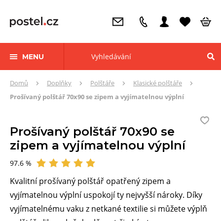
MENU
Zde
Domů
Doplňky
Polštáře
Klasické polštáře
se
Prošívaný polštář 70x90 se zipem a vyjímatelnou výplní
nacházíte:
Prošívaný polštář 70x90 se
zipem a vyjímatelnou výplní
97.6 %
Hodnocení
Kvalitní prošívaný polštář opatřený zipem a
vyjímatelnou výplní uspokojí ty nejvyšší nároky. Díky
vyjímatelnému vaku z netkané textilie si můžete výplň