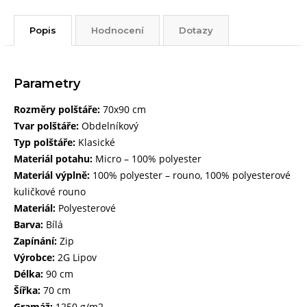
Popis
Hodnocení
Dotazy
Parametry
Rozměry polštáře:
70x90 cm
Tvar polštáře:
Obdelníkový
Typ polštáře:
Klasické
Materiál potahu:
Micro – 100% polyester
Materiál výplně:
100% polyester – rouno, 100% polyesterové
kuličkové rouno
Materiál:
Polyesterové
Barva:
Bílá
Zapínání:
Zip
Výrobce:
2G Lipov
Délka:
90 cm
Šířka:
70 cm
Gramáž:
1250 g/m2