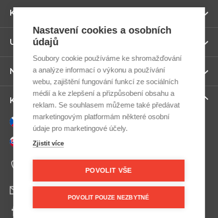
Zo
Kategorie
ví
Nastavení cookies a osobních
údajů
Zo
Užitečné odkazy
ví
Soubory cookie používáme ke shromažďování
a analýze informací o výkonu a používání
Zo
Newsletter
ví
webu, zajištění fungování funkcí ze sociálních
médií a ke zlepšení a přizpůsobení obsahu a
Zo
Kontaktujte nás
reklam. Se souhlasem můžeme také předávat
ví
marketingovým platformám některé osobní
Česky
údaje pro marketingové účely.
Slovensky
Zjistit více
+420 607 800 100
Po-Pá 9:00–17:00
POVOLIT VŠE
info@postel.cz
POVOLIT POUZE NEZBYTNÉ
Facebook