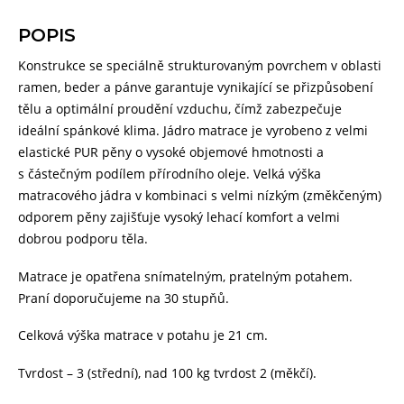
POPIS
Konstrukce se speciálně strukturovaným povrchem v oblasti
ramen, beder a pánve garantuje vynikající se přizpůsobení
tělu a optimální proudění vzduchu, čímž zabezpečuje
ideální spánkové klima. Jádro matrace je vyrobeno z velmi
elastické PUR pěny o vysoké objemové hmotnosti a
s částečným podílem přírodního oleje. Velká výška
matracového jádra v kombinaci s velmi nízkým (změkčeným)
odporem pěny zajišťuje vysoký lehací komfort a velmi
dobrou podporu těla.
Matrace je opatřena snímatelným, pratelným potahem.
Praní doporučujeme na 30 stupňů.
Celková výška matrace v potahu je 21 cm.
Tvrdost – 3 (střední), nad 100 kg tvrdost 2 (měkčí).