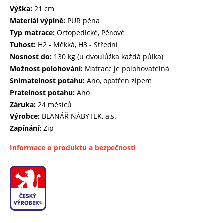
Výška:
21 cm
Materiál výplně:
PUR pěna
Typ matrace:
Ortopedické, Pěnové
Tuhost:
H2 - Měkká, H3 - Střední
Nosnost do:
130 kg (u dvoulůžka každá půlka)
Možnost polohování:
Matrace je polohovatelná
Snímatelnost potahu:
Ano, opatřen zipem
Pratelnost potahu:
Ano
Záruka:
24 měsíců
Výrobce:
BLANÁŘ NÁBYTEK, a.s.
Zapínání:
Zip
Informace o produktu a bezpečnosti