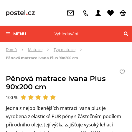
MENU
Zde
Domů
Matrace
Typ matrace
se
Pěnová matrace Ivana Plus 90x200 cm
nacházíte:
Pěnová matrace Ivana Plus
90x200 cm
100 %
Hodnocení
Jedna z nejoblíbenějších matrací Ivana plus je
vyrobena z elastické PUR pěny s částečným podílem
přírodního oleje. Její výška zajišťuje vysoký lehací