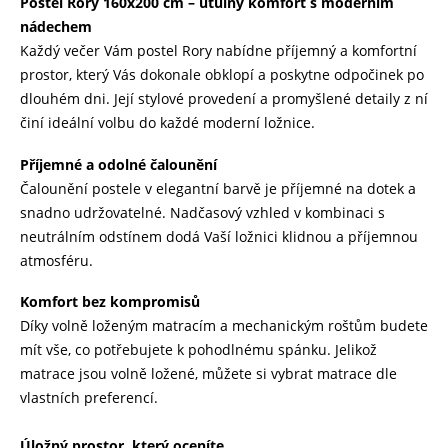
Postel Rory 160x200 cm – útulný komfort s moderním
nádechem
Každý večer Vám postel Rory nabídne příjemný a komfortní
prostor, který Vás dokonale obklopí a poskytne odpočinek po
dlouhém dni. Její stylové provedení a promyšlené detaily z ní
činí ideální volbu do každé moderní ložnice.
Příjemné a odolné čalounění
Čalounění postele v elegantní barvě je příjemné na dotek a
snadno udržovatelné. Nadčasový vzhled v kombinaci s
neutrálním odstínem dodá Vaší
ložnici klidnou a příjemnou
atmosféru.
Komfort bez kompromisů
Díky volně loženým matracím a mechanickým roštům budete
mít vše, co potřebujete k pohodlnému spánku. Jelikož
matrace jsou volně ložené, můžete si vybrat matrace dle
vlastních preferencí.
Úložný prostor, který oceníte