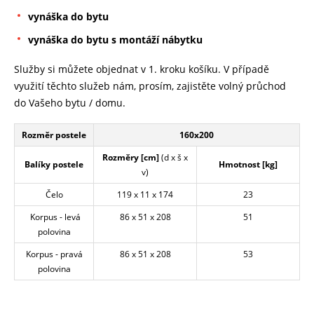
vynáška do bytu
vynáška do bytu s montáží nábytku
Služby si můžete objednat v 1. kroku košíku. V případě
využití těchto služeb nám, prosím, zajistěte volný průchod
do Vašeho bytu / domu.
Rozměr postele
160x200
Rozměry [cm]
(d x š x
Balíky postele
Hmotnost [kg]
v)
Čelo
119 x 11 x 174
23
Korpus - levá
86 x 51 x 208
51
polovina
Korpus - pravá
86 x 51 x 208
53
polovina