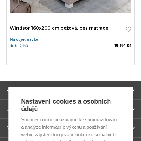
Windsor 160x200 cm béžová, bez matrace
Na objednávku
do 6 týdnů
19 191 Kč
Zo
Kategorie
ví
Nastavení cookies a osobních
údajů
Zo
Užitečné odkazy
ví
Soubory cookie používáme ke shromažďování
a analýze informací o výkonu a používání
Zo
Newsletter
ví
webu, zajištění fungování funkcí ze sociálních