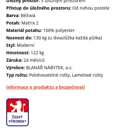
Úložný prostor:
S úložným prostorem
Přístup do úložného prostoru:
Od nohou postele
Barva:
Béžová
Potah:
Matrix 2
Materiál potahu:
100% polyester
Nosnost do:
130 kg (u dvoulůžka každá půlka)
Styl:
Moderní
Hmotnost:
122 kg
Záruka:
24 měsíců
Výrobce:
BLANÁŘ NÁBYTEK, a.s.
Typ roštu:
Polohovatelné rošty, Lamelové rošty
Informace o produktu a bezpečnosti