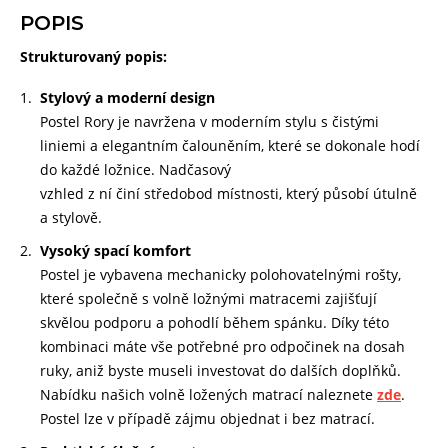
POPIS
Strukturovaný popis:
Stylový a moderní design
Postel Rory je navržena v moderním stylu s
čistými
liniemi a elegantním
čalouněním,
které se dokonale hodí
do každé ložnice.
Nadčasový
vzhled z ní
činí
středobod
místnosti, který
působí
útulně
a
stylově.
Vysoký spací komfort
Postel je vybavena mechanicky polohovatelnými rošty,
které
společně
s volně ložnými matracemi
zajišťují
skvělou
podporu a pohodlí
během
spánku. Díky této
kombinaci máte vše
potřebné
pro
odpočinek
na dosah
ruky, aniž byste museli investovat do
dalších
doplňků.
Nabídku našich volně ložených matrací naleznete
zde
.
Postel lze v případě zájmu objednat i bez matrací.