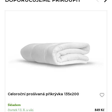
DOPORUČUJEME PŘIKOUPIT
Celoroční prošívaná přikrývka 135x200
Skladem
čtvrtek 13. 8. u vás
849 Kč