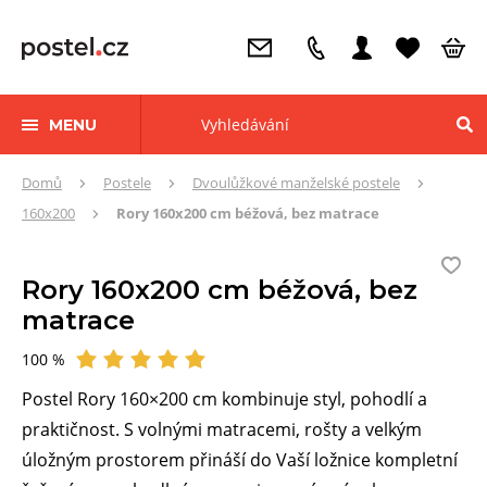
MENU
Zde
Domů
Postele
Dvoulůžkové manželské postele
se
160x200
Rory 160x200 cm béžová, bez matrace
nacházíte:
Rory 160x200 cm béžová, bez
matrace
100 %
Hodnocení
Postel Rory 160×200 cm kombinuje styl, pohodlí a
praktičnost. S volnými matracemi, rošty a velkým
úložným prostorem přináší do Vaší ložnice kompletní