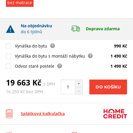
bez matrace
Na objednávku
Doprava zdarma
do 6 týdnů
Vynáška do bytu
990 Kč
Vynáška do bytu s montáží nábytku
1 490 Kč
Odvoz staré postele
1 490 Kč
19 663 Kč
s DPH
+
DO KOŠÍKU
-
16 250 Kč bez DPH
Splátková kalkulačka