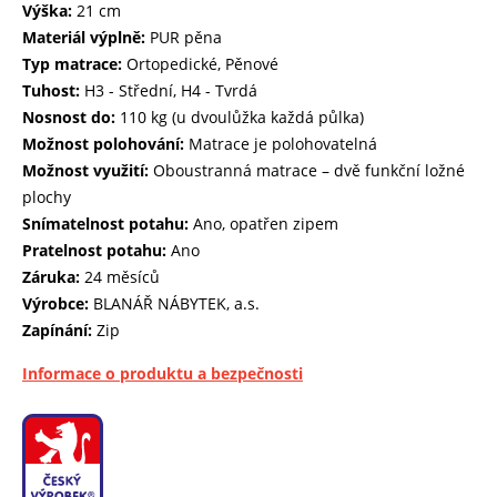
Výška:
21 cm
Materiál výplně:
PUR pěna
Typ matrace:
Ortopedické, Pěnové
Tuhost:
H3 - Střední, H4 - Tvrdá
Nosnost do:
110 kg (u dvoulůžka každá půlka)
Možnost polohování:
Matrace je polohovatelná
Možnost využití:
Oboustranná matrace – dvě funkční ložné
plochy
Snímatelnost potahu:
Ano, opatřen zipem
Pratelnost potahu:
Ano
Záruka:
24 měsíců
Výrobce:
BLANÁŘ NÁBYTEK, a.s.
Zapínání:
Zip
Informace o produktu a bezpečnosti