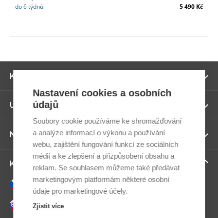
do 6 týdnů
5 490 Kč
Zo
Kategorie
ví
Nastavení cookies a osobních
údajů
Zo
Užitečné odkazy
ví
Soubory cookie používáme ke shromažďování
a analýze informací o výkonu a používání
Zo
Newsletter
ví
webu, zajištění fungování funkcí ze sociálních
médií a ke zlepšení a přizpůsobení obsahu a
Zo
Kontaktujte nás
reklam. Se souhlasem můžeme také předávat
ví
marketingovým platformám některé osobní
Česky
údaje pro marketingové účely.
Slovensky
Zjistit více