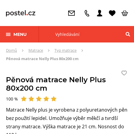
MENU
Zde
Domů
Matrace
Typ matrace
se
Pěnová matrace Nelly Plus 80x200 cm
nacházíte:
Pěnová matrace Nelly Plus
80x200 cm
100 %
Hodnocení
Matrace Nelly plus je vyrobena z polyuretanových pěn
bez použití lepidel. Umožňuje výběr měkčí a tvrdší
strany matrace. Výška matrace je 21 cm. Nosnost do