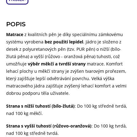
POPIS
Matrace
z kvalitních pěn je díky speciálnímu zámkovému
systému vyrobena
bez použití lepidel
. Jádro je složeno z
desek z polyuretanových pěn (tzv. PUR pěn) o nižší (bílo-
žlutá pěna) a vyšší (růžovo - oranžová
pěna) tuhosti, což
umožňuje
výběr měkčí a tvrdší strany
matrace. Komfort
lehací plochy u měkčí strany je zvýšen tvarovým prořezem,
který zajišťuje lepší odvětrávání povrchu. Velká výška
matracového jádra zajišťuje zvýšený lehací komfort a velmi
dobrou podporu těla uživatele.
Strana s nižší tuhostí (bílo-žlutá)
: Do 100 kg středně tvrdá,
nad 100 kg měkčí.
Strana s vyšší tuhostí (růžovo-oranžová)
: Do 100 kg tvrdá,
nad 100 kg středně tvrdá.