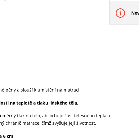
Nev
é pěny a slouží k umístění na matraci.
sti na teplotě a tlaku lidského těla.
oměrný tlak na tělo, absorbuje část tělesného tepla a
ý chránič matrace, čímž zvyšuje její životnost.
ca
6 cm
.