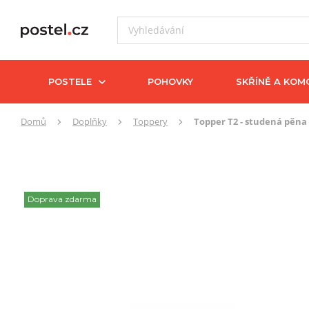
POSTELE
POHOVKY
SKŘÍNĚ A KOM
Zde
Domů
Doplňky
Toppery
Topper T2 - studená pěna
se
nacházíte:
Doprava zdarma