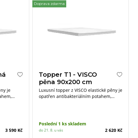
Doprava zdarma
Do
ná
Topper T1 - VISCO
pěna 90x200 cm
ny je
Luxusní topper z VISCO elastické pěny je
tahem,
opatřen antibakteriálním potahem,
ných
který obsahuje příměs stříbrných vláken
a silikonovou technologii, díky níž je na
dotek velmi příjemný a jemný.
Poslední 1 ks skladem
3 590 Kč
2 620 Kč
do 21. 8. u vás