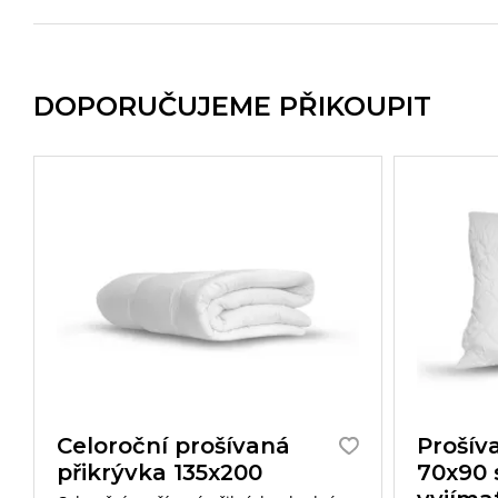
DOPORUČUJEME PŘIKOUPIT
Celoroční prošívaná
Prošív
přikrývka 135x200
70x90 