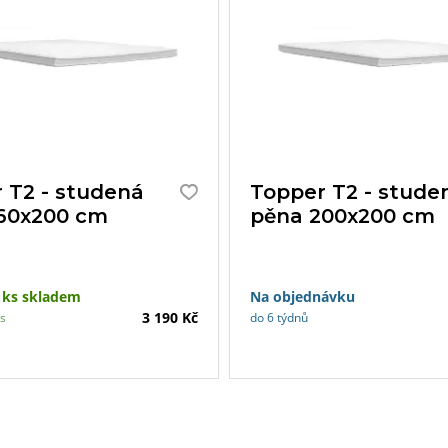
 T2 - studená
Topper T2 - stude
60x200 cm
pěna 200x200 cm
 ks skladem
Na objednávku
3 190 Kč
ás
do 6 týdnů