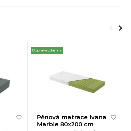
Doprava zdarma
Do
Pěnová matrace Ivana
Marble 80x200 cm