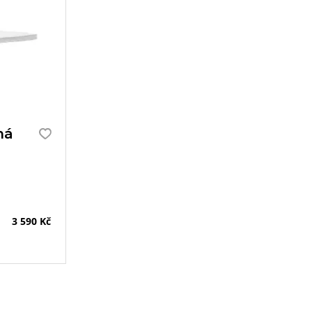
ná
3 590 Kč