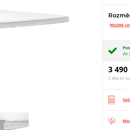
Rozmě
90x200 c
Pos
do 
3 490
2 884 Kč b
Spl
Mož