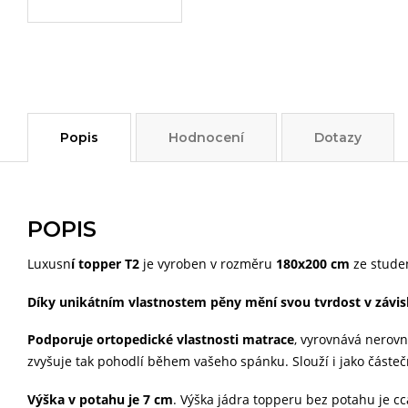
Popis
Hodnocení
Dotazy
POPIS
Luxusn
í topper T2
je vyroben v rozměru
180x200 cm
ze studen
Díky unikátním vlastnostem pěny mění svou tvrdost v závislo
Podporuje ortopedické vlastnosti matrace
, vyrovnává nerovn
zvyšuje tak pohodlí během vašeho spánku. Slouží i jako částečn
Výška v potahu je
7 cm
. Výška jádra topperu bez potahu je c