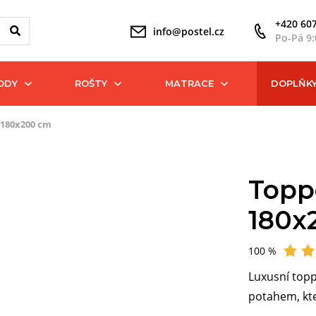
+420 607
info@postel.cz
Po-Pá 9:
ODY
ROŠTY
MATRACE
DOPLŇK
 180x200 cm
Topp
180x
100 %
Hodnocení
Luxusní topp
potahem, kte