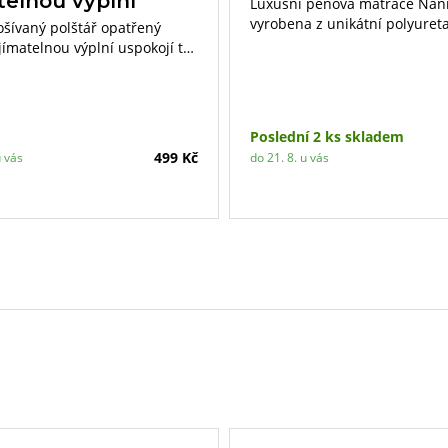
telnou výplní
Luxusní pěnová matrace Nan
vyrobena z unikátní polyuret
rošívaný polštář opatřený
MEGAcell pěny. Výška matrac
jímatelnou výplní uspokojí ty
je 27 cm. Nosnost do 130 kg.
ároky. Díky vyjímatelnému
ané textilie si můžete výplň
bovolně doplňovat či ubírat.
Poslední 2 ks skladem
499 Kč
u vás
do 21. 8. u vás