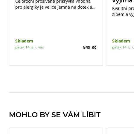
vyjíma
Celoroční prošívaná přikrývka vhodná
pro alergiky je velice jemná na dotek a
Kvalitní p
výborně reguluje teplotu lidského těla.
zipem a vy
nejvyšší n
vaku z netk
polštáře li
Skladem
Skladem
849 Kč
pátek 14. 8. u vás
pátek 14. 8. 
MOHLO BY SE VÁM LÍBIT