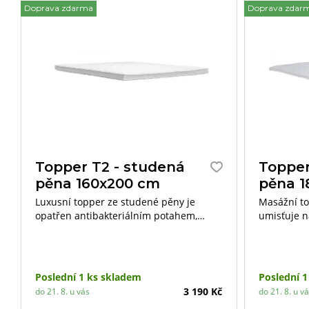
Doprava zdarma
Doprava zdar
Topper T2 - studená
Topper
pěna 160x200 cm
pěna 1
Luxusní topper ze studené pěny je
Masážní to
opatřen antibakteriálním potahem,
umisťuje n
který obsahuje příměs stříbrných
unikátním 
vláken.
ortopedické
životnost.
Poslední 1 ks skladem
Poslední 1
3 190 Kč
do 21. 8. u vás
do 21. 8. u v