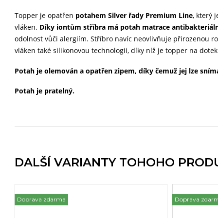
Topper je opatřen
potahem Silver řady Premium Line
, který 
vláken.
Díky iontům stříbra má potah matrace antibakteriáln
odolnost vůči alergiím. Stříbro navíc neovlivňuje přirozenou
vláken také silikonovou technologii, díky níž je topper na dot
Potah je olemován a opatřen zipem, díky čemuž jej lze sním
Potah je pratelný.
DALŠÍ VARIANTY TOHOHO PROD
Doprava zdarma
Doprava zdar