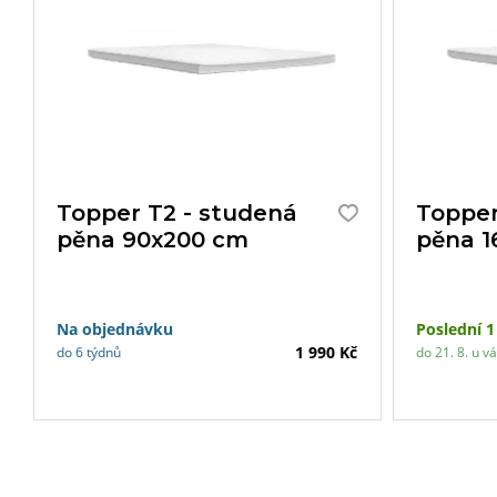
Topper T2 - studená
Topper
pěna 90x200 cm
pěna 1
Na objednávku
Poslední 1
1 990 Kč
do 6 týdnů
do 21. 8. u v