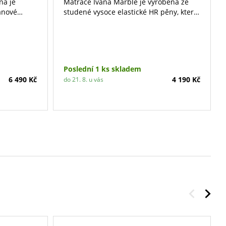
na je
Matrace Ivana Marble je vyrobena ze
anové
studené vysoce elastické HR pěny, která
e v potahu
zaručuje vysokou propustnost buněčné
struktury, výbornou elasticitu a
vzduchovou prodyšnost. Výška matrace
v potahu je 16 cm. Nosnost do 130 kg.
Poslední 1 ks skladem
6 490 Kč
4 190 Kč
do 21. 8. u vás