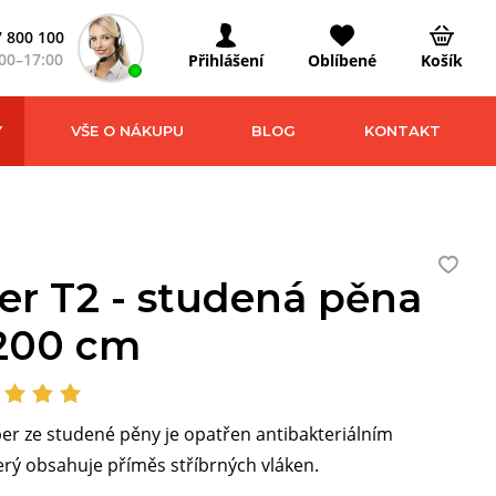
 800 100
00–17:00
Přihlášení
Oblíbené
Košík
Y
VŠE O NÁKUPU
BLOG
KONTAKT
er T2 - studená pěna
200 cm
er ze studené pěny je opatřen antibakteriálním
rý obsahuje příměs stříbrných vláken.