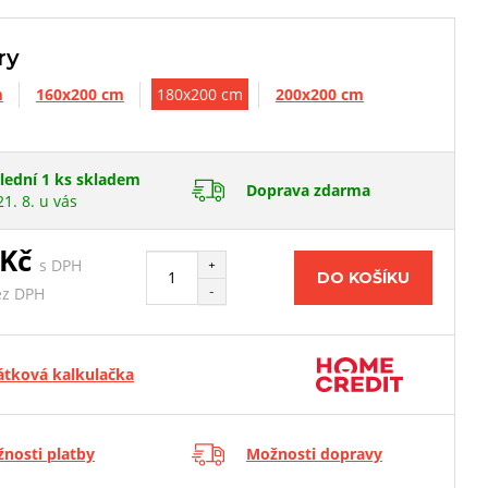
ry
m
160x200 cm
180x200 cm
200x200 cm
lední 1 ks skladem
Doprava zdarma
21. 8. u vás
 Kč
s DPH
+
DO KOŠÍKU
-
ez DPH
átková kalkulačka
nosti platby
Možnosti dopravy