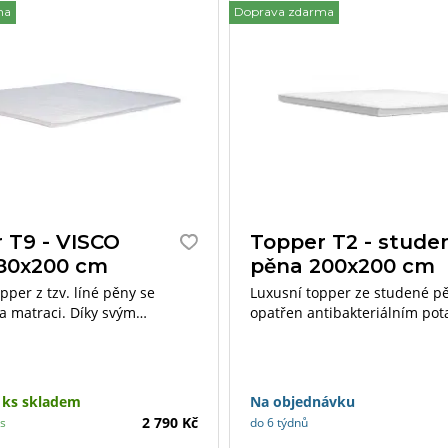
ma
Doprava zdarma
 T9 - VISCO
Topper T2 - stude
80x200 cm
pěna 200x200 cm
pper z tzv. líné pěny se
Luxusní topper ze studené pě
a matraci. Díky svým
opatřen antibakteriálním po
vlastnostem podporuje
který obsahuje příměs stříbr
 vlastnosti matrace a její
vláken.
 ks skladem
Na objednávku
2 790 Kč
ás
do 6 týdnů