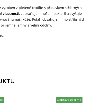
je vyroben z pletené textilie s přídavkem stříbrných
í vlastnosti
, zabraňuje množení bakterií a zvyšuje
 rovnováhu naší kůže. Potah obsahuje mimo stříbrných
ek příjemně jemný a velmi odolný.
at.
UKTU
ma
Doprava zdarma