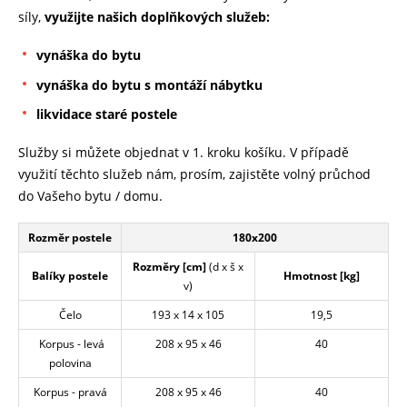
síly,
využijte našich doplňkových služeb:
vynáška do bytu
vynáška do bytu s montáží nábytku
likvidace staré postele
Služby si můžete objednat v 1. kroku košíku. V případě
využití těchto služeb nám, prosím, zajistěte volný průchod
do Vašeho bytu / domu.
Rozměr postele
180x200
Rozměry [cm]
(d x š x
Balíky postele
Hmotnost [kg]
v)
Čelo
193 x 14 x 105
19,5
Korpus - levá
208 x 95 x 46
40
polovina
Korpus - pravá
208 x 95 x 46
40