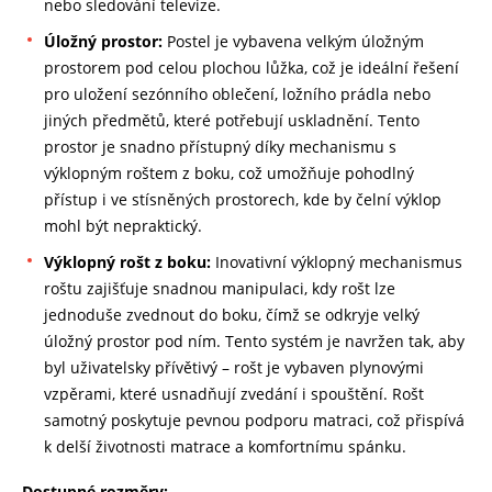
nebo sledování televize.
Úložný prostor:
Postel je vybavena velkým úložným
prostorem pod celou plochou lůžka, což je ideální řešení
pro uložení sezónního oblečení, ložního prádla nebo
jiných předmětů, které potřebují uskladnění. Tento
prostor je snadno přístupný díky mechanismu s
výklopným roštem z boku, což umožňuje pohodlný
přístup i ve stísněných prostorech, kde by čelní výklop
mohl být nepraktický.
Výklopný rošt z boku:
Inovativní výklopný mechanismus
roštu zajišťuje snadnou manipulaci, kdy rošt lze
jednoduše zvednout do boku, čímž se odkryje velký
úložný prostor pod ním. Tento systém je navržen tak, aby
byl uživatelsky přívětivý – rošt je vybaven plynovými
vzpěrami, které usnadňují zvedání i spouštění. Rošt
samotný poskytuje pevnou podporu matraci, což přispívá
k delší životnosti matrace a komfortnímu spánku.
Dostupné rozměry: