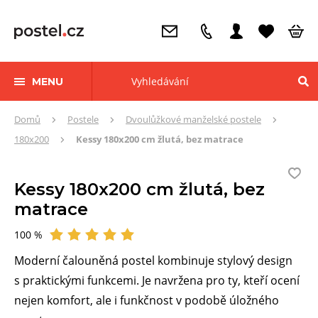
MENU
Zde
Domů
Postele
Dvoulůžkové manželské postele
se
180x200
Kessy 180x200 cm žlutá, bez matrace
nacházíte:
Kessy 180x200 cm žlutá, bez
matrace
100 %
Hodnocení
Moderní čalouněná postel kombinuje stylový design
s praktickými funkcemi. Je navržena pro ty, kteří ocení
nejen komfort, ale i funkčnost v podobě úložného