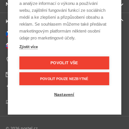
a analýze informací o výkonu a používání
Zo
Newsletter
ví
webu, zajištění fungování funkcí ze sociálních
médií a ke zlepšení a přizpůsobení obsahu a
Zo
Kontaktujte nás
reklam. Se souhlasem můžeme také předávat
ví
marketingovým platformám některé osobní
Česky
údaje pro marketingové účely.
Slovensky
Zjistit více
+420 607 800 100
Po-Pá 9:00–17:00
POVOLIT VŠE
info@postel.cz
POVOLIT POUZE NEZBYTNÉ
Facebook
Nastavení
Další kontakty
© 2026 postel.cz