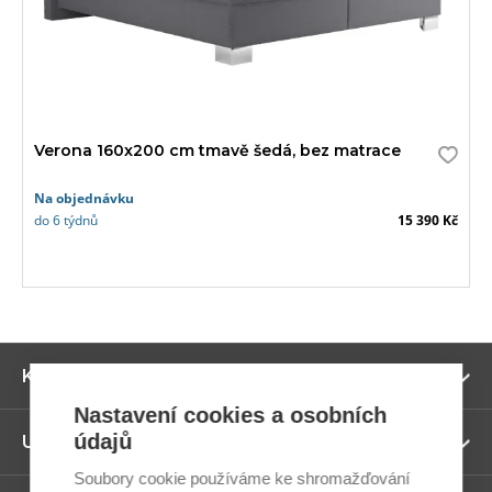
Verona 160x200 cm tmavě šedá, bez matrace
Na objednávku
do 6 týdnů
15 390 Kč
Zo
Kategorie
ví
Nastavení cookies a osobních
údajů
Zo
Užitečné odkazy
ví
Soubory cookie používáme ke shromažďování