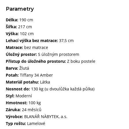
Parametry
Délka:
190 cm
Šířka:
217 cm
Výška:
102 cm
Lehací výška bez matrace:
37,5 cm
Matrace:
bez matrace
Úložný prostor:
S úložným prostorem
Přístup do úložného prostoru:
Z boku postele
Barva:
Žlutá
Potah:
Tiffany 34 Amber
Materiál potahu:
Látka
Nosnost do:
130 kg (u dvoulůžka každá půlka)
Styl:
Moderní
Hmotnost:
100 kg
Záruka:
24 měsíců
Výrobce:
BLANÁŘ NÁBYTEK, a.s.
Typ roštu:
Lamelové