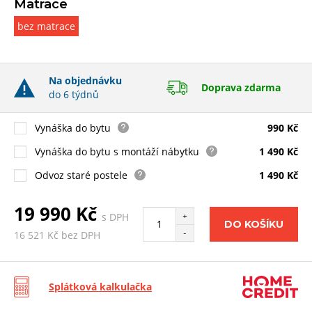
Matrace
bez matrace
Na objednávku
Doprava zdarma
do 6 týdnů
Vynáška do bytu
990 Kč
Vynáška do bytu s montáží nábytku
1 490 Kč
Odvoz staré postele
1 490 Kč
19 990 Kč
s DPH
+
DO KOŠÍKU
-
16 521 Kč bez DPH
Splátková kalkulačka