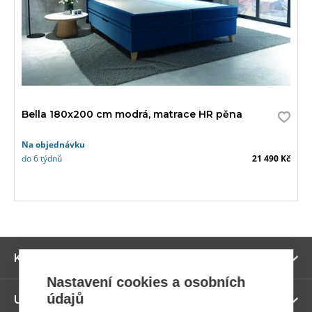
Bella 180x200 cm modrá, matrace HR pěna
Na objednávku
do 6 týdnů
21 490 Kč
Zo
Kategorie
ví
Nastavení cookies a osobních
údajů
Zo
Užitečné odkazy