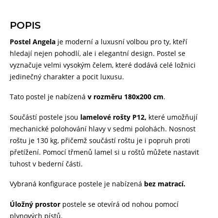
POPIS
Postel
Angela
je moderní a luxusní volbou pro ty,
kteří
hledají nejen pohodlí, ale i elegantní design. Postel se
vyznačuje
velmi vysokým
čelem,
které dodává celé ložnici
jedinečný
charakter a pocit luxusu.
Tato postel je nabízená
v rozměru 180x200 cm
.
Součástí postele jsou
lamelové rošty P12,
které umožňují
mechanické polohování hlavy v sedmi polohách. Nosnost
roštu je 130 kg, přičemž součástí roštu je i popruh proti
přetížení. Pomocí třmenů lamel si u roštů můžete nastavit
tuhost v bederní části.
Vybraná konfigurace postele je nabízená
bez matrací.
Úložný prostor
postele se otevírá od nohou pomocí
plynových pístů.