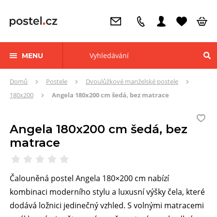
MENU
Zde
Domů
Postele
Dvoulůžkové manželské postele
se
180x200
Angela 180x200 cm šedá, bez matrace
nacházíte:
Angela 180x200 cm šedá, bez
matrace
Čalouněná postel Angela 180×200 cm nabízí
kombinaci moderního stylu a luxusní výšky čela, které
dodává ložnici jedinečný vzhled. S volnými matracemi