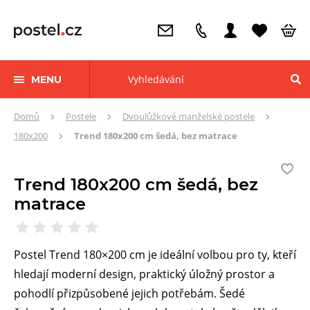
MENU
Zde
Domů
Postele
Dvoulůžkové manželské postele
se
180x200
Trend 180x200 cm šedá, bez matrace
nacházíte:
Trend 180x200 cm šedá, bez
matrace
Postel Trend 180×200 cm je ideální volbou pro ty, kteří
hledají moderní design, praktický úložný prostor a
pohodlí přizpůsobené jejich potřebám. Šedé