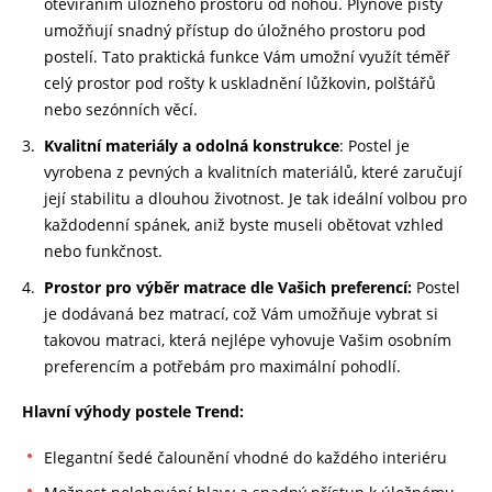
otevíráním úložného prostoru od nohou. Plynové písty
umožňují
snadný
přístup
do
úložného prostoru pod
postelí. Tato praktická funkce Vám umožní využít téměř
celý
prostor pod rošty k
uskladnění
lůžkovin,
polštářů
nebo sezónních
věcí.
Kvalitní materiály a odolná konstrukce
:
Postel je
vyrobena z pevných a kvalitních
materiálů,
které
zaručují
její stabilitu
a dlouhou životnost. Je tak ideální volbou pro
každodenní spánek, aniž byste
museli
obětovat
vzhled
nebo
funkčnost.
P
rostor pro
výběr
matrace dle Vašich preferencí:
Postel
je dodávaná bez matrací, což Vám
umožňuje
vybrat si
takovou matraci,
která nejlépe vyhovuje Vašim osobním
preferencím a
potřebám
pro maximální
pohodlí.
Hlavní výhody postele Trend:
Elegantní šedé
čalounění
vhodné do každého interiéru