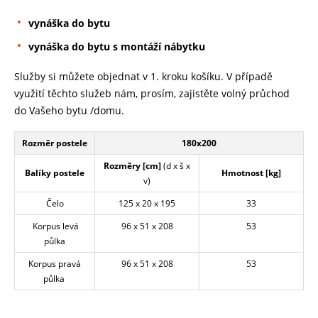
vynáška do bytu
vynáška do bytu s montáží nábytku
Služby si můžete objednat v 1. kroku košíku. V případě
využití těchto služeb nám, prosím, zajistěte volný průchod
do Vašeho bytu /domu.
Rozměr postele
180x200
Rozměry [cm]
(d x š x
Balíky postele
Hmotnost [kg]
v)
Čelo
125 x 20 x 195
33
Korpus levá
96 x 51 x 208
53
půlka
Korpus pravá
96 x 51 x 208
53
půlka