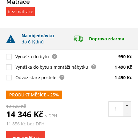
Matrace
bez matrace
Na objednávku
Doprava zdarma
do 6 týdnů
Vynáška do bytu
990 Kč
Vynáška do bytu s montáží nábytku
1 490 Kč
Odvoz staré postele
1 490 Kč
PRODUKT MĚSÍCE - 25%
+
19 128 Kč
14 346 Kč
-
s DPH
11 856 Kč bez DPH