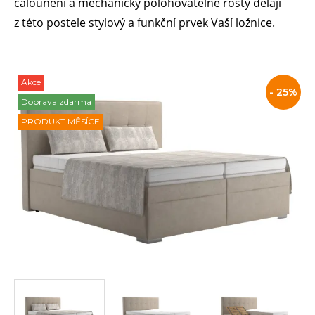
čalounění a mechanicky polohovatelné rošty dělají
z této postele stylový a funkční prvek Vaší ložnice.
Akce
Slevy
- 25%
Doprava zdarma
PRODUKT MĚSÍCE
a
akce