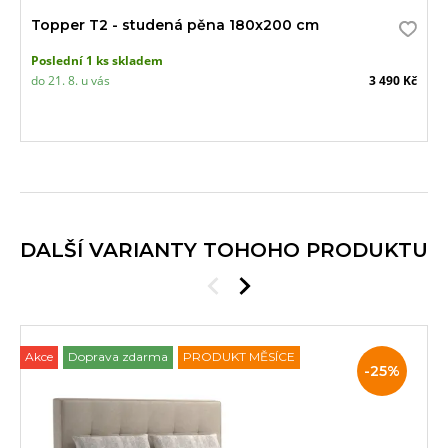
Topper T2 - studená pěna 180x200 cm
Poslední 1 ks skladem
do 21. 8. u vás
3 490 Kč
DALŠÍ VARIANTY TOHOHO PRODUKTU
Akce
Doprava zdarma
PRODUKT MĚSÍCE
Slevy
-25%
a