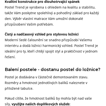
Kvalitní konstrukce pro dlouhotrvající spánek
Postel Trend je vyrobena s ohledem na kvalitu a stabilitu,
takže Vám poskytne spolehlivý a pohodlný základ pro každý
den. Výběr vlastní matrace Vám umožní dokonalé
přizpůsobení Vašim potřebám.
Čistý a nadčasový vzhled pro stylovou ložnici
Moderní šedé čalounění se snadno přizpůsobí Vašemu
interiéru a dodá ložnici harmonický vzhled. Postel Trend je
ideální pro ty, kteří chtějí spojit styl a praktičnost v jednom
řešení.
Balení postele - dostanu postel do ložnice?
Postel je dodávána v částečně demontovaném stavu.
Rozměry a hmotnost jednotlivých balíků naleznete v
přiložené tabulce.
Pokud cítíte, že hmotnost balíků by mohla být nad vaše
síly,
využijte našich doplňkových služeb: