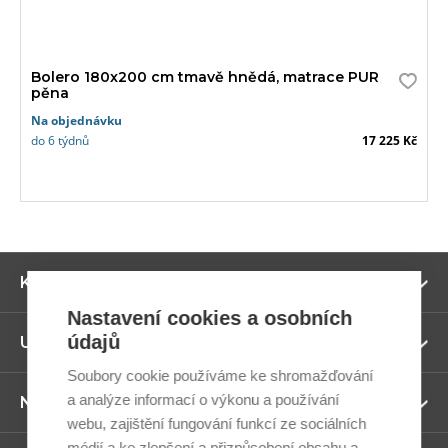
Bolero 180x200 cm tmavě hnědá, matrace PUR
pěna
Na objednávku
do 6 týdnů
17 225 Kč
Zo
Kategorie
ví
Nastavení cookies a osobních
údajů
Zo
Užitečné odkazy
ví
Soubory cookie používáme ke shromažďování
a analýze informací o výkonu a používání
Zo
Newsletter
ví
webu, zajištění fungování funkcí ze sociálních
médií a ke zlepšení a přizpůsobení obsahu a