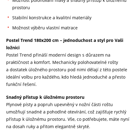
Možnost polohování hlavy a snadný přístup
k úložnému
prostoru
Stabilní konstrukce a kvalitní materiály
Možnost
výběru
vlastní matrace
Postel Trend 180x200 cm – jednoduchost a styl pro Vaši
ložnici
Postel Trend
přináší
moderní design s
důrazem
na
praktičnost
a komfort.
Mechanicky polohovatelné rošty
a
dostatek úložného prostoru pod nimi
dělají
z této postele
ideální volbu p
ro každého, kdo hledá jednoduché a
přesto
funkční
řešení.
Snadný
přístup
k úložnému prostoru
Plynové písty a popruh upevněný v nožní části roštu
umožňují snadné a pohodlné otevírání, což
zajišťuje
rychlý
přístup
k úložnému prostoru. Vše, co
potřebujete,
máte nyní
na dosah ruky a
přitom
elegantně
skryté.