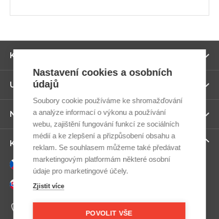
Zo
Kategorie
ví
Nastavení cookies a osobních
údajů
Zo
Užitečné odkazy
ví
Soubory cookie používáme ke shromažďování
a analýze informací o výkonu a používání
Zo
Newsletter
ví
webu, zajištění fungování funkcí ze sociálních
médií a ke zlepšení a přizpůsobení obsahu a
Zo
Kontaktujte nás
reklam. Se souhlasem můžeme také předávat
ví
marketingovým platformám některé osobní
Česky
údaje pro marketingové účely.
Slovensky
Zjistit více
+420 607 800 100
Po-Pá 9:00–17:00
POVOLIT VŠE