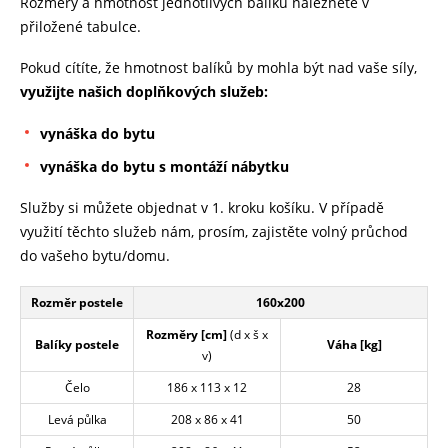
Rozměry a hmotnost jednotlivých balíků naleznete v
přiložené tabulce.
Pokud cítíte, že hmotnost balíků by mohla být nad vaše síly,
využijte našich doplňkových služeb:
vynáška do bytu
vynáška do bytu s montáží nábytku
Služby si můžete objednat v 1. kroku košíku. V případě
využití těchto služeb nám, prosím, zajistěte volný průchod
do vašeho bytu/domu.
Rozměr postele
160x200
Rozměry [cm]
(d x š x
Balíky postele
Váha [kg]
v)
Čelo
186 x 113 x 12
28
Levá půlka
208 x 86 x 41
50