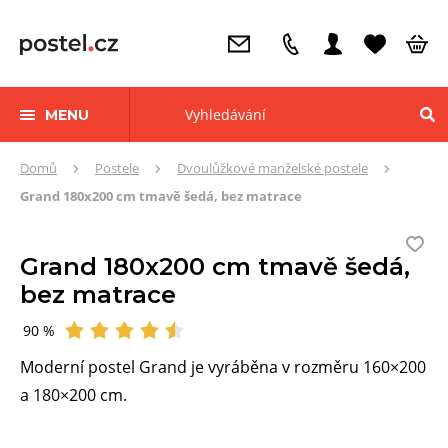
MENU
Zde
Domů
Postele
Dvoulůžkové manželské postele
se
Grand 180x200 cm tmavě šedá, bez matrace
nacházíte:
Grand 180x200 cm tmavě šedá,
bez matrace
90 %
Hodnocení
Moderní postel Grand je vyráběna v rozměru 160×200
a 180×200 cm.