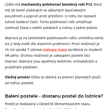
Lůžko má
mechanicky polohovací lamelový rošt P12
, který
má 28 lamel uložených ve výkyvných kaučukových
pouzdrech a popruh proti přetížení. U roštu lze nastavit
tuhost bederní části. Tento polohovací rošt umožňuje
zvednutí hlavy v sedmi polohách a nohou v jedné poloze.
Matrace je na lamelovém polohovacím roštu umístěna volně,
lze ji tedy zvolit dle vlastních preferencí. První možností je
16 cm vysoká 7-zónová
matrace Ivana
vyrobená ze studené
HR pěny. Druhou možností je zakoupení postele bez
matrací. Matrace jsou opatřeny textilním, snímatelným a
pratelným potahem.
Úložný prostor
lůžka se otevírá za pomoci plynových pístů
od nohou postele.
Balení postele - dostanu postel do ložnice?
Postel je dodávána v částečně demontovaném stavu.