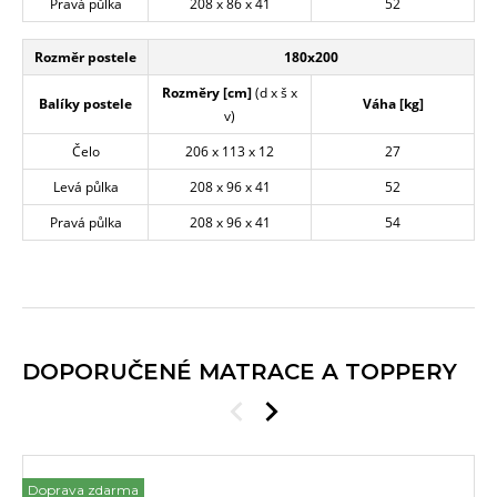
Pravá půlka
208 x 86 x 41
52
Rozměr postele
180x200
Rozměry [cm]
(d x š x
Balíky postele
Váha [kg]
v)
Čelo
206 x 113 x 12
27
Levá půlka
208 x 96 x 41
52
Pravá půlka
208 x 96 x 41
54
DOPORUČENÉ MATRACE A TOPPERY
Doprava zdarma