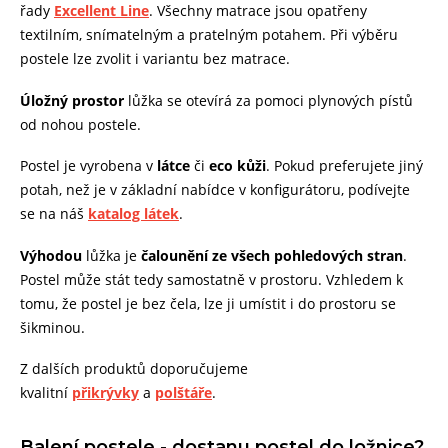
řady
Excellent Line
. Všechny matrace jsou opatřeny
textilním, snímatelným a pratelným potahem. Při výběru
postele lze zvolit i variantu bez matrace.
Úložný prostor
lůžka se otevírá za pomoci plynových pístů
od nohou postele.
Postel je vyrobena v
látce
či
eco kůži
. Pokud preferujete jiný
potah, než je v základní nabídce v konfigurátoru, podívejte
se na náš
katalog látek
.
Výhodou
lůžka je
čalounění ze všech pohledových stran
.
Postel může stát tedy samostatně v prostoru. Vzhledem k
tomu, že postel je bez čela, lze ji umístit i do prostoru se
šikminou.
Z dalších produktů doporučujeme
kvalitní
přikrývky
a
polštáře
.
Balení postele - dostanu postel do ložnice?