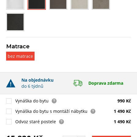
Matrace
bez matrace
Na objednávku
Doprava zdarma
do 6 týdnů
Vynáška do bytu
990 Kč
Vynáška do bytu s montáží nábytku
1 490 Kč
Odvoz staré postele
1 490 Kč