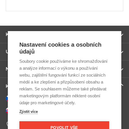
Zo
Kategorie
ví
Nastavení cookies a osobních
údajů
Zo
Užitečné odkazy
ví
Soubory cookie používáme ke shromažďování
a analýze informací o výkonu a používání
Zo
Newsletter
ví
webu, zajištění fungování funkcí ze sociálních
médií a ke zlepšení a přizpůsobení obsahu a
Zo
Kontaktujte nás
reklam. Se souhlasem můžeme také předávat
ví
marketingovým platformám některé osobní
Česky
údaje pro marketingové účely.
Slovensky
Zjistit více
+420 607 800 100
Po-Pá 9:00–17:00
POVOLIT VŠE