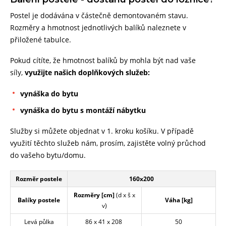
Postel je dodávána v částečně demontovaném stavu.
Rozměry a hmotnost jednotlivých balíků naleznete v
přiložené tabulce.
Pokud cítíte, že hmotnost balíků by mohla být nad vaše
síly,
využijte našich doplňkových služeb:
vynáška do bytu
vynáška do bytu s montáží nábytku
Služby si můžete objednat v 1. kroku košíku. V případě
využití těchto služeb nám, prosím, zajistěte volný průchod
do vašeho bytu/domu.
Rozměr postele
160x200
Rozměry [cm]
(d x š x
Balíky postele
Váha [kg]
v)
Levá půlka
86 x 41 x 208
50