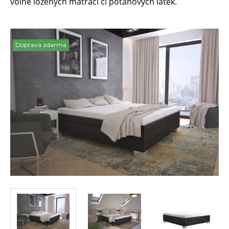
volně ložených matrací či potahových látek.
Doprava zdarma