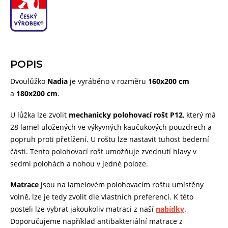
POPIS
Dvoulůžko
Nadia
je vyráběno v rozměru
160x200 cm
a
180x200 cm
.
U lůžka lze zvolit
mechanicky polohovací rošt P12
, který má
28 lamel uložených ve výkyvných kaučukových pouzdrech a
popruh proti přetížení. U roštu lze nastavit tuhost bederní
části. Tento polohovací rošt umožňuje zvednutí hlavy v
sedmi polohách a nohou v jedné poloze.
Matrace
jsou na lamelovém polohovacím roštu umístěny
volně, lze je tedy zvolit dle vlastních preferencí. K této
posteli lze vybrat jakoukoliv matraci z naší
nabídky
.
Doporučujeme například antibakteriální matrace z