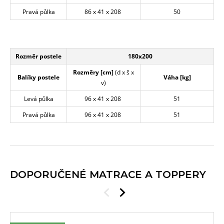
Pravá půlka
86 x 41 x 208
50
Rozměr postele
180x200
Rozměry [cm]
(d x š x
Balíky postele
Váha [kg]
v)
Levá půlka
96 x 41 x 208
51
Pravá půlka
96 x 41 x 208
51
DOPORUČENÉ MATRACE A TOPPERY