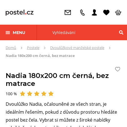
MENU
Zde
Domů
Postele
Dvoulůžkové manželské postele
se
Nadia 180x200 cm černá, bez matrace
nacházíte:
Nadia 180x200 cm černá, bez
matrace
100 %
Hodnocení
Dvoulůžko Nadia, očalouněné ze všech stran, je
ideálním řešením, pokud z důvodu prostoru hledáte
postel bez čela. Vybrat si můžete z široké nabídky