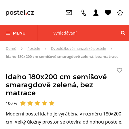
MENU
Zde
Domů
Postele
Dvoulůžkové manželské postele
se
Idaho 180x200 cm semišově smaragdově zelená, bez matrace
nacházíte:
Idaho 180x200 cm semišově
smaragdově zelená, bez
matrace
100 %
Hodnocení
Moderní postel Idaho je vyráběna v rozměru 180×200
cm. Velký úložný prostor se otevírá od nohou postele.