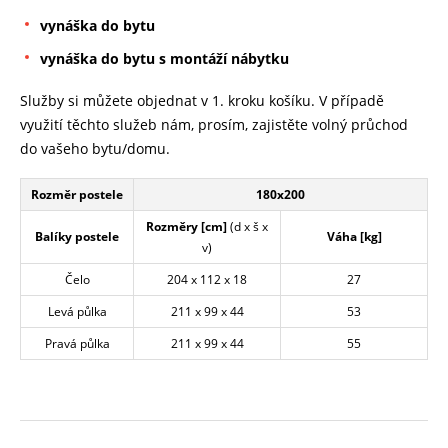
vynáška do bytu
vynáška do bytu s montáží nábytku
Služby si můžete objednat v 1. kroku košíku. V případě
využití těchto služeb nám, prosím, zajistěte volný průchod
do vašeho bytu/domu.
Rozměr postele
180x200
Rozměry [cm]
(d x š x
Balíky postele
Váha [kg]
v)
Čelo
204 x 112 x 18
27
Levá půlka
211 x 99 x 44
53
Pravá půlka
211 x 99 x 44
55