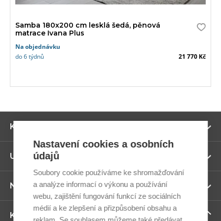
Samba 180x200 cm lesklá šedá, pěnová
matrace Ivana Plus
Na objednávku
do 6 týdnů
21 770 Kč
Zo
Kategorie
ví
Nastavení cookies a osobních
údajů
Zo
Užitečné odkazy
ví
Soubory cookie používáme ke shromažďování
a analýze informací o výkonu a používání
Zo
Newsletter
ví
webu, zajištění fungování funkcí ze sociálních
médií a ke zlepšení a přizpůsobení obsahu a
Zo
Kontaktujte nás
reklam. Se souhlasem můžeme také předávat