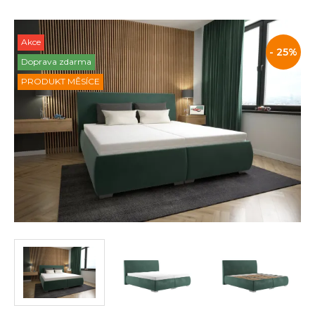
Akce
Slevy
- 25%
Doprava zdarma
PRODUKT MĚSÍCE
a
akce