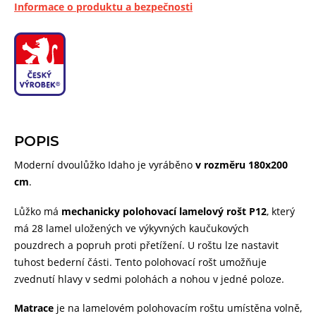
Informace o produktu a bezpečnosti
POPIS
Moderní dvoulůžko Idaho je vyráběno
v rozměru 180x200
cm
.
Lůžko má
mechanicky polohovací lamelový rošt P12
, který
má 28 lamel uložených ve výkyvných kaučukových
pouzdrech a popruh proti přetížení. U roštu lze nastavit
tuhost bederní části. Tento polohovací rošt umožňuje
zvednutí hlavy v sedmi polohách a nohou v jedné poloze.
Matrace
je na lamelovém polohovacím roštu umístěna volně,