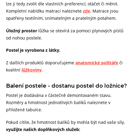
lze ji tedy zvolit dle vlastních preferencí, otáčet či měnit.
Kompletní nabídku matrací naleznete
zde
.
Matrace jsou
opatřeny textilním, snímatelným a pratelným potahem.
Úložný prostor
lůžka se otevírá za pomoci plynových pístů
od nohou postele.
Postel je vyrobena z látky.
Z dalších produktů doporučujeme
anatomické polštáře
či
kvalitní
lůžkoviny
.
Balení postele - dostanu postel do ložnice?
Postel je dodávána v částečně demontovaném stavu.
Rozměry a hmotnost jednotlivých balíků naleznete v
přiložené tabulce.
Pokud cítíte, že hmotnost balíků by mohla být nad vaše síly,
využijte našich doplňkových služeb: