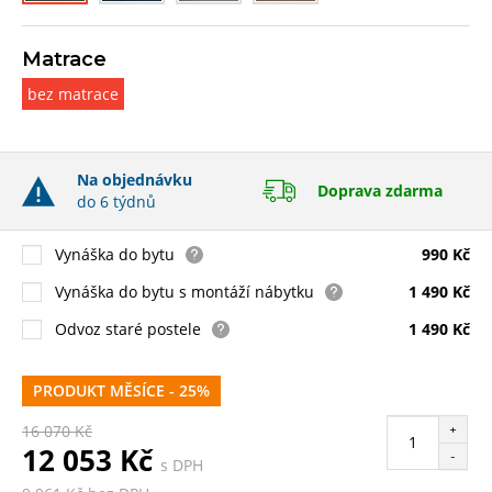
Matrace
bez matrace
Na objednávku
Doprava zdarma
do 6 týdnů
Vynáška do bytu
990 Kč
Vynáška do bytu s montáží nábytku
1 490 Kč
Odvoz staré postele
1 490 Kč
PRODUKT MĚSÍCE - 25%
+
16 070 Kč
12 053 Kč
-
s DPH