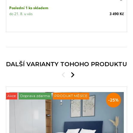
Poslední 1 ks skladem
do 21. 8. u vás
3 490 Kč
DALŠÍ VARIANTY TOHOHO PRODUKTU
Akce
Doprava zdarma
PRODUKT MĚSÍCE
Slevy
-25%
a
akce