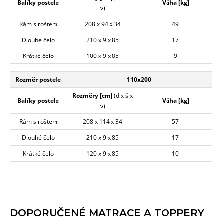
Balíky postele
Váha [kg]
v)
Rám s roštem
208 x 94 x 34
49
Dlouhé čelo
210 x 9 x 85
17
Krátké čelo
100 x 9 x 85
9
Rozměr postele
110x200
Rozměry [cm]
(d x š x
Balíky postele
Váha [kg]
v)
Rám s roštem
208 x 114 x 34
57
Dlouhé čelo
210 x 9 x 85
17
Krátké čelo
120 x 9 x 85
10
DOPORUČENÉ MATRACE A TOPPERY