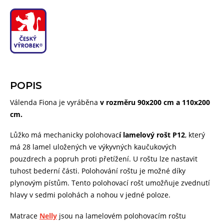
POPIS
Válenda Fiona je vyráběna
v rozměru 90x200 cm a 110x200
cm.
Lůžko má mechanicky polohovac
í lamelový rošt P12
, který
má 28 lamel uložených ve výkyvných kaučukových
pouzdrech a popruh proti přetížení. U roštu lze nastavit
tuhost bederní části. Polohování roštu je možné díky
plynovým pístům. Tento polohovací rošt umožňuje zvednutí
hlavy v sedmi polohách a nohou v jedné poloze.
Matrace
Nelly
jsou na lamelovém polohovacím roštu