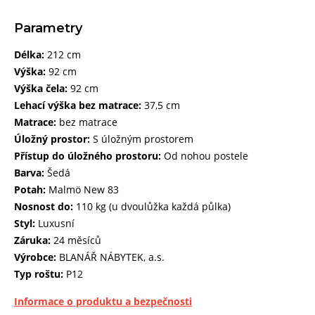
Parametry
Délka:
212 cm
Výška:
92 cm
Výška čela:
92 cm
Lehací výška bez matrace:
37,5 cm
Matrace:
bez matrace
Úložný prostor:
S úložným prostorem
Přístup do úložného prostoru:
Od nohou postele
Barva:
Šedá
Potah:
Malmö New 83
Nosnost do:
110 kg (u dvoulůžka každá půlka)
Styl:
Luxusní
Záruka:
24 měsíců
Výrobce:
BLANÁŘ NÁBYTEK, a.s.
Typ roštu:
P12
Informace o produktu a bezpečnosti