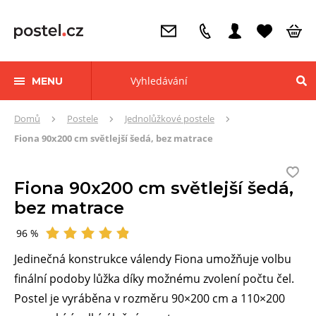
MENU
Zde
Domů
Postele
Jednolůžkové postele
se
Fiona 90x200 cm světlejší šedá, bez matrace
nacházíte:
Fiona 90x200 cm světlejší šedá,
bez matrace
96 %
Hodnocení
Jedinečná konstrukce válendy Fiona umožňuje volbu
finální podoby lůžka díky možnému zvolení počtu čel.
Postel je vyráběna v rozměru 90×200 cm a 110×200