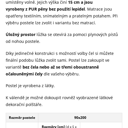
umístěny volně. Jejich výška činí
15 cm a jsou
vyrobeny
z PUR pěny bez použití lepidel
. Matrace jsou
opatřeny textilním, snímatelným a pratelným potahem. Při
výběru postele lze zvolit i variantu bez matrací.
Úložný prostor
lůžka se otevírá za pomoci plynových pístů
od nohou postele.
Díky jedinečné konstrukci s možností volby čel si můžete
finální podobu lůžka zvolit sami. Postel lze zakoupit ve
variantě
bez čela nebo až se třemi oboustranně
očalouněnými čely
dle vašeho výběru.
Postel je vyrobena z látky.
K válendě je možné dokoupit rovněž vyobrazené látkové
dekorační polštáře.
Rozměr postele
90x200
Rozměry [cm]
(d x š x