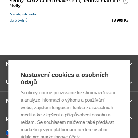
Sendy 140x200 cm tmavě šedá, pěnová matrace
Nelly
Na objednávku
do 6 týdnů
13 989 Kč
Zo
Kategorie
ví
Nastavení cookies a osobních
údajů
Zo
Užitečné odkazy
ví
Soubory cookie používáme ke shromažďování
a analýze informací o výkonu a používání
Zo
Newsletter
ví
webu, zajištění fungování funkcí ze sociálních
médií a ke zlepšení a přizpůsobení obsahu a
Zo
Kontaktujte nás
reklam. Se souhlasem můžeme také předávat
ví
marketingovým platformám některé osobní
Česky
údaje pro marketingové účely.