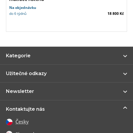
Na objednávku
do 6 týdnů
18 800 Kč
Zo
Kategorie
ví
Zo
Užitečné odkazy
ví
Zo
Newsletter
ví
Zo
Kontaktujte nás
ví
Česky