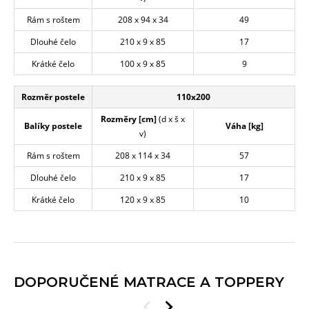
Rám s roštem
208 x 94 x 34
49
Dlouhé čelo
210 x 9 x 85
17
Krátké čelo
100 x 9 x 85
9
Rozměr postele
110x200
Rozměry [cm]
(d x š x
Balíky postele
Váha [kg]
v)
Rám s roštem
208 x 114 x 34
57
Dlouhé čelo
210 x 9 x 85
17
Krátké čelo
120 x 9 x 85
10
DOPORUČENÉ MATRACE A TOPPERY