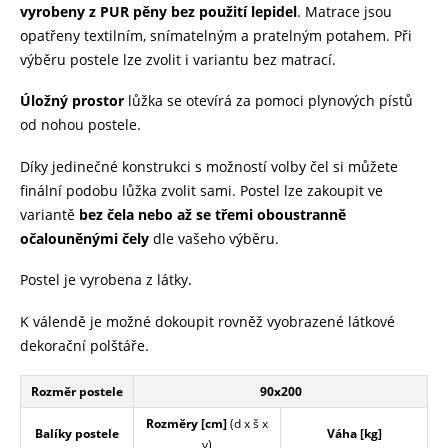
vyrobeny
z PUR pěny bez použití lepidel
. Matrace jsou
opatřeny textilním, snímatelným a pratelným potahem. Při
výběru postele lze zvolit i variantu bez matrací.
Úložný prostor
lůžka se otevírá za pomoci plynových pístů
od nohou postele.
Díky jedinečné konstrukci s možností volby čel si můžete
finální podobu lůžka zvolit sami. Postel lze zakoupit ve
variantě
bez čela nebo až se třemi oboustranně
očalouněnými čely
dle vašeho výběru.
Postel je vyrobena z látky.
K válendě je možné dokoupit rovněž vyobrazené látkové
dekorační polštáře.
Rozměr postele
90x200
Rozměry [cm]
(d x š x
Balíky postele
Váha [kg]
v)