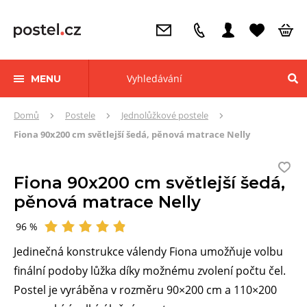
MENU
Zde
Domů
Postele
Jednolůžkové postele
se
Fiona 90x200 cm světlejší šedá, pěnová matrace Nelly
nacházíte:
Fiona 90x200 cm světlejší šedá,
pěnová matrace Nelly
96 %
Hodnocení
Jedinečná konstrukce válendy Fiona umožňuje volbu
finální podoby lůžka díky možnému zvolení počtu čel.
Postel je vyráběna v rozměru 90×200 cm a 110×200