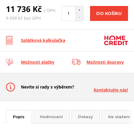
11 736 Kč
s DPH
+
DO KOŠÍKU
-
9 699 Kč bez DPH
Splátková kalkulačka
Možnosti platby
Možnosti dopravy
Nevíte si rady s výběrem?
Kontaktujte nás!
Popis
Hodnocení
Dotazy
Ke stažení