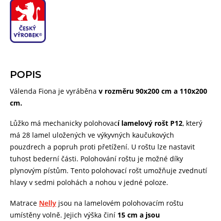
POPIS
Válenda Fiona je vyráběna
v rozměru 90x200 cm a 110x200
cm.
Lůžko má mechanicky polohovac
í lamelový rošt P12
, který
má 28 lamel uložených ve výkyvných kaučukových
pouzdrech a popruh proti přetížení. U roštu lze nastavit
tuhost bederní části. Polohování roštu je možné díky
plynovým pístům. Tento polohovací rošt umožňuje zvednutí
hlavy v sedmi polohách a nohou v jedné poloze.
Matrace
Nelly
jsou na lamelovém polohovacím roštu
umístěny volně. Jejich výška činí
15 cm a jsou