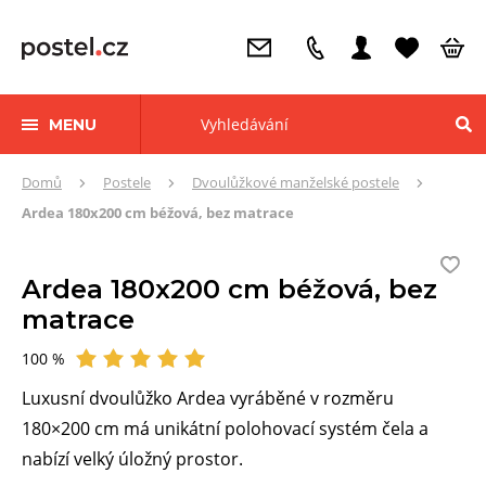
MENU
Zde
Domů
Postele
Dvoulůžkové manželské postele
se
Ardea 180x200 cm béžová, bez matrace
nacházíte:
Ardea 180x200 cm béžová, bez
matrace
100 %
Hodnocení
Luxusní dvoulůžko Ardea vyráběné v rozměru
180×200 cm má unikátní polohovací systém čela a
nabízí velký úložný prostor.