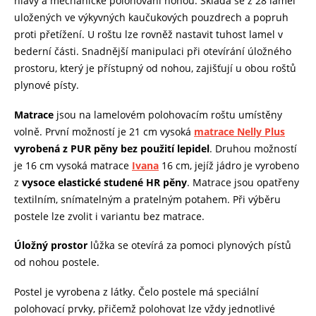
hlavy a mechanické polohování nohou. Skládá se z 28 lamel
uložených ve výkyvných kaučukových pouzdrech a popruh
proti přetížení.
U roštu lze rovněž nastavit tuhost lamel v
bederní části.
Snadnější manipulaci při otevírání úložného
prostoru, který je přístupný od nohou, zajišťují u obou roštů
plynové písty.
Matrace
jsou na lamelovém polohovacím roštu umístěny
volně. První možností je 21 cm vysoká
matrace
Nelly Plus
vyrobená z PUR pěny bez použití lepidel
. Druhou možností
je 16 cm vysoká m
atrace
Ivana
16 cm, jejíž jádro je vyrobeno
z
vysoce elastické studené HR pěny
. Matrace jsou opatřeny
textilním, snímatelným a pratelným potahem. Při výběru
postele lze zvolit i variantu bez matrace.
Úložný prostor
lůžka se otevírá za pomoci plynových pístů
od nohou postele.
Postel je vyrobena z látky. Čelo postele má speciální
polohovací prvky, přičemž polohovat lze vždy jednotlivé