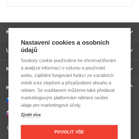
Zo
Kategorie
ví
Nastavení cookies a osobních
údajů
Zo
Užitečné odkazy
ví
Soubory cookie používáme ke shromažďování
a analýze informací o výkonu a používání
Zo
Newsletter
ví
webu, zajištění fungování funkcí ze sociálních
médií a ke zlepšení a přizpůsobení obsahu a
Zo
Kontaktujte nás
reklam. Se souhlasem můžeme také předávat
ví
marketingovým platformám některé osobní
Česky
údaje pro marketingové účely.
Slovensky
Zjistit více
+420 607 800 100
Po-Pá 9:00–17:00
POVOLIT VŠE