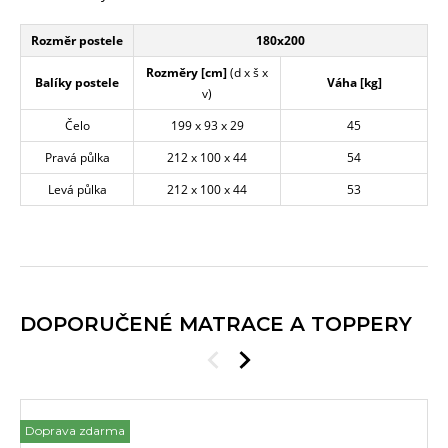
Rozměr postele
180x200
Rozměry [cm]
(d x š x
Balíky postele
Váha [kg]
v)
Čelo
199 x 93 x 29
45
Pravá půlka
212 x 100 x 44
54
Levá půlka
212 x 100 x 44
53
DOPORUČENÉ MATRACE A TOPPERY
Doprava zdarma