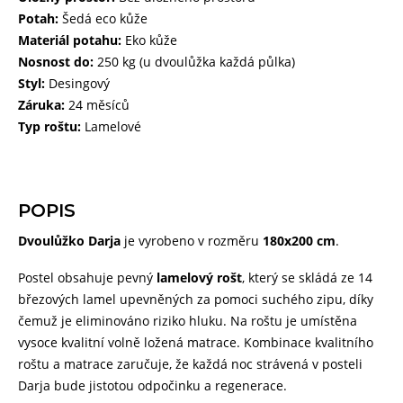
Potah:
Šedá eco kůže
Materiál potahu:
Eko kůže
Nosnost do:
250 kg (u dvoulůžka každá půlka)
Styl:
Desingový
Záruka:
24 měsíců
Typ roštu:
Lamelové
POPIS
Dvoulůžko Darja
je vyrobeno v rozměru
180x200 cm
.
Postel obsahuje pevný
lamelový rošt
, který se skládá ze 14
březových lamel upevněných za pomoci suchého zipu, díky
čemuž je eliminováno riziko hluku. Na roštu je umístěna
vysoce kvalitní volně ložená matrace. Kombinace kvalitního
roštu a matrace zaručuje, že každá noc strávená v posteli
Darja bude jistotou odpočinku a regenerace.