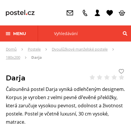
MENU
Zde
Domů
Postele
Dvoulůžkové manželské postele
se
180x200
Darja
nacházíte:
Darja
Čalouněná postel Darja vyniká odlehčeným designem.
Korpus je vyroben z velmi pevné dřevěné překližky,
která zaručuje vysokou pevnost, odolnost a životnost
postele. Postel je včetně luxusní, 30 cm vysoké,
matrace.