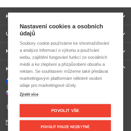
Zo
Kategorie
ví
Nastavení cookies a osobních
údajů
Zo
Užitečné odkazy
ví
Soubory cookie používáme ke shromažďování
a analýze informací o výkonu a používání
Zo
Newsletter
ví
webu, zajištění fungování funkcí ze sociálních
médií a ke zlepšení a přizpůsobení obsahu a
Zo
Kontaktujte nás
reklam. Se souhlasem můžeme také předávat
ví
marketingovým platformám některé osobní
Česky
údaje pro marketingové účely.
Slovensky
Zjistit více
+420 607 800 100
Po-Pá 9:00–17:00
POVOLIT VŠE
info@postel.cz
POVOLIT POUZE NEZBYTNÉ