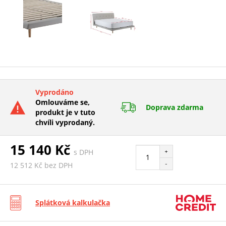
Vyprodáno
Omlouváme se,
Doprava zdarma
produkt je v tuto
chvíli vyprodaný.
15 140 Kč
s DPH
+
-
12 512 Kč bez DPH
Splátková kalkulačka