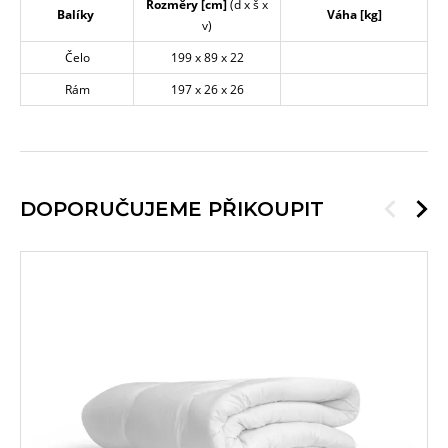
Rozměry [cm]
(d x š x
Balíky
Váha [kg]
v)
Čelo
199 x 89 x 22
Rám
197 x 26 x 26
DOPORUČUJEME PŘIKOUPIT