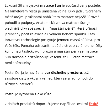
Luxusní 30 cm vysoká
matrace Sun
je součástí ceny postele.
Na lamelovém roštu je umístěna volně. Díky jádru tvořeném
taštičkovými pružinami nabízí tato matrace nejvyšší úroveň
pohodlí a podpory. Anatomická vrstva matrace Sun je
ojedinělá díky své speciální "masážní pěně", která přináší
jedinečný pocit relaxace a uvolnění během spánku. Tato
inovativní technologie poskytuje jemnou masážní úlevu pro
Vaše tělo. Pomáhá odstranit napětí a stres z celého dne. Díky
kombinaci taštičkových pružin a masážní pěny se matrace
Sun dokonale přizpůsobuje Vašemu tělu. Potah matrace
není snímatelný.
Postel Darja
je navržena
bez úložného prostoru
, což
zajišťuje čistý a vkusný vzhled, který se snadno hodí do
různých interiérů.
Postel je vyrobena z eko kůže.
Z dalších produktů doporučujeme například kvalitní
české