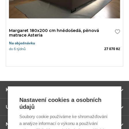
Margaret 180x200 cm hnědošedá, pěnová
matrace Asteria
Na objednávku
do 6 týdnů
27 070 Kč
Zo
Kategorie
ví
Nastavení cookies a osobních
údajů
Zo
Užitečné odkazy
ví
Soubory cookie používáme ke shromažďování
a analýze informací o výkonu a používání
Zo
Newsletter