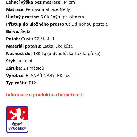
Lehací výška bez matrace:
44 cm
Matrace:
Pěnová matrace Nelly
Úložný prostor:
S úložným prostorem
Přístup do úložného prostoru:
Od nohou postele
Barva:
Šedá
Potah:
Gusto 72 / Loft 1
Materiál potahu:
Látka, Eko kůže
Nosnost do:
130 kg (u dvoulůžka každá půlka)
Styl:
Luxusní
Záruka:
24 měsíců
Výrobce:
BLANÁŘ NÁBYTEK, a.s.
Typ roštu:
P12
Informace o produktu a bezpečnosti