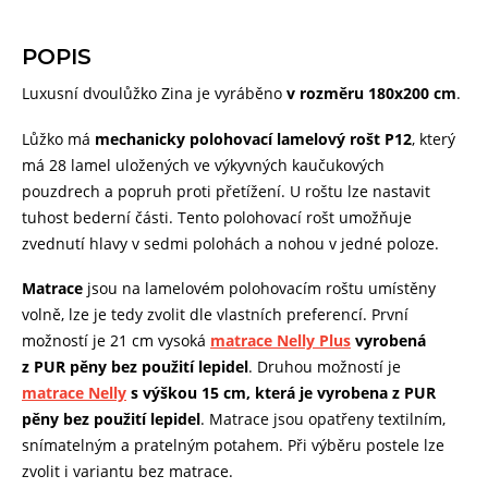
POPIS
Luxusní dvoulůžko Zina je vyráběno
v rozměru 180x200 cm
.
Lůžko má
mechanicky polohovací lamelový rošt P12
, který
má 28 lamel uložených ve výkyvných kaučukových
pouzdrech a popruh proti přetížení. U roštu lze nastavit
tuhost bederní části. Tento polohovací rošt umožňuje
zvednutí hlavy v sedmi polohách a nohou v jedné poloze.
Matrace
jsou na lamelovém polohovacím roštu umístěny
volně, lze je tedy zvolit dle vlastních preferencí. První
možností je 21 cm vysoká
matrace Nelly Plus
vyrobená
z PUR pěny bez použití lepidel
. Druhou možností je
matrace
Nelly
s výškou 15 cm, která je vyrobena z PUR
pěny bez použití lepidel
. Matrace jsou opatřeny textilním,
snímatelným a pratelným potahem. Při výběru postele lze
zvolit i variantu bez matrace.