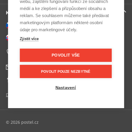
ví
webu, zajištění fungování funkcí ze sociálních
médií a ke zlepšení a přizpůsobení obsahu a
Zo
Kontaktujte nás
reklam. Se souhlasem můžeme také předávat
ví
marketingovým platformám některé osobní
Česky
údaje pro marketingové účely.
Slovensky
Zjistit více
+420 607 800 100
Po-Pá 9:00–17:00
POVOLIT VŠE
info@postel.cz
POVOLIT POUZE NEZBYTNÉ
Facebook
Nastavení
Další kontakty
© 2026 postel.cz