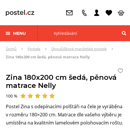
MENU
Zde
Domů
Postele
Dvoulůžkové manželské postele
se
Zina 180x200 cm šedá, pěnová matrace Nelly
nacházíte:
Zina 180x200 cm šedá, pěnová
matrace Nelly
100 %
Hodnocení
Postel Zina s odepínacími polštáři na čele je vyráběna
v rozměru 180×200 cm. Matrace dle vašeho výběru je
umístěna na kvalitním lamelovém polohovacím roštu.