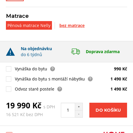
Matrace
Pěnová matrace Nelly
bez matrace
Na objednávku
Doprava zdarma
do 6 týdnů
Vynáška do bytu
990 Kč
Vynáška do bytu s montáží nábytku
1 490 Kč
Odvoz staré postele
1 490 Kč
19 990 Kč
s DPH
+
DO KOŠÍKU
-
16 521 Kč bez DPH