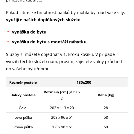
Pokud cítíte, že hmotnost balíků by mohla být nad vaše síly,
využijte našich doplňkových služeb:
vynáška do bytu
vynáška do bytu s montáží nábytku
Služby si můžete objednat v 1. kroku košíku. V případě
využití těchto služeb nám, prosím, zajistěte volný průchod
do vašeho bytu/domu.
Rozměr postele
180x200
Rozměry [cm]
(d x š x
Balíky postele
Váha [kg]
v)
Čelo
202 x 113 x 20
28
Levá půlka
208 x 96 x 51
58
Pravá půlka
208 x 96 x 51
59