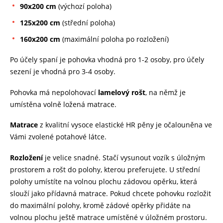
90x200 cm
(výchozí poloha)
125x200 cm
(střední poloha)
160x200 cm
(maximální poloha po rozložení)
Po účely spaní je pohovka vhodná pro 1-2 osoby, pro účely
sezení je vhodná pro 3-4 osoby.
Pohovka má nepolohovací
lamelový rošt
, na němž je
umístěna volně ložená matrace.
Matrace
z kvalitní vysoce elastické HR pěny je očalouněna ve
Vámi zvolené potahové látce.
Rozložení
je velice snadné. Stačí vysunout vozík s úložným
prostorem a rošt do polohy, kterou preferujete. U střední
polohy umístíte na volnou plochu zádovou opěrku, která
slouží jako přídavná matrace. Pokud chcete pohovku rozložit
do maximální polohy, kromě zádové opěrky přidáte na
volnou plochu ještě matrace umístěné v úložném prostoru.