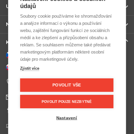
údajů
Zo
Užitečné odkazy
ví
Soubory cookie používáme ke shromažďování
a analýze informací o výkonu a používání
Zo
Newsletter
ví
webu, zajištění fungování funkcí ze sociálních
médií a ke zlepšení a přizpůsobení obsahu a
Zo
Kontaktujte nás
reklam. Se souhlasem můžeme také předávat
ví
marketingovým platformám některé osobní
Česky
údaje pro marketingové účely.
Slovensky
Zjistit více
+420 607 800 100
Po-Pá 9:00–17:00
POVOLIT VŠE
info@postel.cz
POVOLIT POUZE NEZBYTNÉ
Facebook
Nastavení
Další kontakty