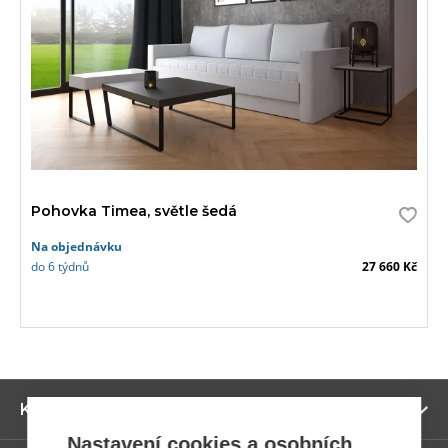
Pohovka Timea, světle šedá
Na objednávku
do 6 týdnů
27 660 Kč
Zo
Kategorie
ví
Nastavení cookies a osobních