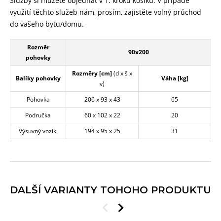
Služby si můžete objednat v 1. kroku košíku. V případě
využití těchto služeb nám, prosím, zajistěte volný průchod
do vašeho bytu/domu.
Rozměr
90x200
pohovky
Rozměry [cm]
(d x š x
Balíky pohovky
Váha [kg]
v)
Pohovka
206 x 93 x 43
65
Područka
60 x 102 x 22
20
Výsuvný vozík
194 x 95 x 25
31
DALŠÍ VARIANTY TOHOHO PRODUKTU