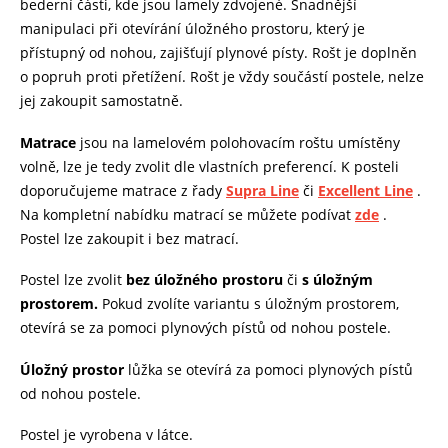
bederní části, kde jsou lamely zdvojené. Snadnější
manipulaci při otevírání úložného prostoru, který je
přístupný od nohou, zajišťují plynové písty. Rošt je doplněn
o popruh proti přetížení. Rošt je vždy součástí postele, nelze
jej zakoupit samostatně.
Matrace
jsou na lamelovém polohovacím roštu umístěny
volně, lze je tedy zvolit dle vlastních preferencí. K posteli
doporučujeme matrace z řady
Supra Line
či
Excellent Line
.
Na kompletní nabídku matrací se můžete podívat
zde
.
Postel lze zakoupit i bez matrací.
Postel lze zvolit
bez úložného prostoru
či
s úložným
prostorem.
Pokud zvolíte variantu s úložným prostorem,
otevírá se za pomoci plynových pístů od nohou postele.
Úložný prostor
lůžka se otevírá za pomoci plynových pístů
od nohou postele.
Postel je vyrobena v látce.