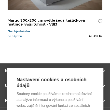
Margo 200x200 cm světle šedá, taštičková
matrace, vyšší tuhost - VBI3
Na objednávku
do 6 týdnů
46 350 Kč
Zo
Kategorie
ví
Nastavení cookies a osobních
údajů
Zo
Užitečné odkazy
ví
Soubory cookie používáme ke shromažďování
a analýze informací o výkonu a používání
Zo
Newsletter
ví
webu, zajištění fungování funkcí ze sociálních