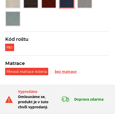
Kód roštu
PB1
Matrace
Pěnová matrace Asteria
bez matrace
Vyprodáno
Omlouváme se,
Doprava zdarma
produkt je v tuto
chvíli vyprodaný.