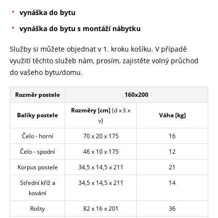
vynáška do bytu
vynáška do bytu s montáží nábytku
Služby si můžete objednat v 1. kroku košíku. V případě
využití těchto služeb nám, prosím, zajistěte volný průchod
do vašeho bytu/domu.
Rozměr postele
160x200
Rozměry [cm]
(d x š x
Balíky postele
Váha [kg]
v)
Čelo - horní
70 x 20 x 175
16
Čelo - spodní
46 x 10 x 175
12
Korpus postele
34,5 x 14,5 x 211
21
Střední kříž a
34,5 x 14,5 x 211
14
kování
Rošty
82 x 16 x 201
36