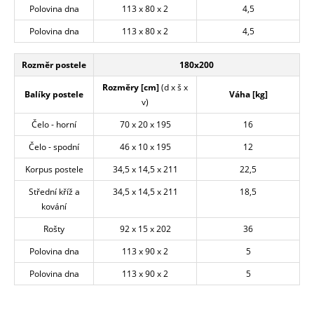
Polovina dna
113 x 80 x 2
4,5
Polovina dna
113 x 80 x 2
4,5
Rozměr postele
180x200
Rozměry [cm]
(d x š x
Balíky postele
Váha [kg]
v)
Čelo - horní
70 x 20 x 195
16
Čelo - spodní
46 x 10 x 195
12
Korpus postele
34,5 x 14,5 x 211
22,5
Střední kříž a
34,5 x 14,5 x 211
18,5
kování
Rošty
92 x 15 x 202
36
Polovina dna
113 x 90 x 2
5
Polovina dna
113 x 90 x 2
5