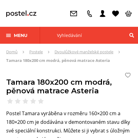
MENU
Zde
Domů
Postele
Dvoulůžkové manželské postele
se
Tamara 180x200 cm modrá, pěnová matrace Asteria
nacházíte:
Tamara 180x200 cm modrá,
pěnová matrace Asteria
Postel Tamara vyráběna v rozměru 160×200 cm a
180×200 cm je dodávána v demontovaném stavu díky
své speciální konstrukci. Můžete si ji vybrat s úložným