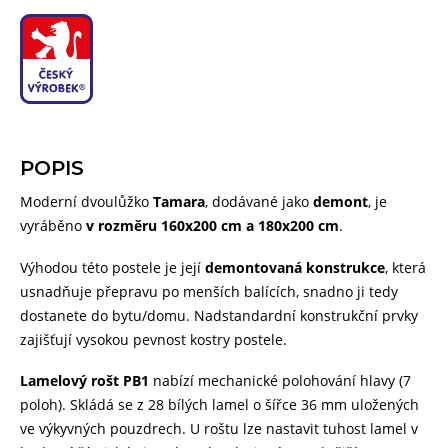
POPIS
Moderní dvoulůžko
Tamara
, dodávané jako
demont
, je
vyráběno
v rozměru 160x200 cm a 180x200 cm
.
Výhodou této postele je její
demontovaná konstrukce
, která
usnadňuje přepravu po menších balících, snadno ji tedy
dostanete do bytu/domu. Nadstandardní konstrukční prvky
zajišťují vysokou pevnost kostry postele.
Lamelový rošt PB1
nabízí mechanické polohování hlavy (7
poloh). Skládá se z 28 bílých lamel o šířce 36 mm uložených
ve výkyvných pouzdrech. U roštu lze nastavit tuhost lamel v