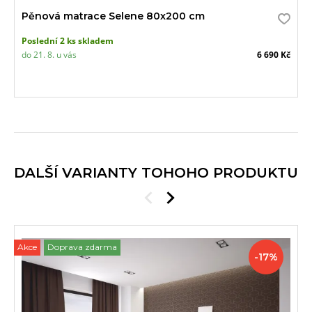
Pěnová matrace Selene 80x200 cm
Poslední 2 ks skladem
do 21. 8. u vás
6 690 Kč
DALŠÍ VARIANTY TOHOHO PRODUKTU
Akce
Doprava zdarma
Slevy
-17%
a