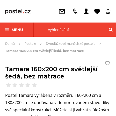
MENU
Zde
Domů
Postele
Dvoulůžkové manželské postele
se
Tamara 160x200 cm světlejší šedá, bez matrace
nacházíte:
Tamara 160x200 cm světlejší
šedá, bez matrace
Postel Tamara vyráběna v rozměru 160×200 cm a
180×200 cm je dodávána v demontovaném stavu díky
své speciální konstrukci. Můžete si ji vybrat s úložným