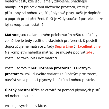
bederní části, kde jsou lamely zdvojené. Snadnější
manipulaci při otevírání úložného prostoru, který je
přístupný od nohou, zajišťují plynové písty. Rošt je doplněn
o popruh proti přetížení. Rošt je vždy součástí postele, nelze
jej zakoupit samostatně.
Matrace
jsou na lamelovém polohovacím roštu umístěny
volně, lze je tedy zvolit dle vlastních preferencí. K posteli
doporučujeme matrace z řady
Supra Line
či
Excellent Line
.
Na kompletní nabídku matrací se můžete podívat
zde
.
Postel lze zakoupit i bez matrací.
Postel lze zvolit
bez úložného prostoru
či
s úložným
prostorem.
Pokud zvolíte variantu s úložným prostorem,
otevírá se za pomoci plynových pístů od nohou postele.
Úložný prostor
lůžka se otevírá za pomoci plynových pístů
od nohou postele.
Postel je vyrobena v látce.