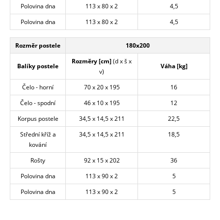
Polovina dna
113 x 80 x 2
4,5
Polovina dna
113 x 80 x 2
4,5
Rozměr postele
180x200
Rozměry [cm]
(d x š x
Balíky postele
Váha [kg]
v)
Čelo - horní
70 x 20 x 195
16
Čelo - spodní
46 x 10 x 195
12
Korpus postele
34,5 x 14,5 x 211
22,5
Střední kříž a
34,5 x 14,5 x 211
18,5
kování
Rošty
92 x 15 x 202
36
Polovina dna
113 x 90 x 2
5
Polovina dna
113 x 90 x 2
5