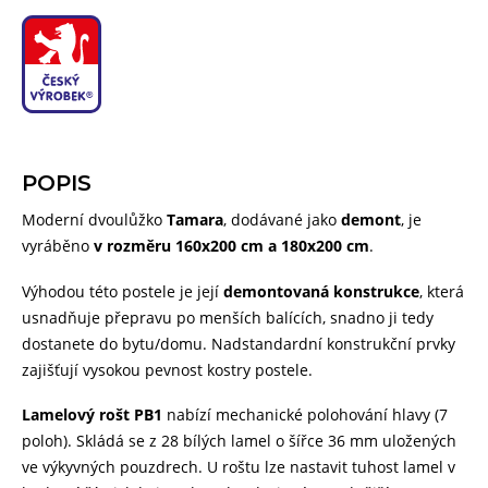
POPIS
Moderní dvoulůžko
Tamara
, dodávané jako
demont
, je
vyráběno
v rozměru 160x200 cm a 180x200 cm
.
Výhodou této postele je její
demontovaná konstrukce
, která
usnadňuje přepravu po menších balících, snadno ji tedy
dostanete do bytu/domu. Nadstandardní konstrukční prvky
zajišťují vysokou pevnost kostry postele.
Lamelový rošt PB1
nabízí mechanické polohování hlavy (7
poloh). Skládá se z 28 bílých lamel o šířce 36 mm uložených
ve výkyvných pouzdrech. U roštu lze nastavit tuhost lamel v