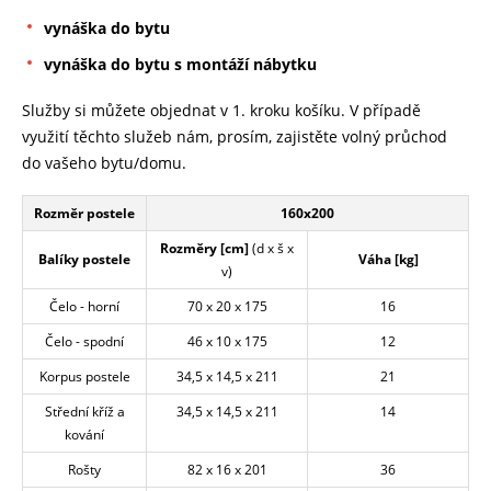
vynáška do bytu
vynáška do bytu s montáží nábytku
Služby si můžete objednat v 1. kroku košíku. V případě
využití těchto služeb nám, prosím, zajistěte volný průchod
do vašeho bytu/domu.
Rozměr postele
160x200
Rozměry [cm]
(d x š x
Balíky postele
Váha [kg]
v)
Čelo - horní
70 x 20 x 175
16
Čelo - spodní
46 x 10 x 175
12
Korpus postele
34,5 x 14,5 x 211
21
Střední kříž a
34,5 x 14,5 x 211
14
kování
Rošty
82 x 16 x 201
36