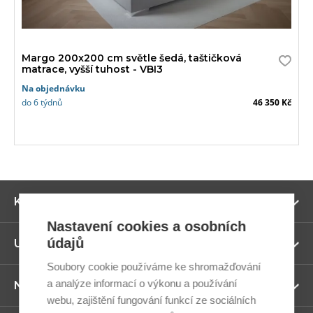
Margo 200x200 cm světle šedá, taštičková
matrace, vyšší tuhost - VBI3
Na objednávku
do 6 týdnů
46 350 Kč
Zo
Kategorie
ví
Nastavení cookies a osobních
údajů
Zo
Užitečné odkazy
ví
Soubory cookie používáme ke shromažďování
a analýze informací o výkonu a používání
Zo
Newsletter
ví
webu, zajištění fungování funkcí ze sociálních