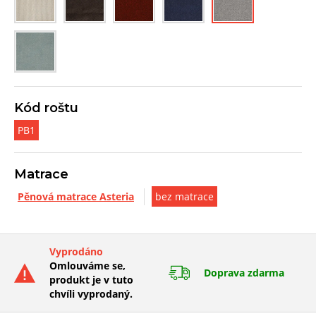
Kód roštu
PB1
Matrace
Pěnová matrace Asteria
bez matrace
Vyprodáno
Omlouváme se,
Doprava zdarma
produkt je v tuto
chvíli vyprodaný.