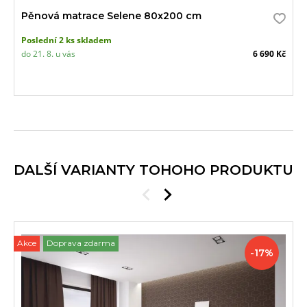
Pěnová matrace Selene 80x200 cm
Poslední 2 ks skladem
do 21. 8. u vás
6 690 Kč
DALŠÍ VARIANTY TOHOHO PRODUKTU
Akce
Doprava zdarma
Slevy
-17%
a