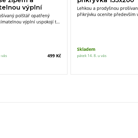
telnou výplní
Lehkou a prodyšnou prošíva
přikrývku oceníte především 
rošívaný polštář opatřený
letních měsících. Je vhodná p
jímatelnou výplní uspokojí ty
či astmatiky, je vyrobena ze 
ároky. Díky vyjímatelnému
hygienicky nezávadného mate
ané textilie si můžete výplň
bovolně doplňovat či ubírat.
Skladem
499 Kč
u vás
pátek 14. 8. u vás