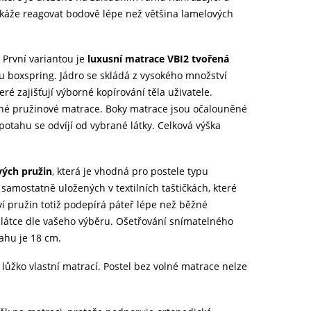
okáže reagovat bodově lépe než většina lamelových
 První variantou je
luxusní matrace VBI2 tvořená
pu boxspring. Jádro se skládá z vysokého množství
ré zajišťují výborné kopírování těla uživatele.
ěžné pružinové matrace. Boky matrace jsou očalouněné
otahu se odvíjí od vybrané látky. Celková výška
vých pružin
, která je vhodná pro postele typu
samostatně uložených v textilních taštičkách, které
tví pružin totiž podepírá páteř lépe než běžné
látce dle vašeho výběru. Ošetřování snímatelného
tahu je 18 cm.
i lůžko vlastní matrací. Postel bez volné matrace nelze