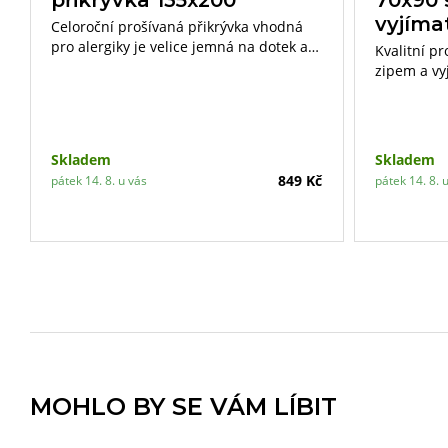
vyjíma
Celoroční prošívaná přikrývka vhodná
pro alergiky je velice jemná na dotek a
Kvalitní p
výborně reguluje teplotu lidského těla.
zipem a vy
nejvyšší n
vaku z netk
polštáře li
Skladem
Skladem
849 Kč
pátek 14. 8. u vás
pátek 14. 8. 
MOHLO BY SE VÁM LÍBIT