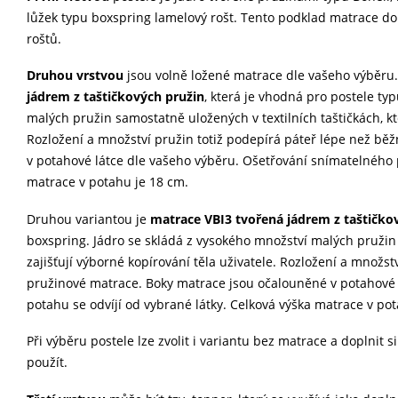
lůžek typu boxspring lamelový rošt. Tento podklad matrace d
roštů.
Druhou vrstvou
jsou volně ložené matrace dle vašeho výběru.
jádrem z taštičkových pružin
, která je vhodná pro postele ty
malých pružin samostatně uložených v textilních taštičkách, kte
Rozložení a množství pružin totiž podepírá páteř lépe než b
v potahové látce dle vašeho výběru. Ošetřování snímatelného p
matrace v potahu je 18 cm.
Druhou variantou je
matrace VBI3 tvořená jádrem z taštičko
boxspring. Jádro se skládá z vysokého množství malých pružin 
zajišťují výborné kopírování těla uživatele. Rozložení a množs
pružinové matrace. Boky matrace jsou očalouněné v potahové 
potahu se odvíjí od vybrané látky. Celková výška matrace v po
Při výběru postele lze zvolit i variantu bez matrace a doplnit s
použít.