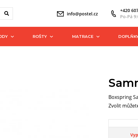
+420 607
info@postel.cz
Po-Pá 9:
ODY
ROŠTY
MATRACE
DOPLŇK
Sam
Boxspring S
Zvolit můžet
Vy