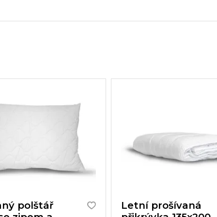
aný polštář
Letní prošívaná
se zipem a
přikrývka 135x200