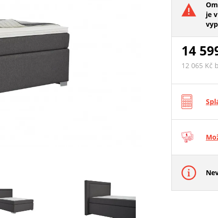
Oml
je v
vyp
14 59
12 065 Kč 
Spl
Mož
Nev