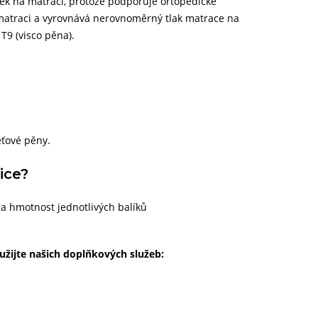
něk na matraci, protože podporuje ortopedické
 matraci a vyrovnává nerovnoměrný tlak matrace na
 T9 (visco pěna).
ťové pěny.
ice?
a hmotnost jednotlivých balíků
užijte našich doplňkových služeb: