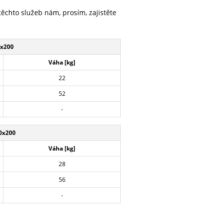
těchto služeb nám, prosím, zajistěte
x200
Váha [kg]
22
52
-
0x200
Váha [kg]
28
56
-