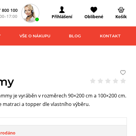
 800 100
00–17:00
Přihlášení
Oblíbené
Košík
Y
VŠE O NÁKUPU
BLOG
KONTAKT
my
ammy je vyráběn v rozměrech 90×200 cm a 100×200 cm.
e matraci a topper dle vlastního výběru.
prodáno