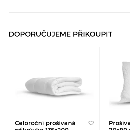
DOPORUČUJEME PŘIKOUPIT
Celoroční prošívaná
Prošív
přikrývka 135x200
70x90 