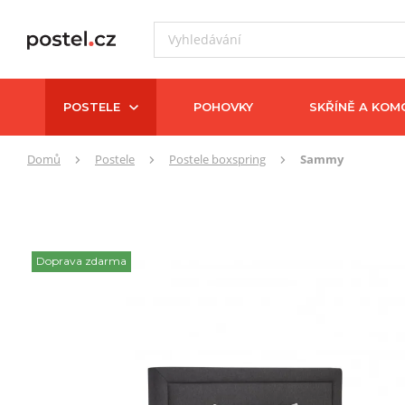
POSTELE
POHOVKY
SKŘÍNĚ A KOM
Zde
Domů
Postele
Postele boxspring
Sammy
se
nacházíte:
Doprava zdarma