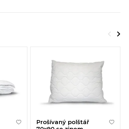
Prošívaný polštář
70x90 se zipem