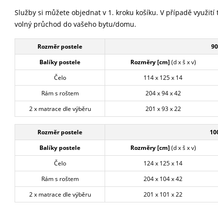
Služby si můžete objednat v 1. kroku košíku. V případě využití 
volný průchod do vašeho bytu/domu.
Rozměr postele
90
Balíky postele
Rozměry [cm]
(d x š x v)
Čelo
114 x 125 x 14
Rám s roštem
204 x 94 x 42
2 x matrace dle výběru
201 x 93 x 22
Rozměr postele
10
Balíky postele
Rozměry [cm]
(d x š x v)
Čelo
124 x 125 x 14
Rám s roštem
204 x 104 x 42
2 x matrace dle výběru
201 x 101 x 22