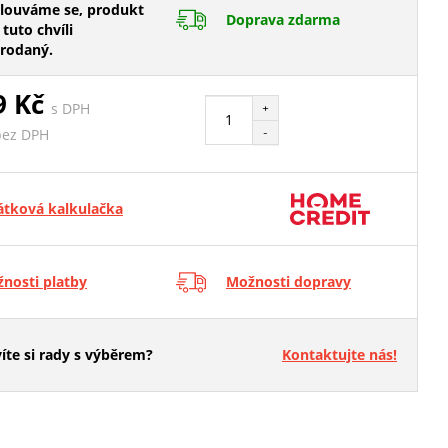
ouváme se, produkt
Doprava zdarma
 tuto chvíli
rodaný.
9 Kč
s DPH
+
-
bez DPH
átková kalkulačka
nosti platby
Možnosti dopravy
íte si rady s výběrem?
Kontaktujte nás!