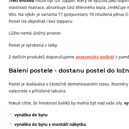
Třetí vrstvou
může být tzv. topper, který se využívá jako dopl
vlastnosti matrace, absorbuje část tělesného tepla, změkčuje
tělo. Na výběr je varianta T7 (polyuretan), T8 (studená pěna) či
Postel lze objednat i bez topperu.
Lůžko nemá úložný prostor.
Postel je vyrobena z látky.
Z dalších produktů doporučujeme
anatomický polštář
z pamě
Balení postele - dostanu postel do ložn
Postel je dodávána v částečně demontovaném stavu. Rozměry 
naleznete v přiložené tabulce.
Pokud cítíte, že hmotnost balíků by mohla být nad vaše síly,
vy
vynáška do bytu
vynáška do bytu s montáží nábytku