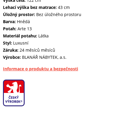
Výška čela:
122 cm
Lehací výška bez matrace:
43 cm
Úložný prostor:
Bez úložného prostoru
Barva:
Hnědá
Potah:
Arte 13
Materiál potahu:
Látka
Styl:
Luxusní
Záruka:
24 měsíců měsíců
Výrobce:
BLANÁŘ NÁBYTEK, a.s.
Informace o produktu a bezpečnosti