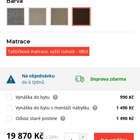
Barva
Matrace
Taštičková matrace, vyšší tuhost - VBI3
Na objednávku
Doprava zdarma
do 6 týdnů
Vynáška do bytu
990 Kč
Vynáška do bytu s montáží nábytku
1 490 Kč
Odvoz staré postele
1 490 Kč
19 870 Kč
s DPH
+