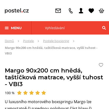
MENU
Zde
Domů
Postele
Postele boxspring
se
Margo 90x200 cm hnědá, taštičková matrace, vyšší tuhost -
nacházíte:
VBI3
Margo 90x200 cm hnědá,
taštičková matrace, vyšší tuhost
- VBI3
100 %
Hodnocení
U luxusního motorového boxspringu Margo lze
samostatně či najednou polohovat část hlavy či