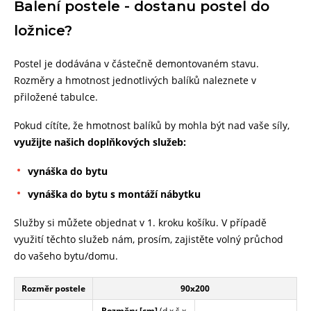
Balení postele - dostanu postel do
ložnice?
Postel je dodávána v částečně demontovaném stavu.
Rozměry a hmotnost jednotlivých balíků naleznete v
přiložené tabulce.
Pokud cítíte, že hmotnost balíků by mohla být nad vaše síly,
využijte našich doplňkových služeb:
vynáška do bytu
vynáška do bytu s montáží nábytku
Služby si můžete objednat v 1. kroku košíku. V případě
využití těchto služeb nám, prosím, zajistěte volný průchod
do vašeho bytu/domu.
Rozměr postele
90x200
Rozměry [cm]
(d x š x