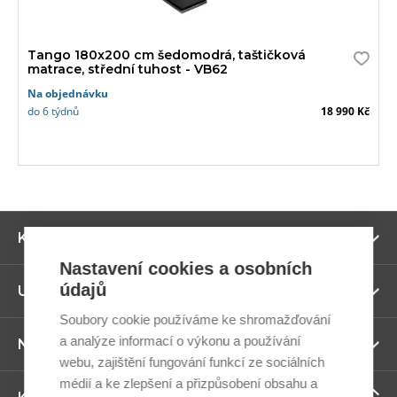
Tango 180x200 cm šedomodrá, taštičková
matrace, střední tuhost - VB62
Na objednávku
do 6 týdnů
18 990 Kč
Zo
Kategorie
ví
Nastavení cookies a osobních
údajů
Zo
Užitečné odkazy
ví
Soubory cookie používáme ke shromažďování
a analýze informací o výkonu a používání
Zo
Newsletter
ví
webu, zajištění fungování funkcí ze sociálních
médií a ke zlepšení a přizpůsobení obsahu a
Zo