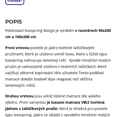
POPIS
Polohovací boxspring Margo je vyráběn
v rozměrech 90x200
cm a 100x200 cm
.
První vrstvou
postele je jádro tvořené taštičkovými
pružinami, které je uloženo uvnitř boxu, který u lůžek typu
boxspring nahrazuje lamelový rošt. Vysoké množství malých
pružin je samostatně uloženo v textilních taštičkách, které
zajišťují výborné kopírování těla uživatele Tento podklad
matrace dokáže bodově lépe reagovat než většina
lamelových roštů.
Druhou vrstvou
jsou volně ložené matrace dle vašeho
výběru. První variantou
je luxusní matrace VBI2 tvořená
jádrem z taštičkových pružin
, která je vhodná pro postele
typu boxspring. Jádro se skládá z vysokého množství malých