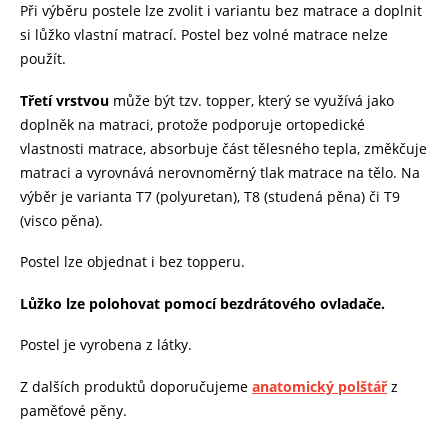
Při výběru postele lze zvolit i variantu bez matrace a doplnit
si lůžko vlastní matrací. Postel bez volné matrace nelze
použít.
Třetí vrstvou
může být tzv. topper, který se využívá jako
doplněk na matraci, protože podporuje ortopedické
vlastnosti matrace, absorbuje část tělesného tepla, změkčuje
matraci a vyrovnává nerovnoměrný tlak matrace na tělo. Na
výběr je varianta T7 (polyuretan), T8 (studená pěna) či T9
(visco pěna).
Postel lze objednat i bez topperu.
Lůžko lze polohovat pomocí bezdrátového ovladače.
Postel je vyrobena z látky.
Z dalších produktů doporučujeme
anatomický polštář
z
paměťové pěny.