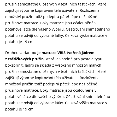
pružin samostatně uložených v textilních taštičkách, které
zajišťují výborné kopírování těla uživatele. Rozložení a
množství pružin totiž podepírá páteř lépe než běžné
pružinové matrace. Boky matrace jsou očalouněné v
potahové látce dle vašeho výběru. Ošetřování snímatelného
potahu se odvíjí od vybrané látky. Celková výška matrace v
potahu je 19 cm.
Druhou variantou
je matrace VBI3 tvořená jádrem
z taštičkových pružin
, která je vhodná pro postele typu
boxspring. Jádro se skládá z vysokého množství malých
pružin samostatně uložených v textilních taštičkách, které
zajišťují výborné kopírování těla uživatele. Rozložení a
množství pružin totiž podepírá páteř lépe než běžné
pružinové matrace. Boky matrace jsou očalouněné v
potahové látce dle vašeho výběru. Ošetřování snímatelného
potahu se odvíjí od vybrané látky. Celková výška matrace v
potahu je 19 cm.