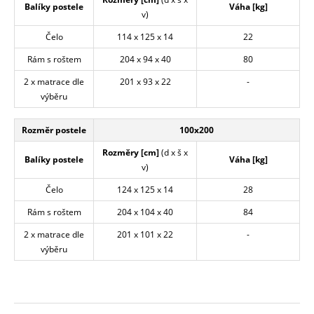
Balíky postele
Váha [kg]
v)
Čelo
114 x 125 x 14
22
Rám s roštem
204 x 94 x 40
80
2 x matrace dle
201 x 93 x 22
-
výběru
Rozměr postele
100x200
Rozměry [cm]
(d x š x
Balíky postele
Váha [kg]
v)
Čelo
124 x 125 x 14
28
Rám s roštem
204 x 104 x 40
84
2 x matrace dle
201 x 101 x 22
-
výběru