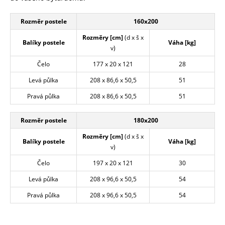
Rozměr postele
160x200
Rozměry [cm]
(d x š x
Balíky postele
Váha [kg]
v)
Čelo
177 x 20 x 121
28
Levá půlka
208 x 86,6 x 50,5
51
Pravá půlka
208 x 86,6 x 50,5
51
Rozměr postele
180x200
Rozměry [cm]
(d x š x
Balíky postele
Váha [kg]
v)
Čelo
197 x 20 x 121
30
Levá půlka
208 x 96,6 x 50,5
54
Pravá půlka
208 x 96,6 x 50,5
54