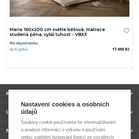
Maria 160x200 cm světle béžová, matrace
studená pěna, vyšší tuhost - VBX3
Na objednávku
do 6 týdnů
17 490 Kč
Zo
Kategorie
ví
Nastavení cookies a osobních
údajů
Zo
Užitečné odkazy
ví
Soubory cookie používáme ke shromažďování
a analýze informací o výkonu a používání
Zo
Newsletter
ví
webu, zajištění fungování funkcí ze sociálních