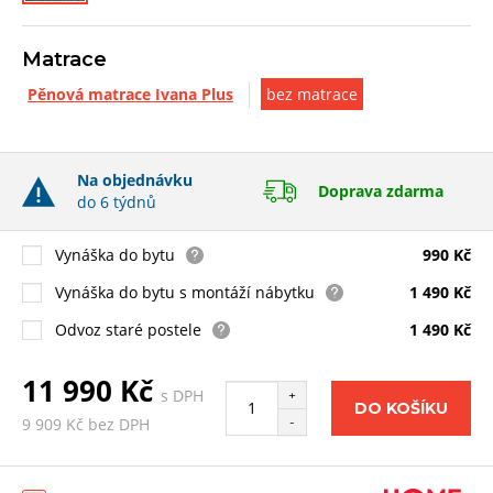
Matrace
Pěnová matrace Ivana Plus
bez matrace
Na objednávku
Doprava zdarma
do 6 týdnů
Vynáška do bytu
990 Kč
Vynáška do bytu s montáží nábytku
1 490 Kč
Odvoz staré postele
1 490 Kč
11 990 Kč
s DPH
+
DO KOŠÍKU
-
9 909 Kč bez DPH