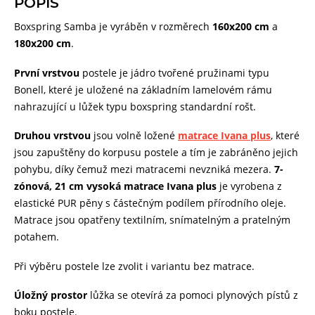
POPIS
Boxspring Samba je vyráběn v rozměrech
160x200 cm
a
180x200 cm
.
První vrstvou
postele je jádro tvořené pružinami typu
Bonell, které je uložené na základním lamelovém rámu
nahrazující u lůžek typu boxspring standardní rošt.
Druhou vrstvou
jsou volně ložené
matrace Ivana plus
, které
jsou zapuštěny do korpusu postele a tím je zabráněno jejich
pohybu, díky čemuž mezi matracemi nevzniká mezera.
7-
zónová, 21 cm vysoká matrace Ivana plus
je vyrobena z
elastické PUR pěny s částečným podílem přírodního oleje.
Matrace jsou opatřeny textilním, snímatelným a pratelným
potahem.
Při výběru postele lze zvolit i variantu bez matrace.
Úložný prostor
lůžka se otevírá za pomoci plynových pístů z
boku postele.