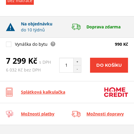
bez matrace
Na objednávku
Doprava zdarma
do 10 týdnů
Vynáška do bytu
990 Kč
7 299 Kč
s DPH
+
DO KOŠÍKU
-
6 032 Kč bez DPH
Splátková kalkulačka
Možnosti platby
Možnosti dopravy