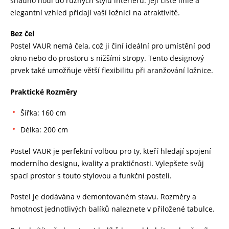
snadno hodí do různých stylů interiéru. Její čisté linie a
elegantní vzhled přidají vaší ložnici na atraktivitě.
Bez čel
Postel VAUR nemá čela, což ji činí ideální pro umístění pod
okno nebo do prostoru s nižšími stropy. Tento designový
prvek také umožňuje větší flexibilitu při aranžování ložnice.
Praktické Rozměry
Šířka: 160 cm
Délka: 200 cm
Postel VAUR je perfektní volbou pro ty, kteří hledají spojení
moderního designu, kvality a praktičnosti. Vylepšete svůj
spací prostor s touto stylovou a funkční postelí.
Postel je dodávána v demontovaném stavu. Rozměry a
hmotnost jednotlivých balíků naleznete v přiložené tabulce.