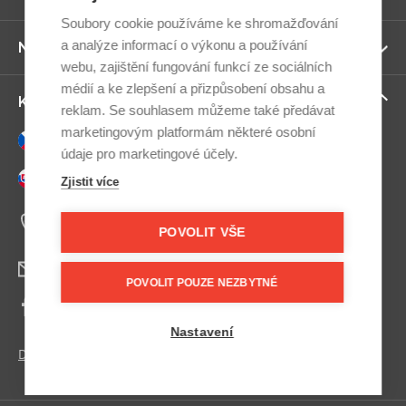
ví
Soubory cookie používáme ke shromažďování
a analýze informací o výkonu a používání
Zo
Newsletter
ví
webu, zajištění fungování funkcí ze sociálních
médií a ke zlepšení a přizpůsobení obsahu a
Zo
Kontaktujte nás
reklam. Se souhlasem můžeme také předávat
ví
marketingovým platformám některé osobní
Česky
údaje pro marketingové účely.
Slovensky
Zjistit více
+420 607 800 100
Po-Pá 9:00–17:00
POVOLIT VŠE
info@postel.cz
POVOLIT POUZE NEZBYTNÉ
Facebook
Nastavení
Další kontakty