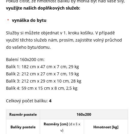
Pokud cítíte, že hmotnost balíků by mohla být nad vaše síly,
využijte našich doplňkových služeb:
vynáška do bytu
Služby si můžete objednat v 1. kroku košíku. V případě
využití těchto služeb nám, prosím, zajistěte volný průchod
do vašeho bytu/domu.
Balení 160x200 cm:
Balík 1: 182 cm x 47 cm x 7 cm, 29 kg
Balík 2: 212 cm x 27 cm x 7 cm, 19 kg
Balík 3: 212 cm x 29 cm x 10 cm, 28 kg
Balík 4: 59 cm x 15 cm x 8 cm, 2,5 kg
Celkový počet balíku:
4
Rozměr postele
160x200
Rozměry [cm]
(d x š x
Balíky postele
Hmotnost [kg]
v)