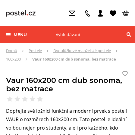
MENU
Zde
Domů
Postele
Dvoulůžkové manželské postele
se
160x200
Vaur 160x200 cm dub sonoma, bez matrace
nacházíte:
Vaur 160x200 cm dub sonoma,
bez matrace
Dopřejte své ložnici funkční a moderní prvek s postelí
VAUR o rozměrech 160×200 cm. Tato postel je ideální
volbou nejen pro studenty, ale i pro každého, kdo