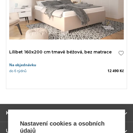
Lilibet 160x200 cm tmavě béžová, bez matrace
Na objednávku
do 6 týdnů
12 490 Kč
Zo
Kategorie
ví
Nastavení cookies a osobních
údajů
Zo
Užitečné odkazy