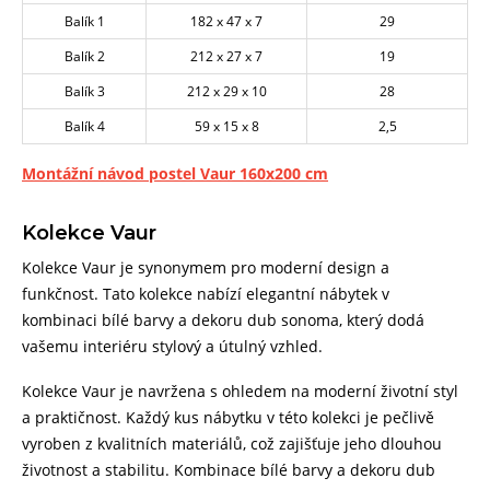
Balík 1
182 x 47 x 7
29
Balík 2
212 x 27 x 7
19
Balík 3
212 x 29 x 10
28
Balík 4
59 x 15 x 8
2,5
Montážní návod postel Vaur 160x200 cm
Kolekce Vaur
Kolekce Vaur je synonymem pro moderní design a
funkčnost. Tato kolekce nabízí elegantní nábytek v
kombinaci bílé barvy a dekoru dub sonoma, který dodá
vašemu interiéru stylový a útulný vzhled.
Kolekce Vaur je navržena s ohledem na moderní životní styl
a praktičnost. Každý kus nábytku v této kolekci je pečlivě
vyroben z kvalitních materiálů, což zajišťuje jeho dlouhou
životnost a stabilitu. Kombinace bílé barvy a dekoru dub