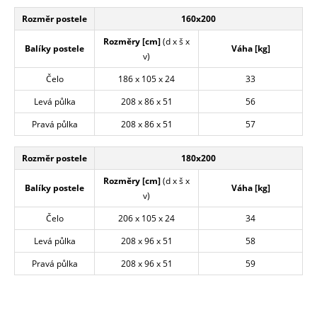
Rozměr postele
160x200
Rozměry [cm]
(d x š x
Balíky postele
Váha [kg]
v)
Čelo
186 x 105 x 24
33
Levá půlka
208 x 86 x 51
56
Pravá půlka
208 x 86 x 51
57
Rozměr postele
180x200
Rozměry [cm]
(d x š x
Balíky postele
Váha [kg]
v)
Čelo
206 x 105 x 24
34
Levá půlka
208 x 96 x 51
58
Pravá půlka
208 x 96 x 51
59