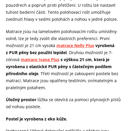
pouzdrech a popruh proti přetížení. U roštu lze nastavit
tuhost bederní části. Tento polohovací rošt umožňuje
zvednutí hlavy v sedmi polohách a nohou v jedné poloze.
Matrace jsou na lamelovém polohovacím roštu umístěny
volně, lze je tedy zvolit dle vlastních preferencí. První
možností je 21 cm vysoká
matrace Nelly Plus
vyrobená
z PUR pěny bez použití lepidel
. Druhou možností je 7-
zónová
matrace
Ivana Plus
s výškou 21 cm, která je
vyrobena z elastické PUR pěny s částečným podílem
přírodního oleje
. Třetí možností je zakoupení postele bez
matrací. Matrace jsou opatřeny textilním, snímatelným a
pratelným potahem.
Úložný prostor
lůžka se otevírá za pomoci plynových pístů
od nohou postele.
Postel je vyrobena z eko kůže.
Vyobrazené látkové dekorační polštáře a přehoz jsou