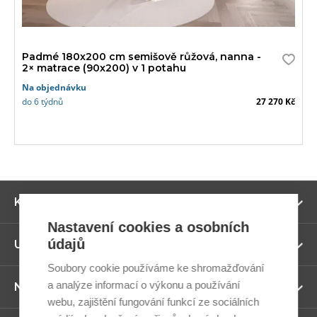
Padmé 180x200 cm semišově růžová, nanna -
2× matrace (90x200) v 1 potahu
Na objednávku
do 6 týdnů
27 270 Kč
Zo
Kategorie
ví
Nastavení cookies a osobních
údajů
Zo
Užitečné odkazy
ví
Soubory cookie používáme ke shromažďování
a analýze informací o výkonu a používání
Zo
Newsletter
ví
webu, zajištění fungování funkcí ze sociálních