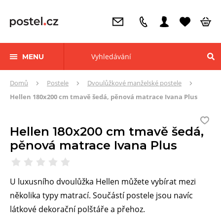
MENU
Zde
Domů
Postele
Dvoulůžkové manželské postele
se
Hellen 180x200 cm tmavě šedá, pěnová matrace Ivana Plus
nacházíte:
Hellen 180x200 cm tmavě šedá,
pěnová matrace Ivana Plus
U luxusního dvoulůžka Hellen můžete vybírat mezi
několika typy matrací. Součástí postele jsou navíc
látkové dekorační polštáře a přehoz.