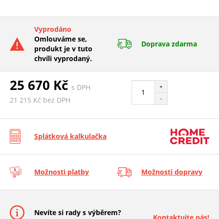
Vyprodáno
Omlouváme se,
Doprava zdarma
produkt je v tuto
chvíli vyprodaný.
25 670 Kč
s DPH
+
-
21 215 Kč bez DPH
Splátková kalkulačka
Možnosti platby
Možnosti dopravy
Nevíte si rady s výběrem?
Kontaktujte nás!