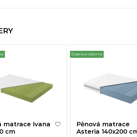
ERY
ma
Doprava zdarma
 matrace Ivana
Pěnová matrace
00 cm
Asteria 140x200 c