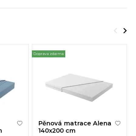
Doprava zdarma
Do
Pěnová matrace Alena
m
140x200 cm