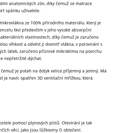
sedmi anatomických zón, díky čemuž se matrace
ort spánku uživatele.
 mikrovlákna ze 100% přírodního materiálu, který je
 Tencelu tkví především v jeho vysoké absorpční
bakteriálních vlastnostech, díky čemuž je zaručeno
ou vlhkost a odvést ji dovnitř vlákna, v porovnání s
kých látek, zaručeno příznivé mikroklima na povrchu
e nepřetržitě dýchat.
ky čemuž je potah na dotyk velice příjemný a jemný. Má
el je navíc opatřen 3D ventilační mřížkou, která
ostele pomocí plynových pístů. Otevírání je tak
ích věcí, jako jsou lůžkoviny či oblečení.