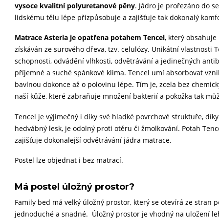
vysoce kvalitní polyuretanové pěny
. Jádro je prořezáno do 
lidskému tělu lépe přizpůsobuje a zajišťuje tak dokonalý komf
Matrace Asteria je opatřena potahem Tencel
, který obsahuje
získáván ze surového dřeva, tzv. celulózy. Unikátní vlastnosti
schopnosti, odvádění vlhkosti, odvětrávání a jedinečných anti
příjemné a suché spánkové klima. Tencel umí absorbovat vznikl
bavlnou dokonce až o polovinu lépe. Tím je, zcela bez chemic
naší kůže, které zabraňuje množení bakterií a pokožka tak můž
Tencel je výjimečný i díky své hladké povrchové struktuře, dí
hedvábný lesk, je odolný proti otěru či žmolkování. Potah Tenc
zajišťuje dokonalejší odvětrávání jádra matrace.
Postel lze objednat i bez matrací.
Má postel úložný prostor?
Family bed má velký úložný prostor, který se otevírá ze stran p
jednoduché a snadné. Úložný prostor je vhodný na uložení lehč