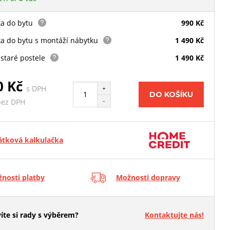
a do bytu
990 Kč
a do bytu s montáží nábytku
1 490 Kč
staré postele
1 490 Kč
0 Kč
s DPH
+
DO KOŠÍKU
-
bez DPH
átková kalkulačka
nosti platby
Možnosti dopravy
íte si rady s výběrem?
Kontaktujte nás!