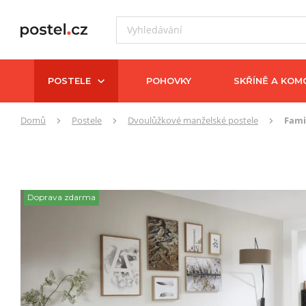
POSTELE
POHOVKY
SKŘÍNĚ A KOM
Zde
Domů
Postele
Dvoulůžkové manželské postele
Fami
se
nacházíte:
Doprava zdarma