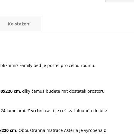
Ke stažení
 bližními? Family bed je postel pro celou rodinu.
80x220 cm
, díky čemuž budete mít dostatek prostoru
24 lamelami. Z vrchní části je rošt začalouněn do bílé
0x220 cm
. Oboustranná matrace Asteria je vyrobena
z