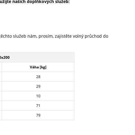
užijte našich doplňkových služeb:
 těchto služeb nám, prosím, zajistěte volný průchod do
0x200
Váha [kg]
28
29
10
71
79