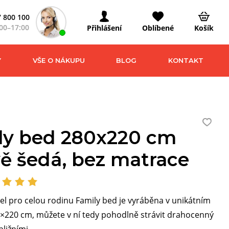
 800 100
00–17:00
Přihlášení
Oblíbené
Košík
Y
VŠE O NÁKUPU
BLOG
KONTAKT
ly bed 280x220 cm
ě šedá, bez matrace
el pro celou rodinu Family bed je vyráběna v unikátním
×220 cm, můžete v ní tedy pohodlně strávit drahocenný