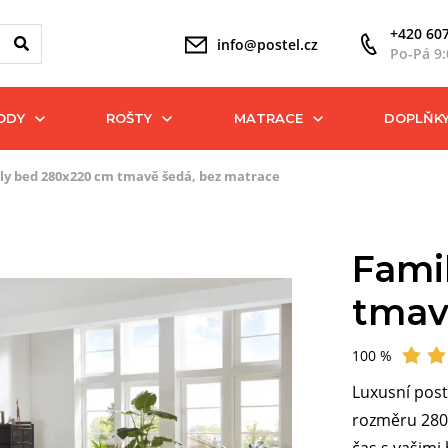
+420 607
info@postel.cz
Po-Pá 9:
ODY
ROŠTY
MATRACE
DOPLŇK
ly bed 280x220 cm tmavě šedá, bez matrace
Fami
tmav
100 %
Hodnocení
Luxusní post
rozměru 280