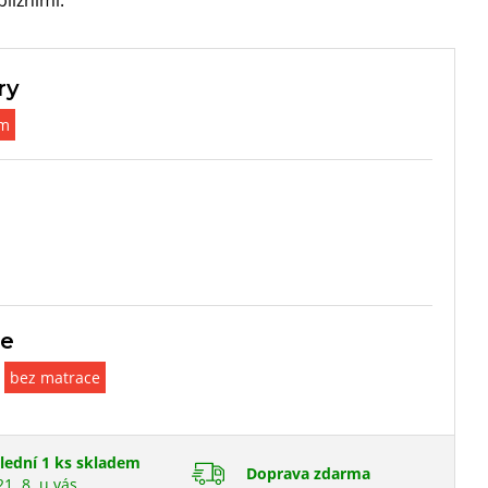
bližními.
ry
cm
ce
bez matrace
lední 1 ks skladem
Doprava zdarma
21. 8. u vás