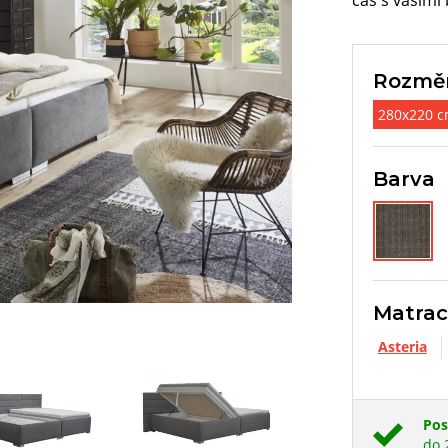
čas s vašimi 
Rozmě
280x220 
Barva
Matra
Asteria
Pos
do 