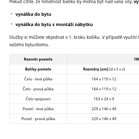
Pokud cítíte, že hmotnost balíků by mohla být nad vaše síly,
vy
vynáška do bytu
vynáška do bytu s montáží nábytku
Služby si můžete objednat v 1. kroku košíku. V případě využití
vašeho bytu/domu.
Rozměr postele
18
Balíky postele
Rozměry [cm]
(d x š x v)
Čelo - levá půlka
164 x 119 x 12
Čelo - pravá půlka
164 x 119 x 12
Čelo spojovací
163 x 24 x 9
Postel - levá půlka
229 x 146 x 49
Postel - pravá půlka
229 x 146 x 49