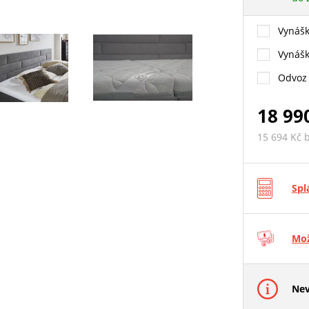
Vynášk
Vynášk
Odvoz 
18 99
15 694 Kč 
Spl
Mož
Nev