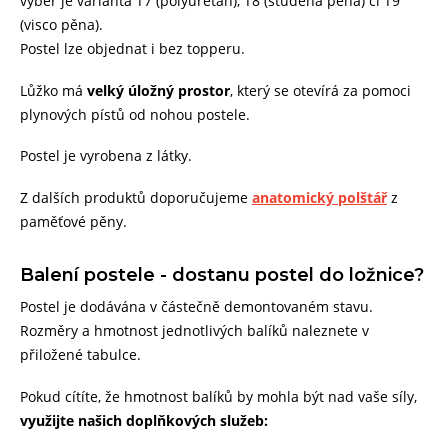
výběr je varianta T7 (polyuretan), T8 (studená pěna) či T9
(visco pěna).
Postel lze objednat i bez topperu.
Lůžko má
velký úložný prostor
, který se otevírá za pomoci
plynových pístů od nohou postele.
Postel je vyrobena z látky.
Z dalších produktů doporučujeme
anatomický polštář
z
paměťové pěny.
Balení postele - dostanu postel do ložnice?
Postel je dodávána v částečně demontovaném stavu.
Rozměry a hmotnost jednotlivých balíků naleznete v
přiložené tabulce.
Pokud cítíte, že hmotnost balíků by mohla být nad vaše síly,
využijte našich doplňkových služeb: