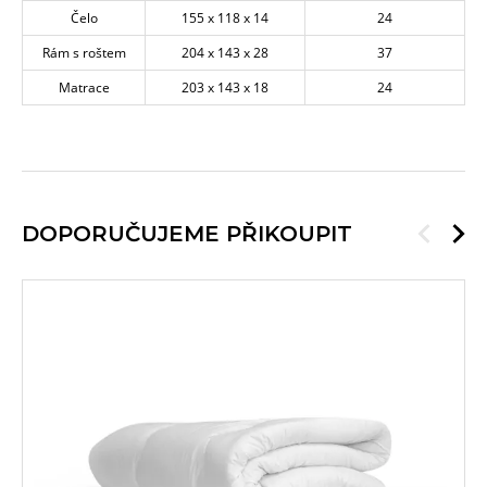
Čelo
155 x 118 x 14
24
Rám s roštem
204 x 143 x 28
37
Matrace
203 x 143 x 18
24
DOPORUČUJEME PŘIKOUPIT