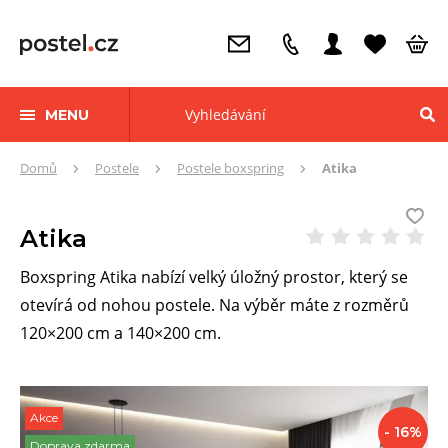
MENU
Zde
Domů
Postele
Postele boxspring
Atika
se
nacházíte:
Atika
Boxspring Atika nabízí velký úložný prostor, který se
otevírá od nohou postele. Na výběr máte z rozměrů
120×200 cm a 140×200 cm.
Akce
Slevy
- 16%
Doprava zdarma