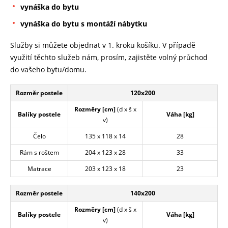
vynáška do bytu
vynáška do bytu s montáží nábytku
Služby si můžete objednat v 1. kroku košíku. V případě
využití těchto služeb nám, prosím, zajistěte volný průchod
do vašeho bytu/domu.
Rozměr postele
120x200
Rozměry [cm]
(d x š x
Balíky postele
Váha [kg]
v)
Čelo
135 x 118 x 14
28
Rám s roštem
204 x 123 x 28
33
Matrace
203 x 123 x 18
23
Rozměr postele
140x200
Rozměry [cm]
(d x š x
Balíky postele
Váha [kg]
v)