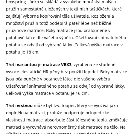
boxspring. Jádro se skládá z vysokého množství malých
pružin samostatně uložených v textilních taštičkách, které
zajišťují výborné kopírování těla uživatele. Rozložení a
množství pružin totiž podepírá páteř lépe než běžné
pružinové matrace. Boky matrace jsou očalouněné v
potahové látce dle vašeho výběru. Ošetřování snímatelného
potahu se odvíjí od vybrané látky. Celková výška matrace v
potahu je 18 cm.
Třetí variantou
je
matrace VBX3
, vyrobená ze studené
vysoce elestatické HR pěny bez použití lepidel. Boky matrace
jsou očalouněné v potahové látce dle vašeho výběru.
Ošetřování snímatelného potahu se odvíjí od vybrané látky.
Celková výška matrace v potahu je 16 cm.
Třetí vrstvou
může být tzv. topper, který se využívá jako
doplněk na matraci, protože podporuje ortopedické
vlastnosti matrace, absorbuje část tělesného tepla, změkčuje
matraci a vyrovnává nerovnoměrný tlak matrace na tělo. Na