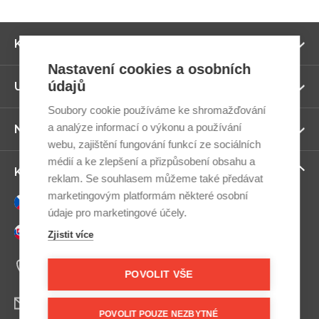
Zo
Kategorie
ví
Nastavení cookies a osobních
údajů
Zo
Užitečné odkazy
ví
Soubory cookie používáme ke shromažďování
a analýze informací o výkonu a používání
Zo
Newsletter
ví
webu, zajištění fungování funkcí ze sociálních
médií a ke zlepšení a přizpůsobení obsahu a
Zo
Kontaktujte nás
reklam. Se souhlasem můžeme také předávat
ví
marketingovým platformám některé osobní
Česky
údaje pro marketingové účely.
Slovensky
Zjistit více
+420 607 800 100
Po-Pá 9:00–17:00
POVOLIT VŠE
info@postel.cz
POVOLIT POUZE NEZBYTNÉ