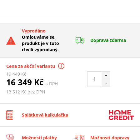
Vyprodáno
Omlouváme se,
Doprava zdarma
produkt je v tuto
chvíli vyprodaný.
Cena za akční variantu
19 449 Kč
+
16 349 Kč
s DPH
-
13 512 Kč bez DPH
Splátková kalkulačka
Možnosti platby
Možnosti dopravy