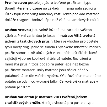
První vrstvou
postele je jádro tvořené pružinami typu
Bonell, které je uložené na základním rámu nahrazující u
lůžek typu boxspring lamelový rošt. Tento podklad matrace
dokáže reagovat bodově lépe než většina lamelových roštů.
Druhou vrstvou
jsou volně ložené matrace dle vašeho
výběru. První variantou je luxusní
matrace VBI2 tvořená
jádrem z taštičkových pružin
, která je vhodná pro postele
typu boxspring. Jádro se skládá z vysokého množství malých
pružin samostatně uložených v textilních taštičkách, které
zajišťují výborné kopírování těla uživatele. Rozložení a
množství pružin totiž podepírá páteř lépe než běžné
pružinové matrace. Boky matrace jsou očalouněné v
potahové látce dle vašeho výběru. Ošetřování snímatelného
potahu se odvíjí od vybrané látky. Celková výška matrace v
potahu je 18 cm.
Druhou variantou
je
matrace VBI3 tvořená jádrem
z taštičkových pružin
, která je vhodná pro postele typu