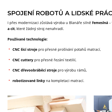
SPOJENÍ ROBOTŮ A LIDSKÉ PRÁ
I přes modernizaci zůstává výroba u Blanáře silně
řemeslná
– 
a cit
, které žádný stroj nenahradí.
Používané technologie:
CNC šicí stroje
pro přesné prošívání potahů matrací,
CNC cuttery
pro přesné řezání textilií,
CNC dřevoobráběcí stroje
pro výrobu rámů,
robotizované linky
na kompletaci matrací.