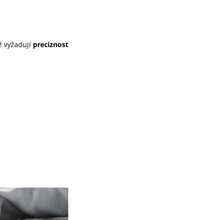
ž vyžadují
preciznost