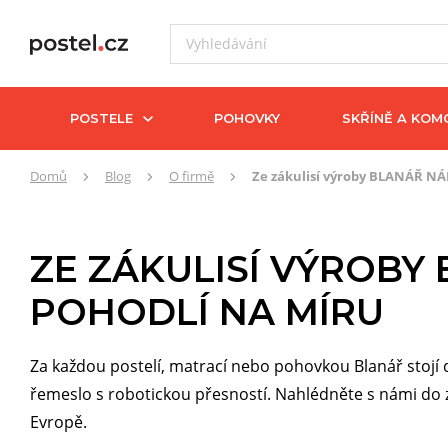
POSTELE
POHOVKY
SKŘÍNĚ A KOM
Zde
Domů
Blog
O firmě
Ze zákulisí výroby BLANÁŘ NÁ
se
nacházíte:
ZE ZÁKULISÍ VÝROBY
POHODLÍ NA MÍRU
Za každou postelí, matrací nebo pohovkou Blanář stojí 
řemeslo s robotickou přesností. Nahlédněte s námi do zák
Evropě.