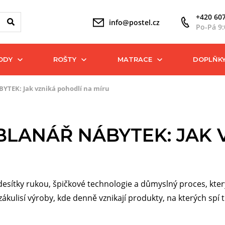
+420 607
info@postel.cz
Po-Pá 9:
ODY
ROŠTY
MATRACE
DOPLŇK
BYTEK: Jak vzniká pohodlí na míru
 BLANÁŘ NÁBYTEK: JAK 
desítky rukou, špičkové technologie a důmyslný proces, kter
ulisí výroby, kde denně vznikají produkty, na kterých spí tis