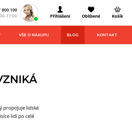
 800 100
00–17:00
Přihlášení
Oblíbené
Košík
Y
VŠE O NÁKUPU
BLOG
KONTAKT
VZNIKÁ
ý propojuje lidské
íce lidí po celé