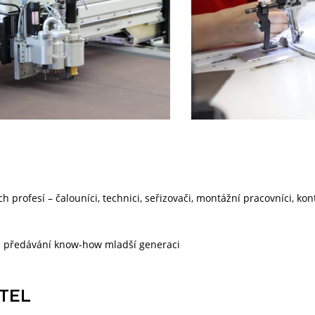
h profesí – čalouníci, technici, seřizovači, montážní pracovníci, kontr
 na předávání know-how mladší generaci
TEL