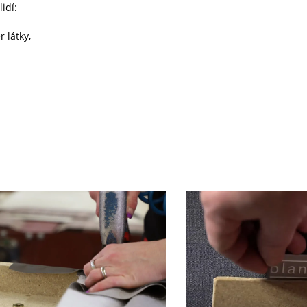
idí:
 látky,