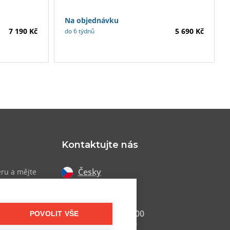
Nosnost do 110 kg.
Na objednávku
7 190 Kč
5 690 Kč
do 6 týdnů
Kontaktujte nás
Česky
eru a mějte
 akcích
Slovensky
+420 607 800 100
POVOLIT VŠE
Po-Pá 9:00–17:00