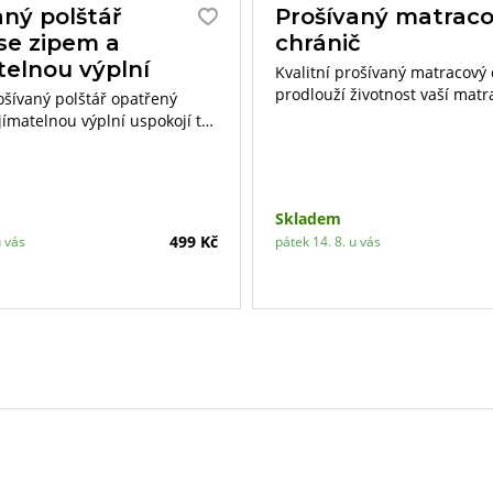
aný polštář
Prošívaný matrac
se zipem a
chránič
telnou výplní
Kvalitní prošívaný matracový
prodlouží životnost vaší matr
rošívaný polštář opatřený
hygienické minimum při spán
jímatelnou výplní uspokojí ty
ároky. Díky vyjímatelnému
ané textilie si můžete výplň
bovolně doplňovat či ubírat.
Skladem
499 Kč
u vás
pátek 14. 8. u vás