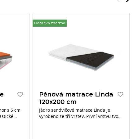
Doprava zdarma
Do
ce
Pěnová matrace Linda
120x200 cm
hor s 5 cm
Jádro sendvičové matrace Linda je
astické
vyrobeno ze tří vrstev. První vrstvu tvoří
e v potahu
visco neboli líná pěna, druhá a třetí
vrstva je vyrobena z polyuretanových
pěn. Výška matrace v potahu je 17 cm.