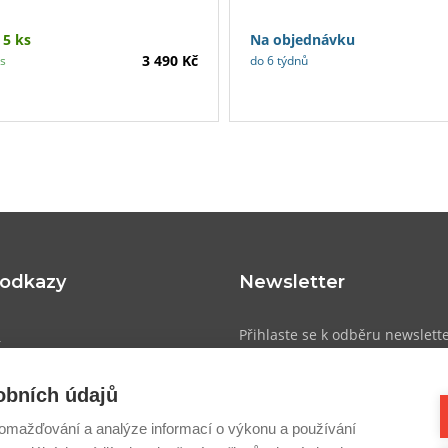
 5 ks
Na objednávku
3 490 Kč
ás
do 6 týdnů
 odkazy
Newsletter
u
Přihlaste se k odběru newslett
přehled o novinkách, slevách a
obních údajů
atba
omažďování a analýze informací o výkonu a používání
dmínky