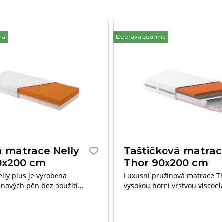
ma
Doprava zdarma
 matrace Nelly
Taštičková matra
0x200 cm
Thor 90x200 cm
lly plus je vyrobena
Luxusní pružinová matrace T
anových pěn bez použití
vysokou horní vrstvou viscoel
možňuje výběr měkčí a tvrdší
paměťové pěny. Výška matrac
race. Výška matrace je 21 cm.
je 27 cm. Nosnost do 130 kg.
 110 kg.