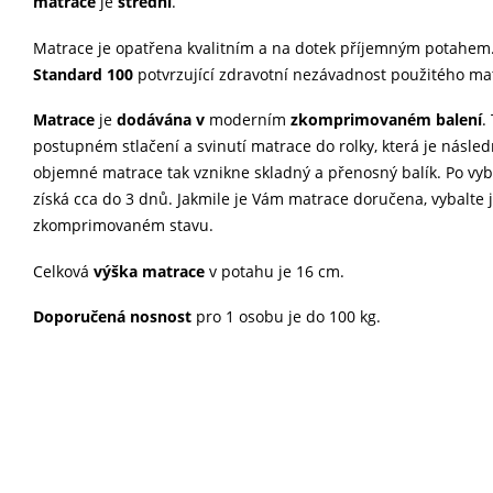
matrace
je
střední
.
Matrace je opatřena kvalitním a na dotek příjemným potahem
Standard 100
potvrzující zdravotní nezávadnost použitého ma
Matrace
je
dodávána
v
moderním
zkomprimovaném balení
.
postupném stlačení a svinutí matrace do rolky, která je násle
objemné matrace tak vznikne skladný a přenosný balík. Po vyb
získá cca do 3 dnů. Jakmile je Vám matrace doručena, vybalte j
zkomprimovaném stavu.
Celková
výška matrace
v potahu je 16 cm.
Doporučená nosnost
pro 1 osobu je do 100 kg.