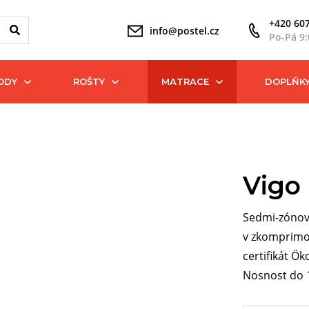
+420 607
info@postel.cz
Po-Pá 9:
ODY
ROŠTY
MATRACE
DOPLŇK
Vigo
Sedmi-zónov
v zkomprimo
certifikát Ö
Nosnost do 1