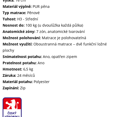
Výška:
16 cm
Materiál výplně:
PUR pěna
Typ matrace:
Pěnové
Tuhost:
H3 - Střední
Nosnost do:
100 kg (u dvoulůžka každá půlka)
Anatomické zóny:
7 zón, anatomické tvarování
Možnost polohování:
Matrace je polohovatelná
Možnost využití:
Oboustranná matrace – dvě funkční ložné
plochy
Snímatelnost potahu:
Ano, opatřen zipem
Pratelnost potahu:
Ano
Hmotnost:
6,5 kg
Záruka:
24 měsíců
Materiál potahu:
Polyester
Zapínání:
Zip