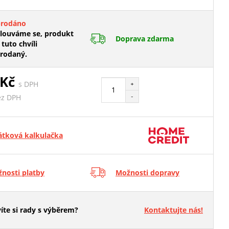
prodáno
ouváme se, produkt
Doprava zdarma
 tuto chvíli
rodaný.
 Kč
s DPH
+
-
ez DPH
átková kalkulačka
nosti platby
Možnosti dopravy
íte si rady s výběrem?
Kontaktujte nás!