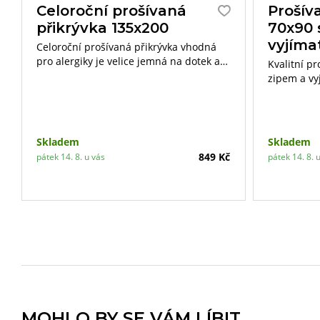
Celoroční prošívaná
Prošív
přikrývka 135x200
70x90 
vyjíma
Celoroční prošívaná přikrývka vhodná
pro alergiky je velice jemná na dotek a
Kvalitní p
výborně reguluje teplotu lidského těla.
zipem a vy
nejvyšší n
vaku z netk
polštáře li
Skladem
Skladem
849 Kč
pátek 14. 8. u vás
pátek 14. 8. 
MOHLO BY SE VÁM LÍBIT