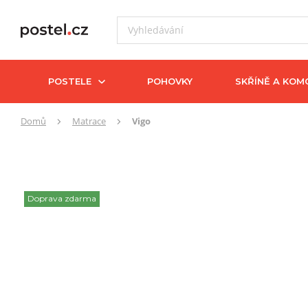
POSTELE
POHOVKY
SKŘÍNĚ A KOM
Zde
Domů
Matrace
Vigo
se
nacházíte:
Doprava zdarma