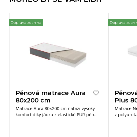
Doprava zdarma
Doprava zdar
Pěnová matrace Aura
Pěnová
80x200 cm
Plus 8
Matrace Aura 80×200 cm nabízí vysoký
Matrace Ne
komfort díky jádru z elastické PUR pěny
z polyuret
o výšce 25 cm a praktické otočné
lepidel. U
konstrukci se dvěma tuhostmi. Luxusní
strany mat
potah s látkovou bočnicí je
Nosnost do