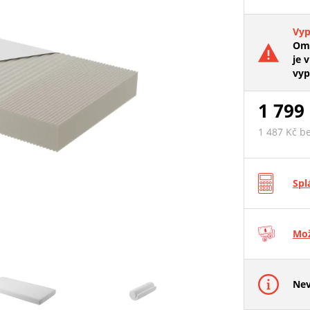
Vy
Oml
je v
vyp
1 799
1 487 Kč b
Spl
Mož
Nev