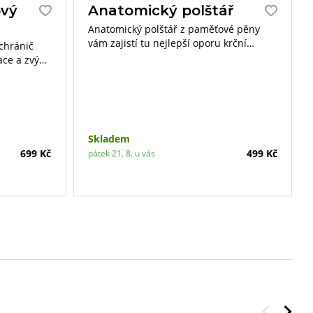
ový
Anatomický polštář
Anatomický polštář z paměťové pěny
vám zajistí tu nejlepší oporu krční
 chránič
páteře.
ace a zvýší
ku.
Skladem
699 Kč
499 Kč
pátek 21. 8. u vás