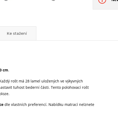
Ke stažení
0 cm
.
Každý rošt má 28 lamel uložených ve výkyvných
stavit tuhost bederní části. Tento polohovací rošt
oloze.
ce
dle vlastních preferencí. Nabídku matrací nelznete