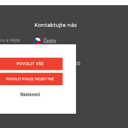
Kontaktujte nás
Česky
eru a mějte
 akcích
Slovensky
+420 607 800 100
POVOLIT VŠE
Po-Pá 9:00–17:00
POVOLIT POUZE NEZBYTNÉ
info@postel.cz
Facebook
Nastavení
Další kontakty