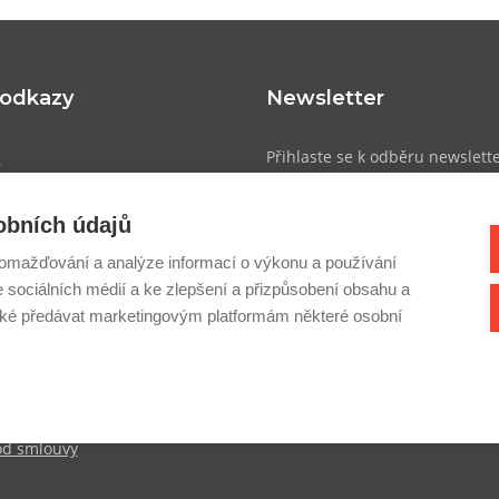
 odkazy
Newsletter
u
Přihlaste se k odběru newslett
přehled o novinkách, slevách a
obních údajů
atba
omažďování a analýze informací o výkonu a používání
dmínky
e sociálních médií a ke zlepšení a přizpůsobení obsahu a
Přihlásit se
sobních údajů
é předávat marketingovým platformám některé osobní
cookies
k
od smlouvy