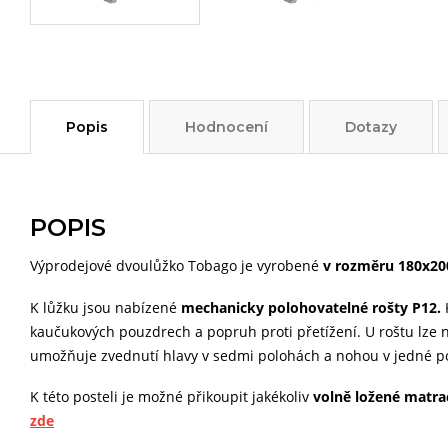
Popis
Hodnocení
Dotazy
POPIS
Výprodejové dvoulůžko Tobago je vyrobené
v rozměru 180x20
K lůžku jsou nabízené
mechanicky polohovatelné rošty P12.
kaučukových pouzdrech a popruh proti přetížení. U roštu lze na
umožňuje zvednutí hlavy v sedmi polohách a nohou v jedné p
K této posteli je možné přikoupit jakékoliv
volně ložené matra
zde