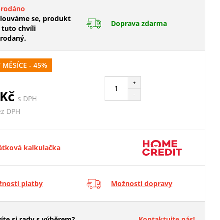
prodáno
ouváme se, produkt
Doprava zdarma
 tuto chvíli
rodaný.
MĚSÍCE - 45%
+
 Kč
-
s DPH
ez DPH
átková kalkulačka
nosti platby
Možnosti dopravy
íte si rady s výběrem?
Kontaktujte nás!