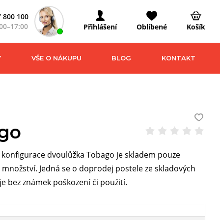
 800 100
00–17:00
Přihlášení
Oblíbené
Košík
Y
VŠE O NÁKUPU
BLOG
KONTAKT
go
 konfigurace dvoulůžka Tobago je skladem pouze
nožství. Jedná se o doprodej postele ze skladových
 je bez známek poškození či použití.