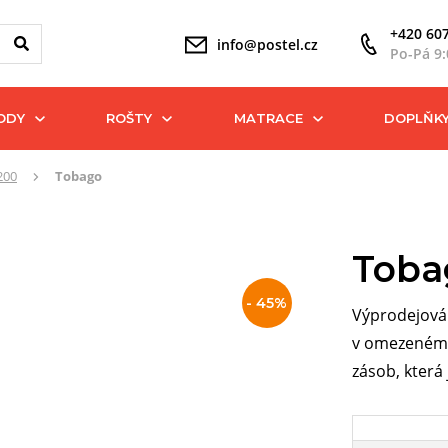
+420 607
info@postel.cz
Po-Pá 9:
ODY
ROŠTY
MATRACE
DOPLŇK
200
Tobago
Toba
Slevy
- 45%
Výprodejová
v omezeném m
a
zásob, která
akce