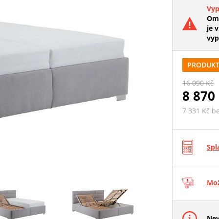
Vy
Oml
je v
vyp
PRODUKT 
16 090 Kč
8 870
7 331 Kč b
Spl
Mož
Nev