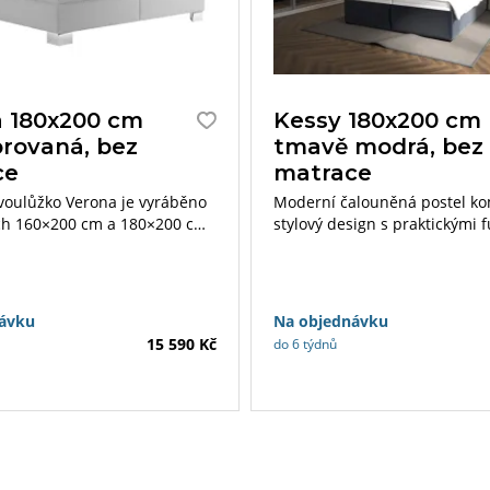
 180x200 cm
Kessy 180x200 cm
rovaná, bez
tmavě modrá, bez
ce
matrace
oulůžko Verona je vyráběno
Moderní čalouněná postel k
ch 160×200 cm a 180×200 cm.
stylový design s praktickými 
ostele mohou být 7-zónové
Je navržena pro ty, kteří ocen
ana Plus.
komfort, ale i funkčnost v po
úložného prostoru.
ávku
Na objednávku
15 590 Kč
do 6 týdnů