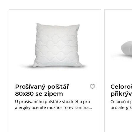
Prošívaný polštář
Celoro
80x80 se zipem
přikrý
U prošívaného polštáře vhodného pro
Celoroční 
alergiky oceníte možnost otevírání na
pro alergik
zip, díky čemuž můžete doplňovat či
výborně reg
ubírat výplň dle vašich preferencí.