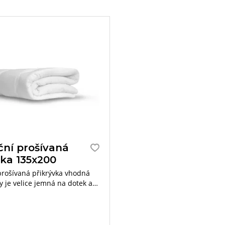
ční prošívaná
vka 135x200
prošívaná přikrývka vhodná
y je velice jemná na dotek a
uluje teplotu lidského těla.