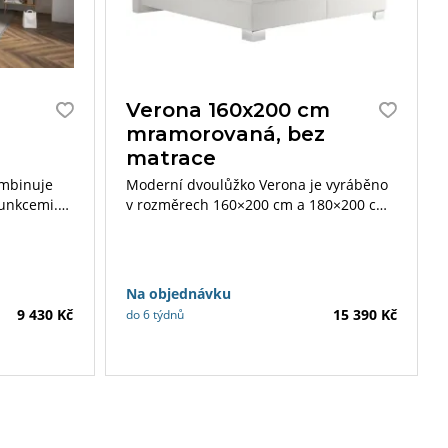
Verona 160x200 cm
mramorovaná, bez
matrace
ombinuje
Moderní dvoulůžko Verona je vyráběno
funkcemi.
v rozměrech 160×200 cm a 180×200 cm.
í nejen
Součástí postele mohou být 7-zónové
době
matrace Ivana Plus.
Na objednávku
9 430 Kč
15 390 Kč
do 6 týdnů