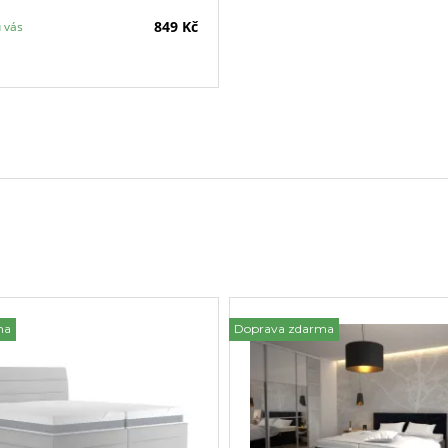
849 Kč
u vás
ma
Doprava zdarma