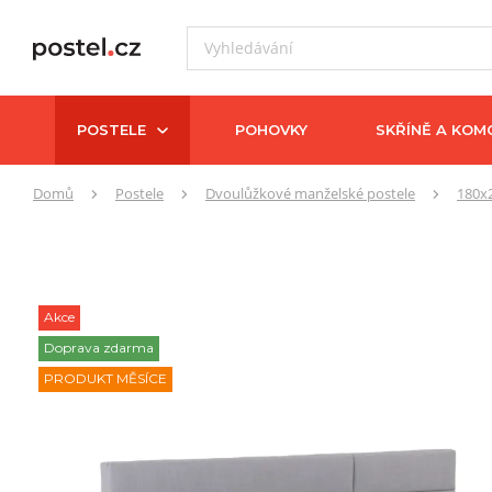
POSTELE
POHOVKY
SKŘÍNĚ A KOM
Zde
Domů
Postele
Dvoulůžkové manželské postele
180x
se
nacházíte:
Akce
Doprava zdarma
PRODUKT MĚSÍCE