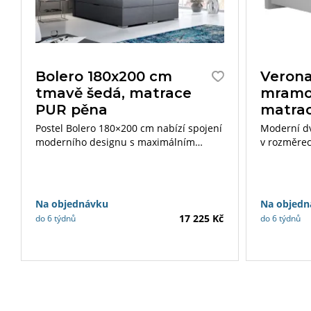
Bolero 180x200 cm
Verona
tmavě šedá, matrace
mramo
PUR pěna
matra
Postel Bolero 180×200 cm nabízí spojení
Moderní dv
moderního designu s maximálním
v rozměre
pohodlím. S integrovanou matrací a
Součástí p
robustní konstrukcí je tato postel
matrace Iv
dokonalou volbou pro stylový a
pohodlný spánek.
Na objednávku
Na objedn
17 225 Kč
do 6 týdnů
do 6 týdnů