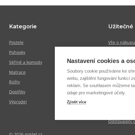
Kategorie
Užitečné
Postele
Vše o nákup
Pohovky
Showroomy
Nastavení cookies a os
Skříně a komody
Doprava a pl
Soubory cookie používáme ke shr
Matrace
Obchodní po
webu, zajištění fungování funkcí z
Rošty
Zpracování o
reklam. Se souhlasem můžeme tak
Doplňky
Informace o 
údaje pro marketingové účely.
Výprodej
Blog
Zjistit více
Mapa stráne
Odstoupení 
© 2026 postel.cz