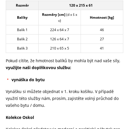
Rozměr
120 x 215 x 61
Rozměry [cm]
(d x š x
Balíky
Hmotnost [kg]
v)
Balík 1
224 x 64 x 7
46
Balík 2
126 x 64 x 7
27
Balík 3
210 x 65 x 5
41
Pokud cítíte, že hmotnost balíků by mohla být nad vaše síly,
využijte naši doplňkovou službu:
vynáška do bytu
Vynášku si můžete objednat v 1. kroku košíku. V případě
využití této služby nám, prosím, zajistěte volný průchod do
vašeho bytu / domu.
Kolekce Oskol