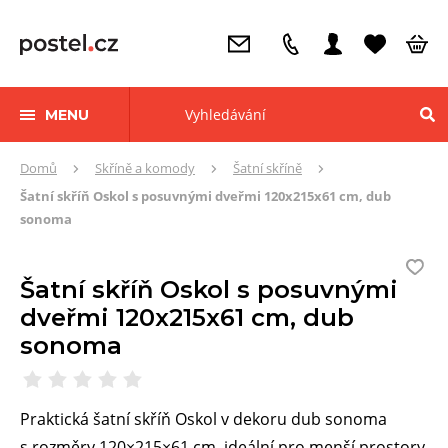
MENU
Zde
Domů
Skříně a komody
Šatní skříně
se
Šatní skříň Oskol s posuvnými dveřmi 120x215x61 cm, dub
nacházíte:
sonoma
Šatní skříň Oskol s posuvnými
dveřmi 120x215x61 cm, dub
sonoma
Praktická šatní skříň Oskol v dekoru dub sonoma
s rozměry 120×215×61 cm, ideální pro menší prostory