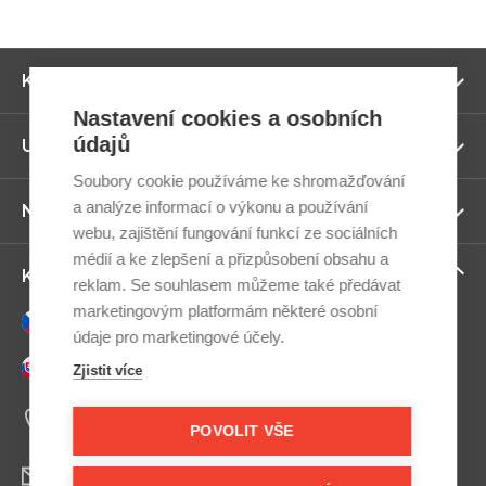
Zo
Kategorie
ví
Nastavení cookies a osobních
údajů
Zo
Užitečné odkazy
ví
Soubory cookie používáme ke shromažďování
a analýze informací o výkonu a používání
Zo
Newsletter
ví
webu, zajištění fungování funkcí ze sociálních
médií a ke zlepšení a přizpůsobení obsahu a
Zo
Kontaktujte nás
reklam. Se souhlasem můžeme také předávat
ví
marketingovým platformám některé osobní
Česky
údaje pro marketingové účely.
Slovensky
Zjistit více
+420 607 800 100
Po-Pá 9:00–17:00
POVOLIT VŠE
info@postel.cz