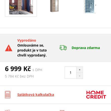
Vyprodáno
Omlouváme se,
Doprava zdarma
produkt je v tuto
chvíli vyprodaný.
6 999 Kč
s DPH
+
-
5 784 Kč bez DPH
Splátková kalkulačka