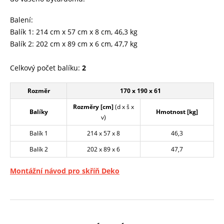
Balení:
Balík 1: 214 cm x 57 cm x 8 cm, 46,3 kg
Balík 2: 202 cm x 89 cm x 6 cm, 47,7 kg
Celkový počet balíku:
2
Rozměr
170 x 190 x 61
Rozměry [cm]
(d x š x
Balíky
Hmotnost [kg]
v)
Balík 1
214 x 57 x 8
46,3
Balík 2
202 x 89 x 6
47,7
Montážní návod pro skříň Deko