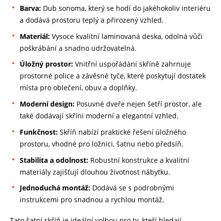
Barva:
Dub sonoma, který se hodí do jakéhokoliv interiéru
a dodává prostoru teplý a přirozený vzhled.
Materiál:
Vysoce kvalitní laminovaná deska, odolná vůči
poškrábání a snadno udržovatelná.
Úložný prostor:
Vnitřní uspořádání skříně zahrnuje
prostorné police a závěsné tyče, které poskytují dostatek
místa pro oblečení, obuv a doplňky.
Moderní design:
Posuvné dveře nejen šetří prostor, ale
také dodávají skříni moderní a elegantní vzhled.
Funkčnost:
Skříň nabízí praktické řešení úložného
prostoru, vhodné pro ložnici, šatnu nebo předsíň.
Stabilita a odolnost:
Robustní konstrukce a kvalitní
materiály zajišťují dlouhou životnost nábytku.
Jednoduchá montáž:
Dodává se s podrobnými
instrukcemi pro snadnou a rychlou montáž.
Tato šatní skříň je ideální volbou pro ty, kteří hledají