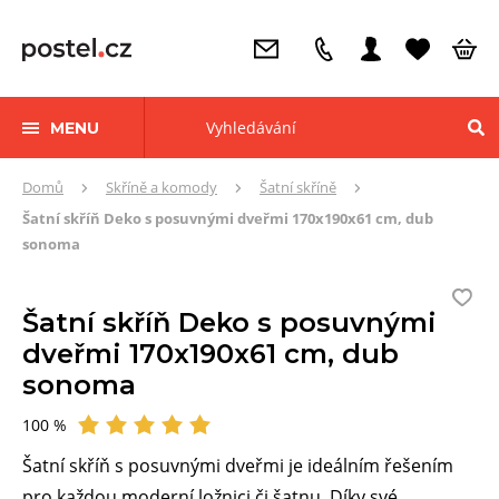
MENU
Zde
Domů
Skříně a komody
Šatní skříně
se
Šatní skříň Deko s posuvnými dveřmi 170x190x61 cm, dub
nacházíte:
sonoma
Šatní skříň Deko s posuvnými
dveřmi 170x190x61 cm, dub
sonoma
100 %
Hodnocení
Šatní skříň s posuvnými dveřmi je ideálním řešením
pro každou moderní ložnici či šatnu. Díky své