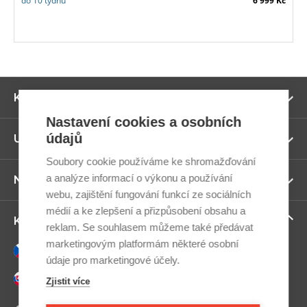
do 10 týdnů
6 999 Kč
Zo
Kategorie
ví
Nastavení cookies a osobních
údajů
Zo
Užitečné odkazy
ví
Soubory cookie používáme ke shromažďování
a analýze informací o výkonu a používání
Zo
Newsletter
ví
webu, zajištění fungování funkcí ze sociálních
médií a ke zlepšení a přizpůsobení obsahu a
Zo
Kontaktujte nás
reklam. Se souhlasem můžeme také předávat
ví
marketingovým platformám některé osobní
Česky
údaje pro marketingové účely.
Slovensky
Zjistit více
+420 607 800 100