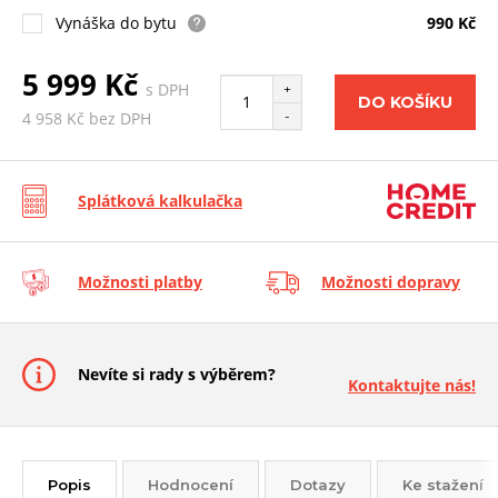
Vynáška do bytu
990 Kč
5 999 Kč
s DPH
+
DO KOŠÍKU
-
4 958 Kč bez DPH
Splátková kalkulačka
Možnosti platby
Možnosti dopravy
Nevíte si rady s výběrem?
Kontaktujte nás!
Popis
Hodnocení
Dotazy
Ke stažení