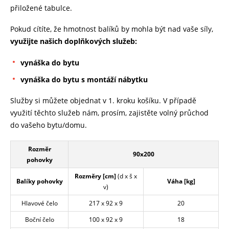
přiložené tabulce.
Pokud cítíte, že hmotnost balíků by mohla být nad vaše síly,
využijte našich doplňkových služeb:
vynáška do bytu
vynáška do bytu s montáží nábytku
Služby si můžete objednat v 1. kroku košíku. V případě
využití těchto služeb nám, prosím, zajistěte volný průchod
do vašeho bytu/domu.
Rozměr
90x200
pohovky
Rozměry [cm]
(d x š x
Balíky pohovky
Váha [kg]
v)
Hlavové čelo
217 x 92 x 9
20
Boční čelo
100 x 92 x 9
18