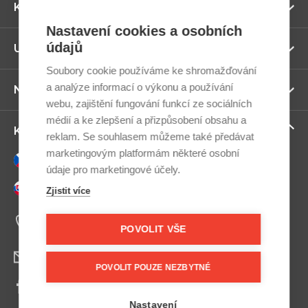
Zo
Kategorie
ví
Nastavení cookies a osobních
údajů
Zo
Užitečné odkazy
ví
Soubory cookie používáme ke shromažďování
a analýze informací o výkonu a používání
Zo
Newsletter
ví
webu, zajištění fungování funkcí ze sociálních
médií a ke zlepšení a přizpůsobení obsahu a
Zo
Kontaktujte nás
reklam. Se souhlasem můžeme také předávat
ví
marketingovým platformám některé osobní
Česky
údaje pro marketingové účely.
Slovensky
Zjistit více
+420 607 800 100
Po-Pá 9:00–17:00
POVOLIT VŠE
info@postel.cz
POVOLIT POUZE NEZBYTNÉ
Facebook
Nastavení