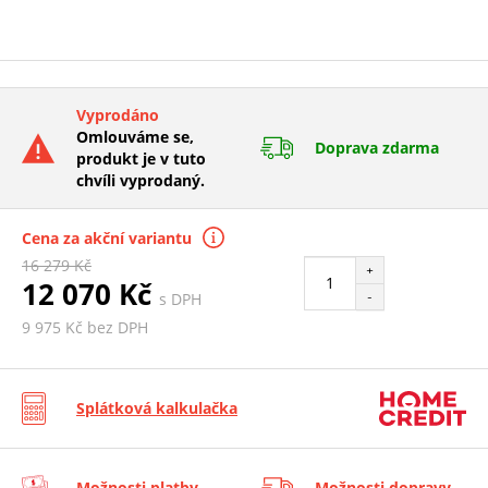
Vyprodáno
Omlouváme se,
Doprava zdarma
produkt je v tuto
chvíli vyprodaný.
Cena za akční variantu
16 279 Kč
+
12 070 Kč
s DPH
-
9 975 Kč bez DPH
Splátková kalkulačka
Možnosti platby
Možnosti dopravy