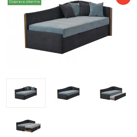
Doprava zdarma
a
akce