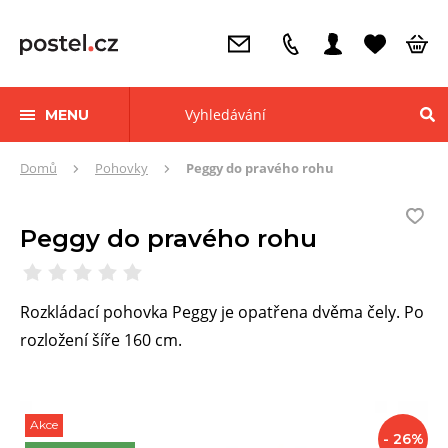
MENU
Zde
Domů
Pohovky
Peggy do pravého rohu
se
nacházíte:
Peggy do pravého rohu
Rozkládací pohovka Peggy je opatřena dvěma čely. Po
rozložení šíře 160 cm.
Akce
Slevy
- 26%