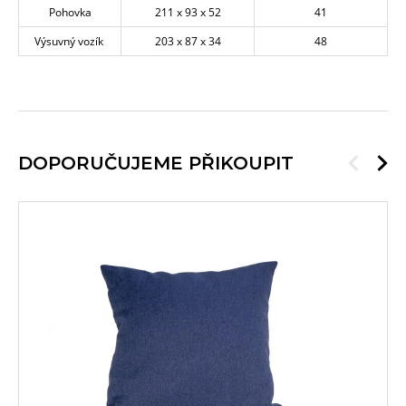
Pohovka
211 x 93 x 52
41
Výsuvný vozík
203 x 87 x 34
48
DOPORUČUJEME PŘIKOUPIT