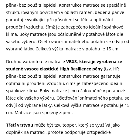
pěna) bez použití lepidel. Konstrukce matrace se speciálně
strukturovaným povrchem v oblasti ramen, beder a pánve
garantuje vynikající přizpůsobení se tělu a optimální
proudění vzduchu, čímž je zabezpečeno ideální spánkové
klima. Boky matrace jsou očalouněné v potahové látce dle
vašeho výběru. Ošetřování snímatelného potahu se odvíjí od
vybrané látky. Celková výška matrace v potahu je 15 cm.
Druhou variantou je matrace
VBX3, která je vyrobená ze
studené vysoce elastické High Resilience pěny
(tzv. HR
pěna) bez použití lepidel. Konstrukce matrace garantuje
optimální proudění vzduchu, čímž je zabezpečeno ideální
spánkové klima. Boky matrace jsou očalouněné v potahové
látce dle vašeho výběru. Ošetřování snímatelného potahu se
odvíjí od vybrané látky. Celková výška matrace v potahu je 15
cm. Matrace jsou spojeny zipem.
Třetí vrstvou
může být tzv. topper, který se využívá jako
doplněk na matraci, protože podporuje ortopedické