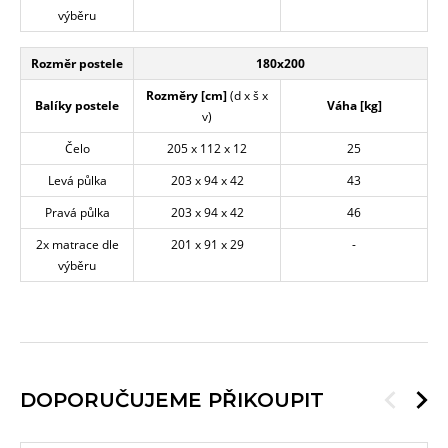
výběru
Rozměr postele
180x200
Rozměry [cm]
(d x š x
Balíky postele
Váha [kg]
v)
Čelo
205 x 112 x 12
25
Levá půlka
203 x 94 x 42
43
Pravá půlka
203 x 94 x 42
46
2x matrace dle
201 x 91 x 29
-
výběru
DOPORUČUJEME PŘIKOUPIT