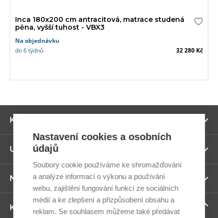
Inca 180x200 cm antracitová, matrace studená
pěna, vyšší tuhost - VBX3
Na objednávku
do 6 týdnů
32 280 Kč
Zo
Kategorie
ví
Nastavení cookies a osobních
údajů
Zo
Užitečné odkazy
ví
Soubory cookie používáme ke shromažďování
a analýze informací o výkonu a používání
Zo
Newsletter
ví
webu, zajištění fungování funkcí ze sociálních
médií a ke zlepšení a přizpůsobení obsahu a
Zo
Kontaktujte nás
reklam. Se souhlasem můžeme také předávat
ví