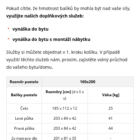
Pokud cítíte, že hmotnost balíků by mohla být nad vaše síly,
využijte našich doplňkových služeb:
vynáška do bytu
vynáška do bytu s montáží nábytku
Služby si můžete objednat v 1. kroku košíku. V případě
využití těchto služeb nám, prosím, zajistěte volný průchod
do vašeho bytu/domu.
Rozměr postele
160x200
Rozměry [cm]
(d x š x
Balíky postele
Váha [kg]
v)
Čelo
185 x 112 x 12
25
Levá půlka
203 x 84 x 42
41
Pravá půlka
203 x 84 x 42
44
2x matrace dle
201 x 81 x 35
-