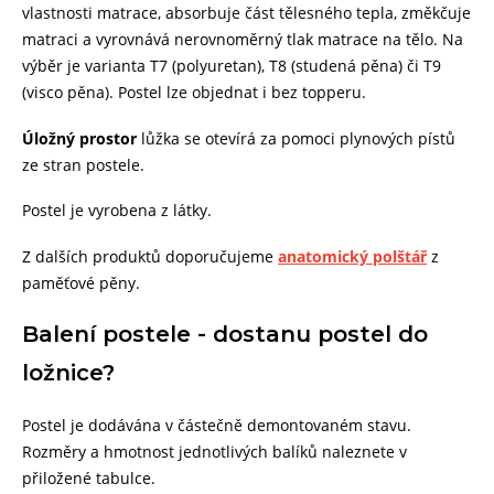
vlastnosti matrace, absorbuje část tělesného tepla, změkčuje
matraci a vyrovnává nerovnoměrný tlak matrace na tělo. Na
výběr je varianta T7 (polyuretan), T8 (studená pěna) či T9
(visco pěna). Postel lze objednat i bez topperu.
Úložný prostor
lůžka se otevírá za pomoci plynových pístů
ze stran postele.
Postel je vyrobena z látky.
Z dalších produktů doporučujeme
anatomický polštář
z
paměťové pěny.
Balení postele - dostanu postel do
ložnice?
Postel je dodávána v částečně demontovaném stavu.
Rozměry a hmotnost jednotlivých balíků naleznete v
přiložené tabulce.