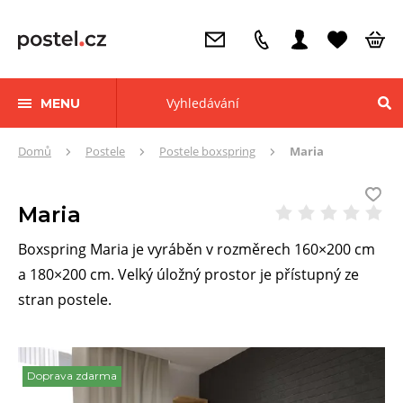
MENU
Zde
Domů
Postele
Postele boxspring
Maria
se
nacházíte:
Maria
Boxspring Maria je vyráběn v rozměrech 160×200 cm
a 180×200 cm. Velký úložný prostor je přístupný ze
stran postele.
Doprava zdarma