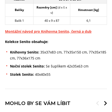
Rozměry [cm]
(d x š x
Balíky
Hmotnost [kg]
v)
Balík 1
40 x 9 x 87
6,1
Montážní návod pro Knihovna Senito, černá a dub
Kolekce Senito obsahuje:
Knihovny Senito:
35x37x83 cm, 77x35x150 cm, 77x35x185
cm, 77x36x175 cm
Noční stolek Senito:
Se šuplíkem 42x35x63 cm
Stolek Senito:
40x40x55
MOHLO BY SE VÁM LÍBIT