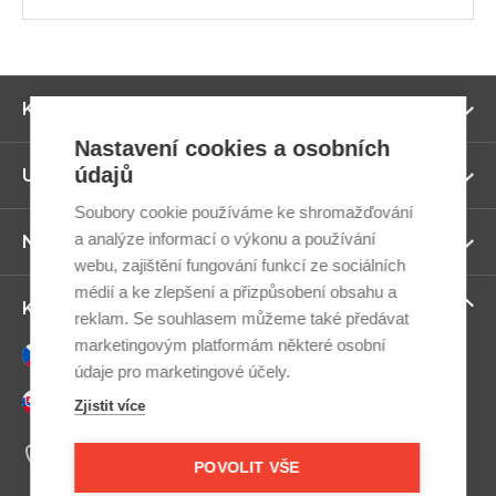
Zo
Kategorie
ví
Nastavení cookies a osobních
údajů
Zo
Užitečné odkazy
ví
Soubory cookie používáme ke shromažďování
a analýze informací o výkonu a používání
Zo
Newsletter
ví
webu, zajištění fungování funkcí ze sociálních
médií a ke zlepšení a přizpůsobení obsahu a
Zo
Kontaktujte nás
reklam. Se souhlasem můžeme také předávat
ví
marketingovým platformám některé osobní
Česky
údaje pro marketingové účely.
Slovensky
Zjistit více
+420 607 800 100
Po-Pá 9:00–17:00
POVOLIT VŠE