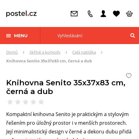
MENU
Zde
Domů
Skříně a komody
Celá nabídka
se
Knihovna Senito 35x37x83 cm, černá a dub
nacházíte:
Knihovna Senito 35x37x83 cm,
černá a dub
Kompaktní knihovna Senito je praktickým a stylovým
řešením pro úložný prostor i v menších prostorech.
Její minimalistický design v černé a dekoru dubu přidá