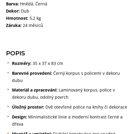
Barva:
Hnědá, Černá
Dekor:
Dub
Hmotnost:
5,2 kg
Záruka:
24 měsíců
POPIS
Rozměry:
35 x 37 x 83 cm
Barevné provedení:
Černý korpus s policemi v dekoru
dubu
Materiál a zpracování:
Laminovaný korpus, police v
dekoru dubu, odolný povrch
Úložný prostor:
Dvě otevřené police na knihy či dekorace
Design:
Minimalistické linie a moderní kontrast černé a
dřeva
Montáž a umístění:
Stabilní konstrukce pro snadné