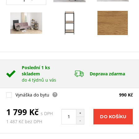
Poslední 1 ks
skladem
Doprava zdarma
do 4 týdnů u vás
Vynáška do bytu
990 Kč
1 799 Kč
s DPH
+
DO KOŠÍKU
-
1 487 Kč bez DPH