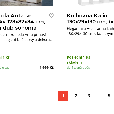
da Anta se
Knihovna Kalin
íky 123x82x34 cm,
130x29x130 cm, bí
 a dub sonoma
Elegantní a všestranná kni
130×29×130 cm s kubickým
derní komoda Anta přináší
je dokonalým doplňkem pro
ní spojení bílé barvy a dekoru
knih, dekorací nebo pracov
noma, které zútulní každý
ve vašem interiéru.
r. Díky svému univerzálnímu
se hodí jak do ložnic, tak
í 1 ks
Poslední 1 ks
cích pokojů či předsíní. Komoda
m
skladem
tyři prostorné šuplíky, které
4 999 Kč
ů u vás
do 4 týdnů u vás
kytnou dostatek místa pro
 oděvů, dokumentů či dalších
ů, jež potřebujete mít po ruce.
měry 123×82×34 cm ji činí
m kusem nábytku i do menších
 kde chcete efektivně využít
1
2
3
…
5
ntimetr. Kvalitní materiály a
 zpracování zajišťují, že
bude nejen estetickým, ale