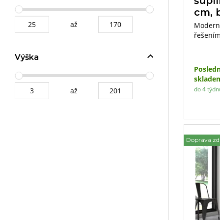
šupl
cm, b
až
Moderní
řešením 
praktic
s minim
Výška
o rozmě
Posledn
výška x
sklade
úložnéh
do 4 týdn
až
čistým 
snadno 
interiér
Doprava z