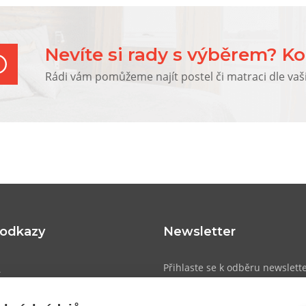
ickým doplňkem vašeho domova
há léta.
Nevíte si rady s výběrem? Ko
Rádi vám pomůžeme najít postel či matraci dle vaš
 odkazy
Newsletter
u
Přihlaste se k odběru newslett
přehled o novinkách, slevách a