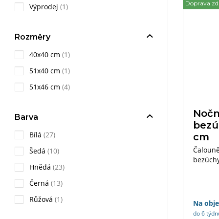
Doprava z
Výprodej
(1)
Rozměry
40x40 cm
(1)
51x40 cm
(1)
51x46 cm
(4)
Nočn
Barva
bezú
Bílá
(27)
cm
Čalouně
Šedá
(10)
bezúchy
Hnědá
(23)
zásuvek
Černá
(13)
Růžová
(1)
Na obj
do 6 týdn