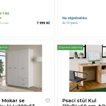
ickým úložným prostorem.
nejen závěsnou tyč a prostorné
ale také dva šuplíky ve spodní
í 1 ks
deální pro uložení drobnějších
m
Na objednávku
cadlo na dveřích opticky
7 999 Kč
ů u vás
do 10 týdnů
 místnost a přidává více světla
iéru. Skříň je vyrobena
ních materiálů, které zajišťují
bilitu a dlouhou životnost. Díky
m 121×200×54 cm se skvěle
darma
Doprava zdarma
 menších i větších prostor, kde
e dostatek místa pro uložení
í a doplňků.
ň Mokar se
Psací stůl Kul