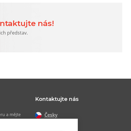
ntaktujte nás!
ich představ.
Kontaktujte nás
Česky
eru a mějte
 akcích
Slovensky