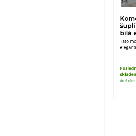
Komo
šupl
bílá
Tato mo
elegant
dubu so
interié
designu 
Posledn
i obýva
sklade
nabízí č
do 4 týdn
vám pos
uložení
předmět
Její roz
ideální
prostor,
každý ce
precizní
komoda 