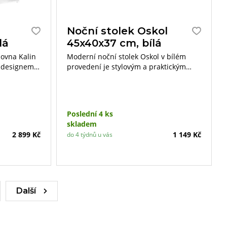
Noční stolek Oskol
lá
45x40x37 cm, bílá
hovna Kalin
Moderní noční stolek Oskol v bílém
 designem
provedení je stylovým a praktickým
 organizaci
doplňkem pro vaši ložnici. S rozměry
ních potřeb
45×40×37 cm nabízí dostatek úložného
prostoru pro všechny vaše potřeby.
Poslední 4 ks
skladem
2 899 Kč
1 149 Kč
do 4 týdnů u vás
Další