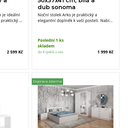
ý a
50x37x41 cm, bílá a
dub sonoma
 je ideální
Noční stolek Arko je praktický a
 praktický a
elegantní doplněk k vaší posteli. Nabízí
ojení bílé
dostatek úložného prostoru pro vaše
an dodává
noční potřeby a jeho bílo-dubový
design zaručuje, že se bude perfektně
Poslední 1 ks
kytuje
hodit k ostatnímu nábytku
skladem
ro vaše
z kolekce Arko.
2 599 Kč
1 999 Kč
do 4 týdnů u vás
jedná
lářské
Doprava zdarma