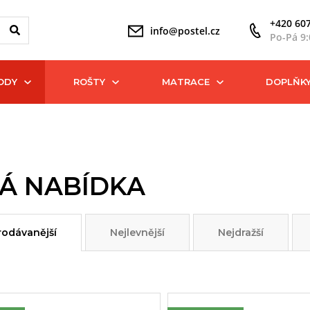
+420 607
info@postel.cz
Po-Pá 9:
ODY
ROŠTY
MATRACE
DOPLŇK
Á NABÍDKA
rodávanější
Nejlevnější
Nejdražší