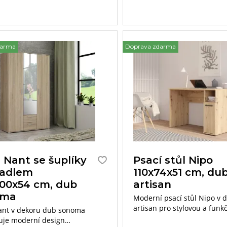
darma
Doprava zdarma
 Nant se šuplíky
Psací stůl Nipo
cadlem
110x74x51 cm, du
200x54 cm, dub
artisan
oma
Moderní psací stůl Nipo v 
artisan pro stylovou a funk
ant v dekoru dub sonoma
je moderní design