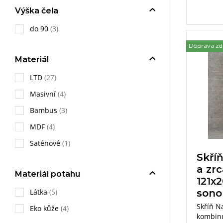
Výška čela
do 90
(3)
Doprava z
Materiál
LTD
(27)
Masivní
(4)
Bambus
(3)
MDF
(4)
Saténové
(1)
Skříň
a zr
Materiál potahu
121x
Látka
(5)
son
Skříň N
Eko kůže
(4)
kombinu