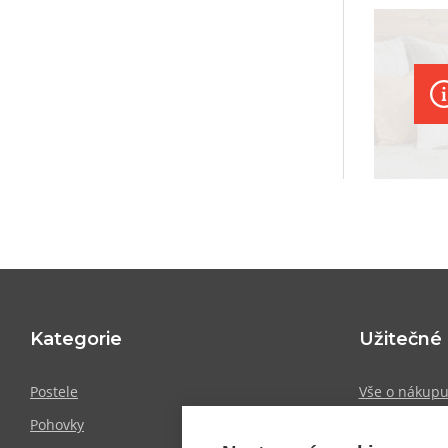
i prakt
na dlou
Kategorie
Užitečné
Postele
Vše o nákup
Pohovky
Showroomy