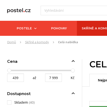
POSTELE
POHOVKY
SKŘÍNĚ A KOM
Zde
Domů
Skříně a komody
Celá nabídka
se
nacházíte:
CEL
Cena
až
Kč
Nejp
Dostupnost
Skladem
(40)