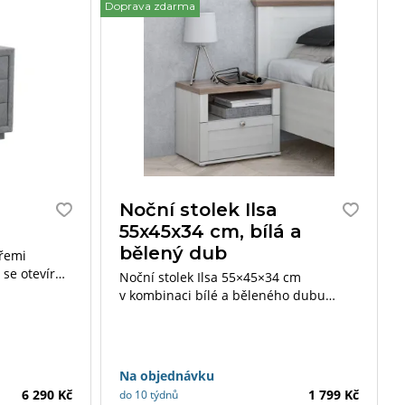
Doprava zdarma
Noční stolek Ilsa
55x45x34 cm, bílá a
bělený dub
třemi
se otevírají
Noční stolek Ilsa 55×45×34 cm
.
v kombinaci bílé a běleného dubu
nabízí praktické a elegantní úložné
řešení pro vaši ložnici. Jeho kompaktní
rozměry a moderní design se skvěle
hodí k ostatním kusům nábytku
Na objednávku
z kolekce Ilsa.
6 290 Kč
1 799 Kč
do 10 týdnů