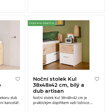
Doprava zdarma
Noční stolek Kul
b
38x48x42 cm, bílý a
dub artisan
dekoru dub
Noční stolek Kul 38×48×42 cm je
ční kancelář.
praktickým doplňkem vaší ložnice.
Tento stolek poskytuje dostatek