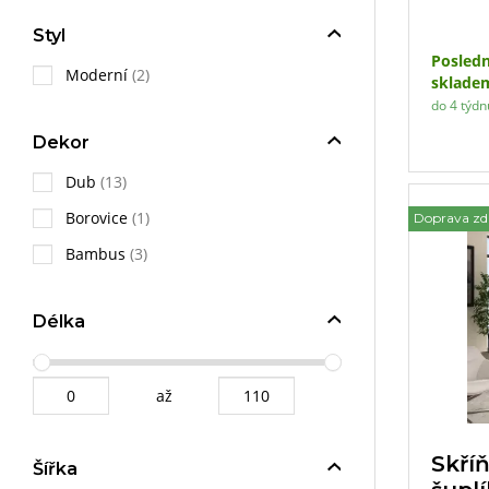
s prakt
Nabízí 
Styl
police, 
Posledn
části, i
Moderní
(2)
sklade
věcí. Zr
do 4 týdn
zvětšuje
do inter
Dekor
z kvalit
Dub
(13)
její sta
rozměrů
Borovice
(1)
Doprava z
hodí do
poskytn
Bambus
(3)
oblečen
Délka
až
Skří
Šířka