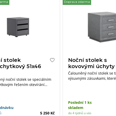
darma
Doprava zdarma
í stolek
Noční stolek s
chytkový 51x46
kovovými úchyty
Čalouněný noční stolek se 
výsuvnými zásuvkami, které 
ný noční stolek se speciálním
za pomoci kovových úchytů
tkovým řešením otevírání
.
Poslední 1 ks
ednávku
skladem
5 250 Kč
ů
do 4 týdnů u vás