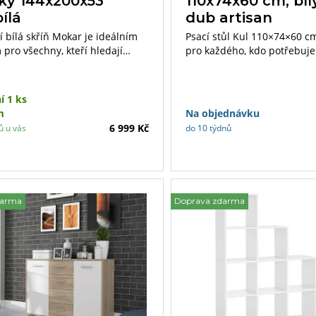
íky 144x200x53
110x74x60 cm, bíl
ílá
dub artisan
 bílá skříň Mokar je ideálním
Psací stůl Kul 110×74×60 cm
pro všechny, kteří hledají
pro každého, kdo potřebuje
ký úložný prostor
stylový pracovní prostor. Sp
alistickým designem. Tato skříň
barvy a dekoru dubu artis
rech 144 × 200 × 53 cm (šířka x
stolu moderní vzhled. Díky
í 1 ks
 hloubka) poskytuje dostatek
dostatečným rozměrům pos
m
Na objednávku
o prostoru a zároveň působí
tento stůl dostatek místa p
6 999 Kč
ů u vás
do 10 týdnů
a elegantním dojmem, který
pracovní potřeby, ať už se 
zapadne do jakéhokoliv
o počítač, knihy nebo kance
u.
potřeby.
darma
Doprava zdarma