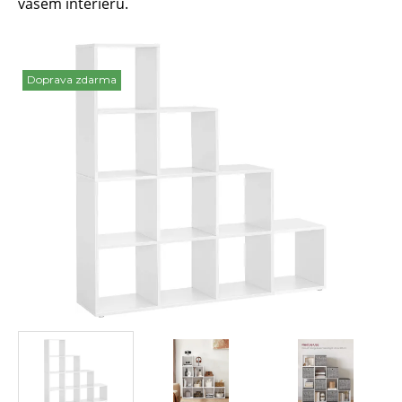
vašem interiéru.
Doprava zdarma