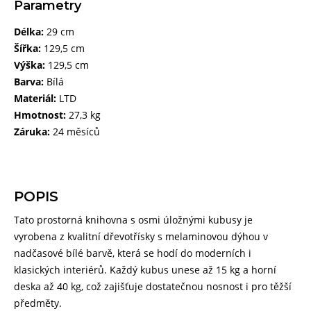
Parametry
Délka:
29 cm
Šířka:
129,5 cm
Výška:
129,5 cm
Barva:
Bílá
Materiál:
LTD
Hmotnost:
27,3 kg
Záruka:
24 měsíců
POPIS
Tato prostorná knihovna s osmi úložnými kubusy je
vyrobena z kvalitní dřevotřísky s melaminovou dýhou v
nadčasové bílé barvě, která se hodí do moderních i
klasických interiérů. Každý kubus unese až 15 kg a horní
deska až 40 kg, což zajišťuje dostatečnou nosnost i pro těžší
předměty.