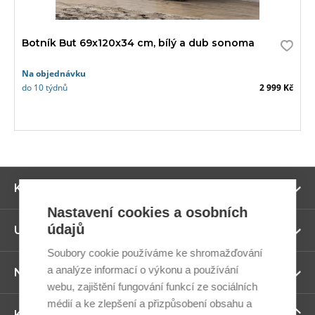
Botník But 69x120x34 cm, bílý a dub sonoma
Na objednávku
do 10 týdnů
2 999 Kč
Zo
Kategorie
ví
Nastavení cookies a osobních
údajů
Zo
Užitečné odkazy
ví
Soubory cookie používáme ke shromažďování
a analýze informací o výkonu a používání
Zo
Newsletter
ví
webu, zajištění fungování funkcí ze sociálních
médií a ke zlepšení a přizpůsobení obsahu a
Zo
Kontaktujte nás