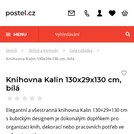
MENU
Zde
Domů
Skříně a komody
Celá nabídka
se
Knihovna Kalin 130x29x130 cm, bílá
nacházíte:
Knihovna Kalin 130x29x130 cm,
bílá
Elegantní a všestranná knihovna Kalin 130×29×130 cm
s kubickým designem je dokonalým doplňkem pro
organizaci knih, dekorací nebo pracovních potřeb ve