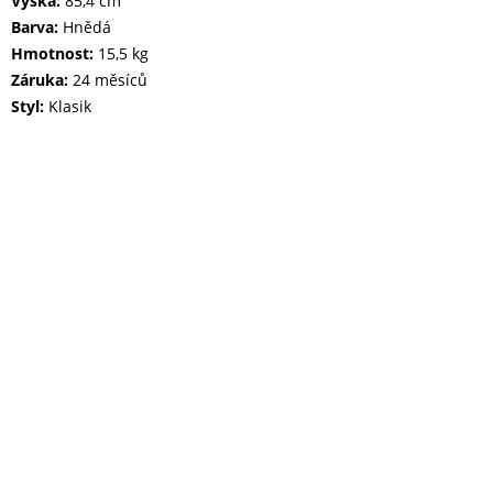
Výška:
85,4 cm
Barva:
Hnědá
Hmotnost:
15,5 kg
Záruka:
24 měsíců
Styl:
Klasik