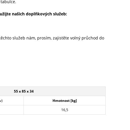
 tabulce.
užijte našich doplňkových služeb:
 těchto služeb nám, prosím, zajistěte volný průchod do
55 x 85 x 34
v)
Hmotnost [kg]
16,5