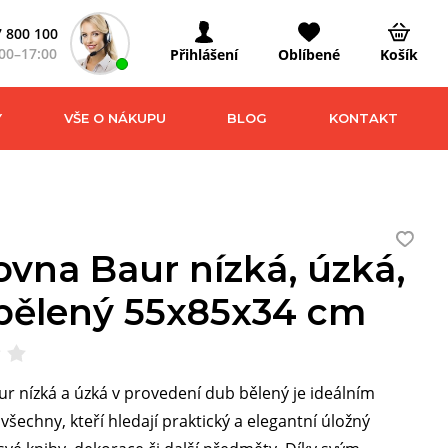
 800 100
00–17:00
Přihlášení
Oblíbené
Košík
Y
VŠE O NÁKUPU
BLOG
KONTAKT
ovna Baur nízká, úzká,
bělený 55x85x34 cm
r nízká a úzká v provedení dub bělený je ideálním
všechny, kteří hledají praktický a elegantní úložný