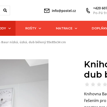
+420 607
info@postel.cz
Po-Pá 9:
ODY
ROŠTY
MATRACE
DOPLŇK
 Baur nízká, úzká, dub bělený 55x85x34 cm
Knih
dub 
Knihovna Bau
řešením pro 