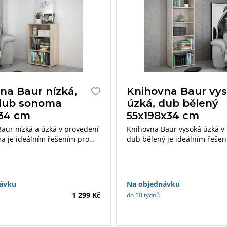
na Baur nízká,
Knihovna Baur vys
dub sonoma
úzká, dub bělený
34 cm
55x198x34 cm
aur nízká a úzká v provedení
Knihovna Baur vysoká úzká v
 je ideálním řešením pro
dub bělený je ideálním řeše
eří hledají praktický a
všechny, kteří hledají praktick
ložný prostor pro své knihy,
elegantní úložný prostor pro 
i další předměty. Díky svým
dekorace či další předměty. 
m rozměrům 55×85×34 cm se
rozměrům 55×198×34 cm pos
ávku
Na objednávku
menších místností, kde
dostatek prostoru.
1 299 Kč
do 10 týdnů
využije dostupný prostor.