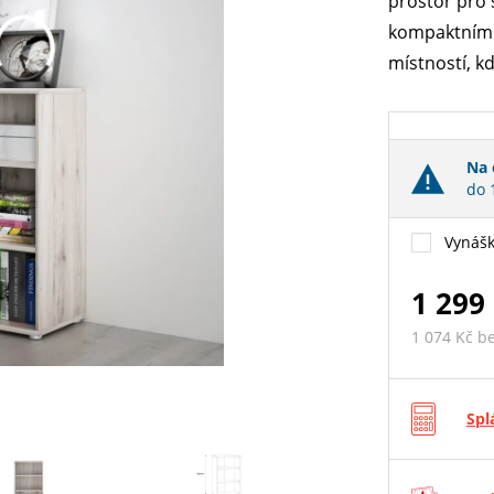
prostor pro 
kompaktním 
místností, k
Na 
do 
Vynášk
1 299
1 074 Kč b
Spl