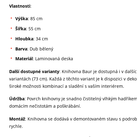
Vlastnosti
:
Výška
: 85 cm
Šířka
: 55 cm
Hloubka
: 34 cm
Barva
: Dub bělený
Materiál
: Laminovaná deska
Další dostupné varianty
: Knihovna Baur je dostupná i v další
variantách (73 cm). Každá z těchto variant je k dispozici v d
široké možnosti kombinací a sladění s vaším interiérem.
Údržba
: Povrch knihovny je snadno čistitelný vlhkým hadříke
domácím nečistotám a poškrábání.
Montáž
: Knihovna se dodává v demontovaném stavu s podrob
rychle.