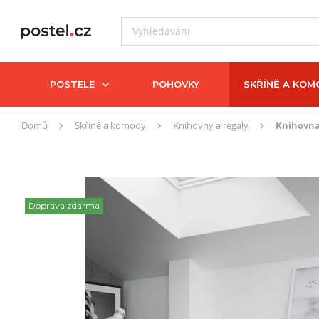
POSTELE
POHOVKY
SKŘÍNĚ A KOM
Zde
Domů
Skříně a komody
Knihovny a regály
Knihovna
se
nacházíte:
Doprava zdarma