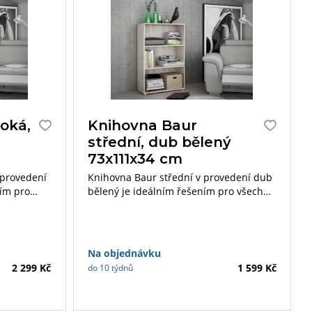
oká,
Knihovna Baur
střední, dub bělený
73x111x34 cm
 provedení
Knihovna Baur střední v provedení dub
ním pro
bělený je ideálním řešením pro všechny,
ý a
kteří hledají praktický a elegantní úložný
své knihy,
prostor pro své knihy, dekorace či další
Díky svým
předměty. Díky svým kompaktním
kytne
rozměrům 73×111×34 cm se hodí i do
Na objednávku
menších místností, kde efektivně využije
2 299 Kč
1 599 Kč
do 10 týdnů
dostupný prostor.