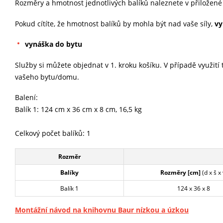
Rozměry a hmotnost jednotlivých balíků naleznete v přiložené
Pokud cítíte, že hmotnost balíků by mohla být nad vaše síly,
vy
vynáška do bytu
Služby si můžete objednat v 1. kroku košíku. V případě využití
vašeho bytu/domu.
Balení:
Balík 1: 124 cm x 36 cm x 8 cm, 16,5 kg
Celkový počet balíků: 1
Rozměr
Balíky
Rozměry [cm]
(d x š x 
Balík 1
124 x 36 x 8
Montážní návod na knihovnu Baur nízkou a úzkou