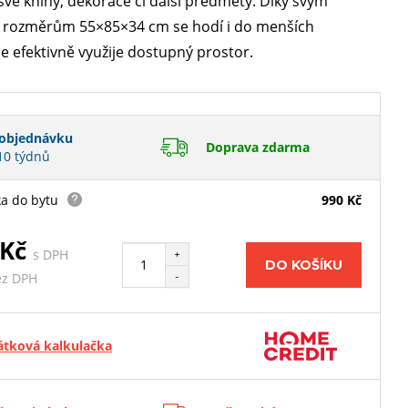
své knihy, dekorace či další předměty. Díky svým
rozměrům 55×85×34 cm se hodí i do menších
de efektivně využije dostupný prostor.
objednávku
Doprava zdarma
10 týdnů
a do bytu
990 Kč
 Kč
s DPH
+
DO KOŠÍKU
-
ez DPH
átková kalkulačka