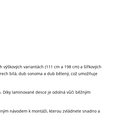
ch výškových variantách (111 cm a 198 cm) a šířkových
ekorech bílá, dub sonoma a dub bělený, což umožňuje
m. Díky laminované desce je odolná vůči běžným
ným návodem k montáži, kterou zvládnete snadno a