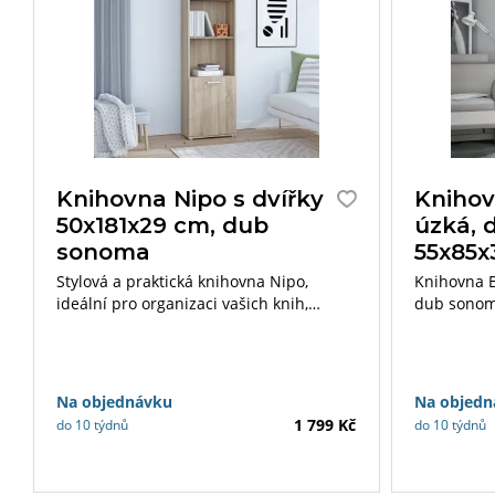
Knihovna Nipo s dvířky
Knihov
50x181x29 cm, dub
úzká, 
sonoma
55x85x
Stylová a praktická knihovna Nipo,
Knihovna B
ideální pro organizaci vašich knih,
dub sonoma
dostupná v dekorech dub sonoma a
všechny, kt
dub artisan.
elegantní ú
dekorace č
kompaktní
Na objednávku
Na objedn
hodí i do 
1 799 Kč
do 10 týdnů
do 10 týdnů
efektivně 