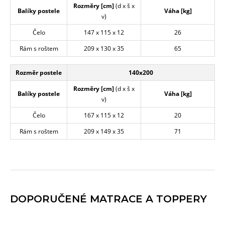
Rozměry [cm]
(d x š x
Balíky postele
Váha [kg]
v)
Čelo
147 x 115 x 12
26
Rám s roštem
209 x 130 x 35
65
Rozměr postele
140x200
Rozměry [cm]
(d x š x
Balíky postele
Váha [kg]
v)
Čelo
167 x 115 x 12
20
Rám s roštem
209 x 149 x 35
71
DOPORUČENÉ MATRACE A TOPPERY