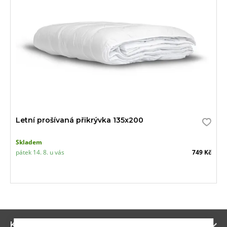
Letní prošívaná přikrývka 135x200
Skladem
pátek 14. 8. u vás
749 Kč
Zo
Kategorie