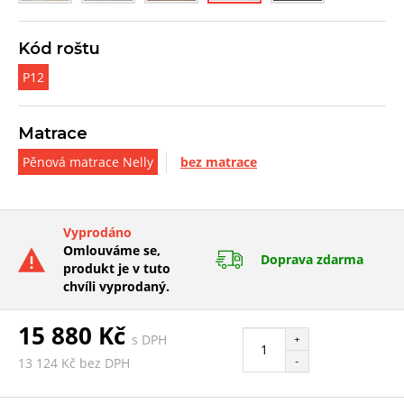
Kód roštu
P12
Matrace
Pěnová matrace Nelly
bez matrace
Vyprodáno
Omlouváme se,
Doprava zdarma
produkt je v tuto
chvíli vyprodaný.
15 880 Kč
s DPH
+
-
13 124 Kč bez DPH