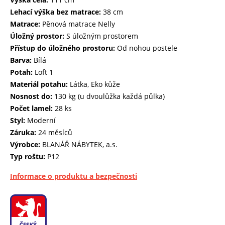
Lehací výška bez matrace:
38 cm
Matrace:
Pěnová matrace Nelly
Úložný prostor:
S úložným prostorem
Přístup do úložného prostoru:
Od nohou postele
Barva:
Bílá
Potah:
Loft 1
Materiál potahu:
Látka, Eko kůže
Nosnost do:
130 kg (u dvoulůžka každá půlka)
Počet lamel:
28 ks
Styl:
Moderní
Záruka:
24 měsíců
Výrobce:
BLANÁŘ NÁBYTEK, a.s.
Typ roštu:
P12
Informace o produktu a bezpečnosti