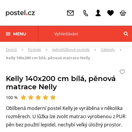
MENU
Zde
Domů
Postele
Jednolůžkové postele
Válendy
se
Kelly 140x200 cm bílá, pěnová matrace Nelly
nacházíte:
Kelly 140x200 cm bílá, pěnová
matrace Nelly
100 %
Hodnocení
Oblíbená moderní postel Kelly je vyráběna v několika
rozměrech. U lůžka lze zvolit matraci vyrobenou z PUR
pěn bez použití lepidel, nechybí velký úložný prostor.