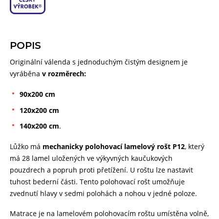
POPIS
Originální válenda s jednoduchým čistým designem je
vyráběna
v rozměrech:
90x200 cm
120x200 cm
140x200 cm
.
Lůžko má
mechanicky polohovací lamelový rošt P12
, který
má 28 lamel uložených ve výkyvných kaučukových
pouzdrech a popruh proti přetížení. U roštu lze nastavit
tuhost bederní části. Tento polohovací rošt umožňuje
zvednutí hlavy v sedmi polohách a nohou v jedné poloze.
Matrace je na lamelovém polohovacím roštu umístěna volně,