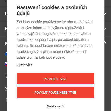
ví
Nastavení cookies a osobních
údajů
Zo
Užitečné odkazy
ví
Soubory cookie používáme ke shromažďování
a analýze informací o výkonu a používání
Zo
Newsletter
ví
webu, zajištění fungování funkcí ze sociálních
médií a ke zlepšení a přizpůsobení obsahu a
Zo
Kontaktujte nás
reklam. Se souhlasem můžeme také předávat
ví
marketingovým platformám některé osobní
Česky
údaje pro marketingové účely.
Slovensky
Zjistit více
+420 607 800 100
Po-Pá 9:00–17:00
POVOLIT VŠE
info@postel.cz
POVOLIT POUZE NEZBYTNÉ
Facebook
Nastavení