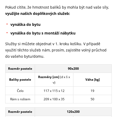
Pokud cítíte, že hmotnost balíků by mohla být nad vaše síly,
využijte našich doplňkových služeb:
vynáška do bytu
vynáška do bytu s montáží nábytku
Služby si můžete objednat v 1. kroku košíku. V případě
využití těchto služeb nám, prosím, zajistěte volný průchod
do vašeho bytu/domu.
Rozměr postele
90x200
Rozměry [cm]
(d x š x
Balíky postele
Váha [kg]
v)
Čelo
117 x 115 x 12
19
Rám s roštem
209 x 100 x 35
50
Rozměr postele
120x200