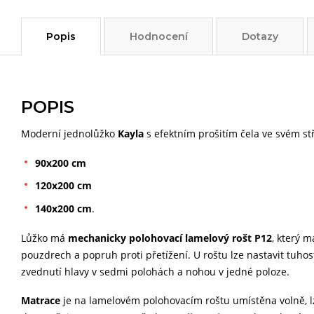
Popis
Hodnocení
Dotazy
POPIS
Moderní jednolůžko
Kayla
s efektním prošitím čela ve svém s
90x200 cm
120x200 cm
140x200 cm
.
Lůžko má
mechanicky polohovací lamelový rošt P12
, který 
pouzdrech a popruh proti přetížení. U roštu lze nastavit tuho
zvednutí hlavy v sedmi polohách a nohou v jedné poloze.
Matrace
je na lamelovém polohovacím roštu umístěna volně, lze 