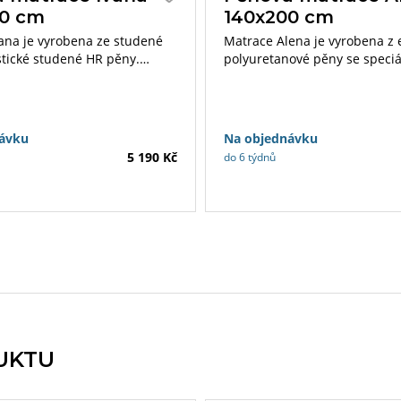
00 cm
140x200 cm
ana je vyrobena ze studené
Matrace Alena je vyrobena z e
stické studené HR pěny.
polyuretanové pěny se speci
 se speciálně
strukturovaným povrchem jád
vaným povrchem garantuje
matrace je 14 cm. Nosnost do
přizpůsobení se tělu. Výška
 16 cm. Nosnost do 130 kg.
ávku
Na objednávku
5 190 Kč
do 6 týdnů
UKTU