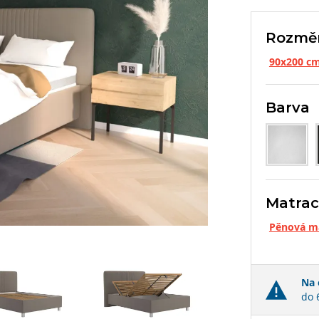
Rozmě
90x200 c
Barva
Matra
Pěnová ma
Na 
do 