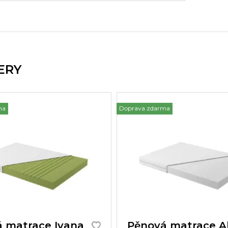
ERY
ma
Doprava zdarma
 matrace Ivana
Pěnová matrace A