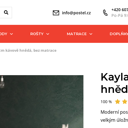
+420 607
info@postel.cz
Po-Pá 9:
ODY
ROŠTY
MATRACE
DOPLŇK
 cm kávově hnědá, bez matrace
Kayl
hněd
100 %
Hodnocení
Moderní post
velkým úlož