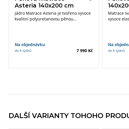
Asteria 140x200 cm
140x2
Jádro Matrace Asteria je tvořeno vysoce
Matrace Iv
kvalitní polyuretanovou pěnou
vysoce ela
prořezanou do sedmi anatomických
Konstrukce
zón. Výška matrace v potahu je 22 cm.
strukturo
Nosnost do 130 kg.
vynikající 
matrace je
Na objednávku
Na objedn
7 990 Kč
do 6 týdnů
do 6 týdnů
DALŠÍ VARIANTY TOHOHO PROD