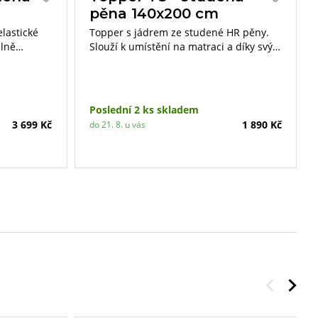
pěna 140x200 cm
lastické
Topper s jádrem ze studené HR pěny.
álně
Slouží k umístění na matraci a díky svým
ra. Výška
vlastnostem podporuje ortopedické
 105 kg.
vlastnosti matrace a její životnost.
Poslední 2 ks skladem
3 699 Kč
1 890 Kč
do 21. 8. u vás