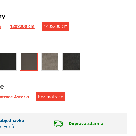
ry
m
120x200 cm
140x200 cm
ce
trace Asteria
bez matrace
objednávku
Doprava zdarma
6 týdnů