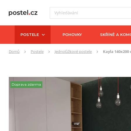
POSTELE
POHOVKY
SKŘÍNĚ A KOM
Zde
Domů
Postele
Jednolůžkové postele
Kayla 140x200
se
nacházíte:
Doprava zdarma