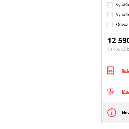
Vynášk
Vynášk
Odvoz 
12 59
10 405 Kč 
Spl
Mož
Nev