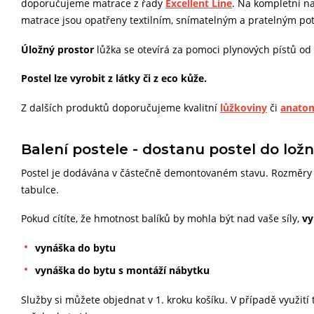
doporučujeme matrace z řady
Excellent Line
. Na kompletní n
matrace jsou opatřeny textilním, snímatelným a pratelným pot
Úložný prostor
lůžka se otevírá za pomoci plynových pístů od
Postel lze vyrobit z látky či z eco kůže.
Z dalších produktů doporučujeme kvalitní
lůžkoviny
či
anatom
Balení postele - dostanu postel do ložn
Postel je dodávána v částečně demontovaném stavu. Rozměry a
tabulce.
Pokud cítíte, že hmotnost balíků by mohla být nad vaše síly,
vy
vynáška do bytu
vynáška do bytu s montáží nábytku
Služby si můžete objednat v 1. kroku košíku. V případě využití