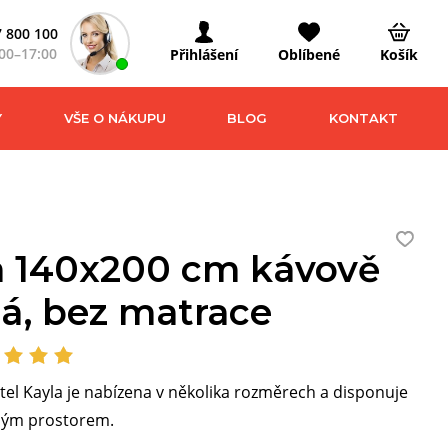
 800 100
00–17:00
Přihlášení
Oblíbené
Košík
Y
VŠE O NÁKUPU
BLOG
KONTAKT
a 140x200 cm kávově
á, bez matrace
el Kayla je nabízena v několika rozměrech a disponuje
ným prostorem.