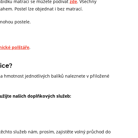
abídku matrací se můžete podívat
zde
. Všechny
ahem. Postel lze objednat i bez matrací.
 nohou postele.
ické polštáře
.
ice?
 hmotnost jednotlivých balíků naleznete v přiložené
užijte našich doplňkových služeb:
 těchto služeb nám, prosím, zajistěte volný průchod do