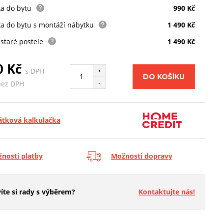
a do bytu
990 Kč
a do bytu s montáží nábytku
1 490 Kč
staré postele
1 490 Kč
0 Kč
s DPH
+
DO KOŠÍKU
-
bez DPH
átková kalkulačka
nosti platby
Možnosti dopravy
íte si rady s výběrem?
Kontaktujte nás!