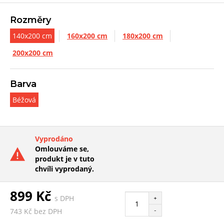
Rozměry
140x200 cm
160x200 cm
180x200 cm
200x200 cm
Barva
Béžová
Vyprodáno
Omlouváme se,
produkt je v tuto
chvíli vyprodaný.
899 Kč
s DPH
+
-
743 Kč bez DPH