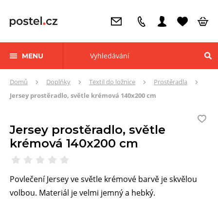
MENU
Zde
Domů
Doplňky
Textil do ložnice
Prostěradla
se
Jersey prostěradlo, světle krémová 140x200 cm
nacházíte:
Jersey prostěradlo, světle
krémová 140x200 cm
Povlečení Jersey ve světle krémové barvě je skvělou
volbou. Materiál je velmi jemný a hebký.