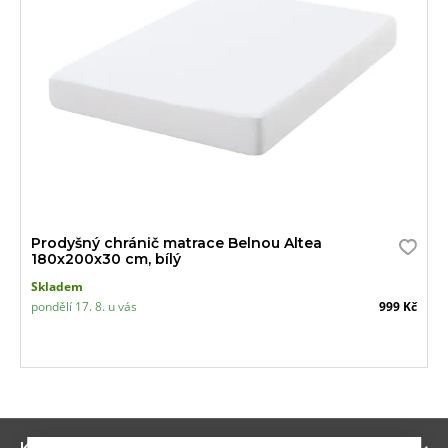
Prodyšný chránič matrace Belnou Altea
180x200x30 cm, bílý
Skladem
pondělí 17. 8. u vás
999 Kč
Zo