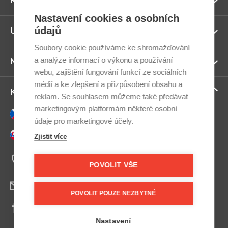
Kategorie
ví
Nastavení cookies a osobních
údajů
Zo
Užitečné odkazy
ví
Soubory cookie používáme ke shromažďování
a analýze informací o výkonu a používání
Zo
Newsletter
ví
webu, zajištění fungování funkcí ze sociálních
médií a ke zlepšení a přizpůsobení obsahu a
Zo
Kontaktujte nás
reklam. Se souhlasem můžeme také předávat
ví
marketingovým platformám některé osobní
Česky
údaje pro marketingové účely.
Slovensky
Zjistit více
+420 607 800 100
Po-Pá 9:00–17:00
POVOLIT VŠE
info@postel.cz
POVOLIT POUZE NEZBYTNÉ
Facebook
Nastavení