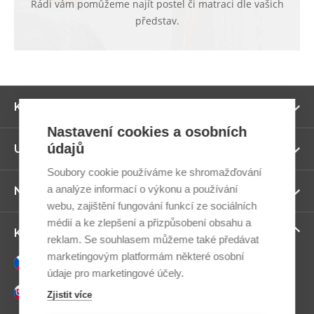
Rádi vám pomůžeme najít postel či matraci dle vašich
představ.
Zo
Kategorie
ví
Nastavení cookies a osobních
údajů
Zo
Užitečné odkazy
ví
Soubory cookie používáme ke shromažďování
a analýze informací o výkonu a používání
Zo
Newsletter
ví
webu, zajištění fungování funkcí ze sociálních
médií a ke zlepšení a přizpůsobení obsahu a
Zo
Kontaktujte nás
reklam. Se souhlasem můžeme také předávat
ví
marketingovým platformám některé osobní
Česky
údaje pro marketingové účely.
Slovensky
Zjistit více