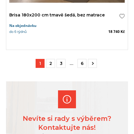
Brisa 180x200 cm tmavě šedá, bez matrace
Na objednávku
do 6 týdnů
18 740 Kč
1
2
3
…
6
Nevíte si rady s výběrem?
Kontaktujte nás!