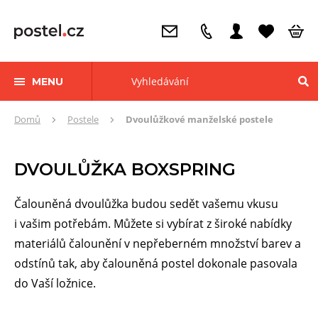
MENU
Zde
Domů
Postele
Dvoulůžkové manželské postele
se
nacházíte:
DVOULŮŽKA BOXSPRING
Čalouněná dvoulůžka budou sedět vašemu vkusu
i vašim potřebám. Můžete si vybírat z široké nabídky
materiálů čalounění v nepřeberném množství barev a
odstínů tak, aby čalouněná postel dokonale pasovala
do Vaší ložnice.