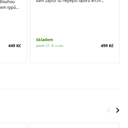
vám zajistí tu nejlepší oporu krční
 dlouhou
páteře.
 všem typům
Skladem
449 Kč
499 Kč
pátek 21. 8. u vás