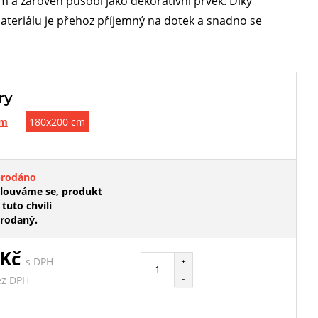
 a zároveň působí jako dekorativní prvek. Díky
ateriálu je přehoz příjemný na dotek a snadno se
ry
cm
180x200 cm
prodáno
ouváme se, produkt
 tuto chvíli
rodaný.
 Kč
s DPH
+
-
ez DPH