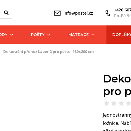
+420 607
info@postel.cz
Po-Pá 9:
ODY
ROŠTY
MATRACE
DOPLŇK
Dekorační přehoz Laber 2 pro postel 180x200 cm
Deko
pro 
Jednostranný
ložnice. Nabí