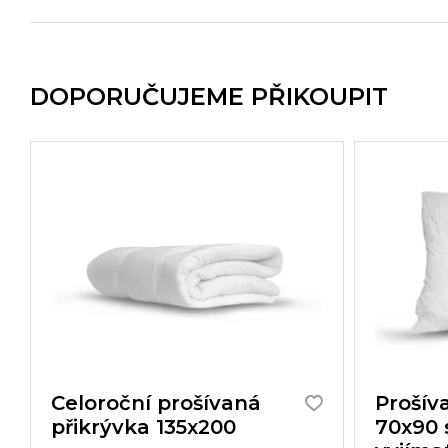
DOPORUČUJEME PŘIKOUPIT
Celoroční prošívaná
Prošív
přikrývka 135x200
70x90 