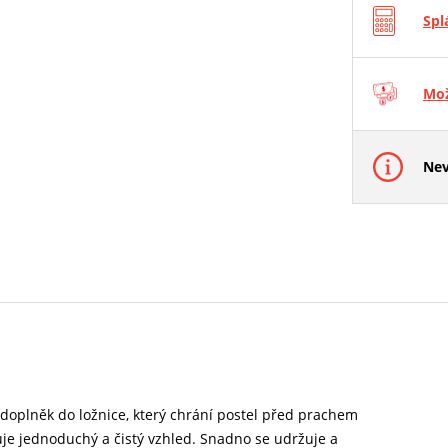
Spl
Mož
Nev
ý doplněk do ložnice, který chrání postel před prachem
uje jednoduchý a čistý vzhled. Snadno se udržuje a