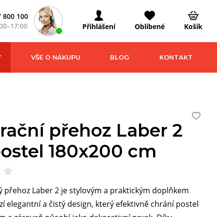
 800 100
00–17:00
Přihlášení
Oblíbené
Košík
Y
VŠE O NÁKUPU
BLOG
KONTAKT
rační přehoz Laber 2
postel 180x200 cm
 přehoz Laber 2 je stylovým a praktickým doplňkem
zí elegantní a čistý design, který efektivně chrání postel