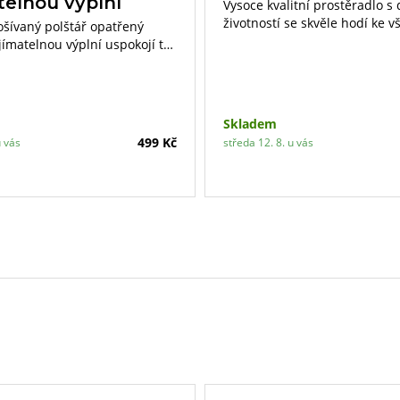
telnou výplní
Vysoce kvalitní prostěradlo s
životností se skvěle hodí ke
rošívaný polštář opatřený
povlečení.
jímatelnou výplní uspokojí ty
ároky. Díky vyjímatelnému
ané textilie si můžete výplň
bovolně doplňovat či ubírat.
Skladem
499 Kč
u vás
středa 12. 8. u vás