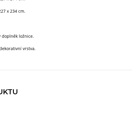
227 x 234 cm.
ý doplněk ložnice.
ekorativní vrstva.
UKTU