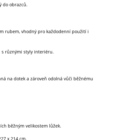
ý do obrazců.
ým rubem, vhodný pro každodenní použití i
s různými styly interiéru.
íjemná na dotek a zároveň odolná vůči běžnému
ích běžným velikostem lůžek.
227 x 214 cm.