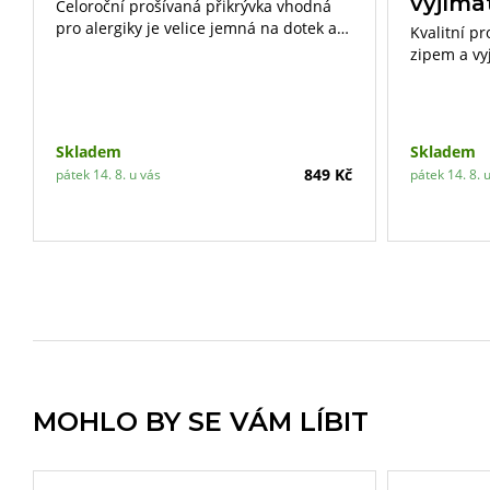
vyjíma
Celoroční prošívaná přikrývka vhodná
pro alergiky je velice jemná na dotek a
Kvalitní p
výborně reguluje teplotu lidského těla.
zipem a vy
nejvyšší n
vaku z netk
polštáře li
Skladem
Skladem
849 Kč
pátek 14. 8. u vás
pátek 14. 8. 
MOHLO BY SE VÁM LÍBIT