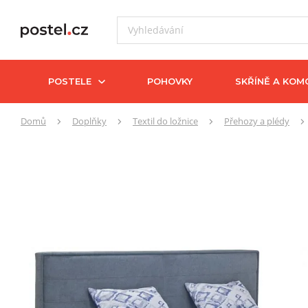
POSTELE
POHOVKY
SKŘÍNĚ A KOM
Zde
Domů
Doplňky
Textil do ložnice
Přehozy a plédy
se
nacházíte: