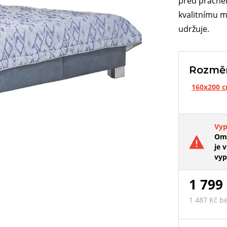
před prachem
kvalitnímu m
udržuje.
Rozmě
160x200 
Vy
Oml
je v
vyp
1 799
1 487 Kč b