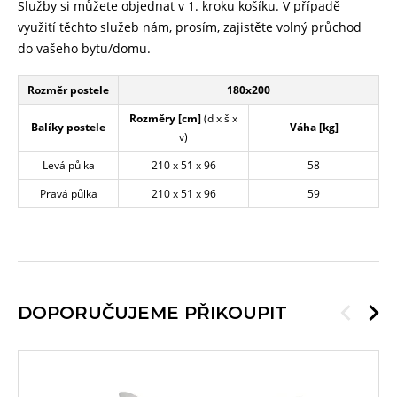
Služby si můžete objednat v 1. kroku košíku. V případě
využití těchto služeb nám, prosím, zajistěte volný průchod
do vašeho bytu/domu.
Rozměr postele
180x200
Rozměry [cm]
(d x š x
Balíky postele
Váha [kg]
v)
Levá půlka
210 x 51 x 96
58
Pravá půlka
210 x 51 x 96
59
DOPORUČUJEME PŘIKOUPIT