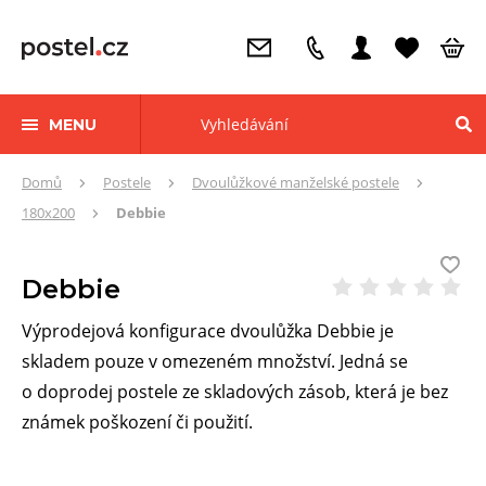
MENU
Zde
Domů
Postele
Dvoulůžkové manželské postele
se
180x200
Debbie
nacházíte:
Debbie
Výprodejová konfigurace dvoulůžka Debbie je
skladem pouze v omezeném množství. Jedná se
o doprodej postele ze skladových zásob, která je bez
známek poškození či použití.