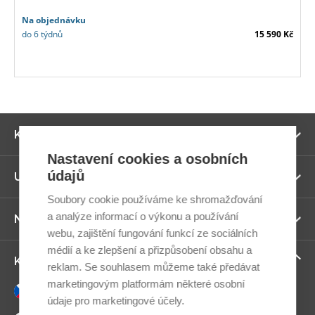
Na objednávku
do 6 týdnů
15 590 Kč
Zo
Kategorie
ví
Nastavení cookies a osobních
údajů
Zo
Užitečné odkazy
ví
Soubory cookie používáme ke shromažďování
a analýze informací o výkonu a používání
Zo
Newsletter
ví
webu, zajištění fungování funkcí ze sociálních
médií a ke zlepšení a přizpůsobení obsahu a
Zo
Kontaktujte nás
reklam. Se souhlasem můžeme také předávat
ví
marketingovým platformám některé osobní
Česky
údaje pro marketingové účely.