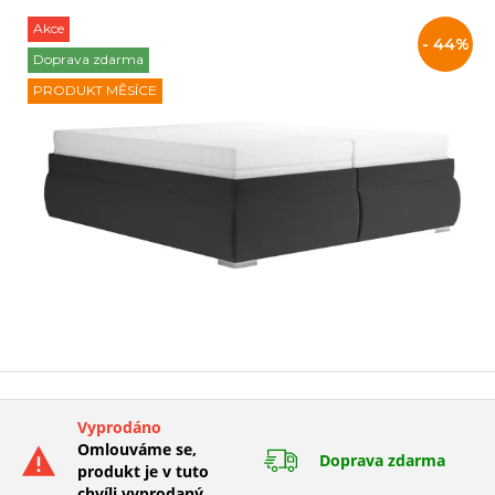
Akce
Slevy
- 44%
Doprava zdarma
PRODUKT MĚSÍCE
a
akce
Vyprodáno
Omlouváme se,
Doprava zdarma
produkt je v tuto
chvíli vyprodaný.