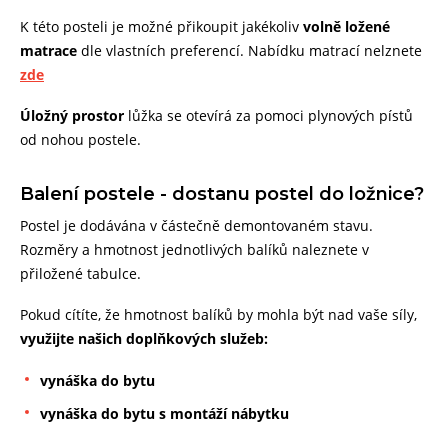
K této posteli je možné přikoupit jakékoliv
volně ložené
matrace
dle vlastních preferencí. Nabídku matrací nelznete
zde
Úložný prostor
lůžka se otevírá za pomoci plynových pístů
od nohou postele.
Balení postele - dostanu postel do ložnice?
Postel je dodávána v částečně demontovaném stavu.
Rozměry a hmotnost jednotlivých balíků naleznete v
přiložené tabulce.
Pokud cítíte, že hmotnost balíků by mohla být nad vaše síly,
využijte našich doplňkových služeb:
vynáška do bytu
vynáška do bytu s montáží nábytku