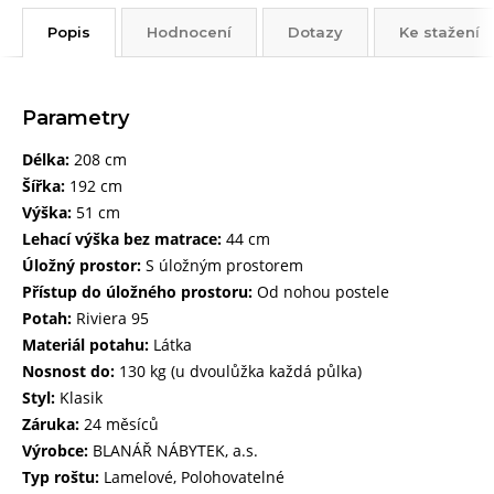
Popis
Hodnocení
Dotazy
Ke stažení
Parametry
Délka:
208 cm
Šířka:
192 cm
Výška:
51 cm
Lehací výška bez matrace:
44 cm
Úložný prostor:
S úložným prostorem
Přístup do úložného prostoru:
Od nohou postele
Potah:
Riviera 95
Materiál potahu:
Látka
Nosnost do:
130 kg (u dvoulůžka každá půlka)
Styl:
Klasik
Záruka:
24 měsíců
Výrobce:
BLANÁŘ NÁBYTEK, a.s.
Typ roštu:
Lamelové, Polohovatelné