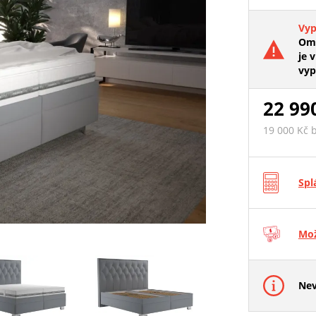
Vy
Oml
je v
vyp
22 99
19 000 Kč 
Spl
Mož
Nev