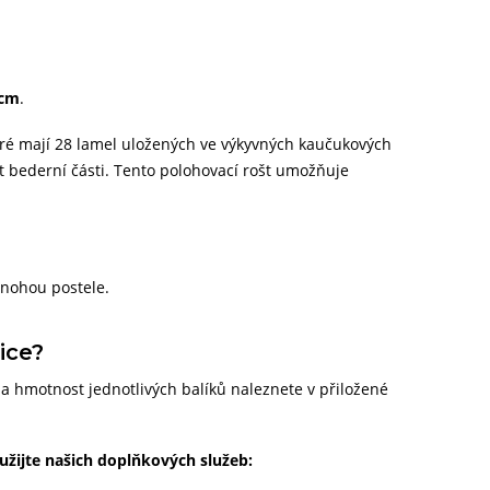
 cm
.
eré mají 28 lamel uložených ve výkyvných kaučukových
st bederní části. Tento polohovací rošt umožňuje
 nohou postele.
ice?
 hmotnost jednotlivých balíků naleznete v přiložené
užijte našich doplňkových služeb: