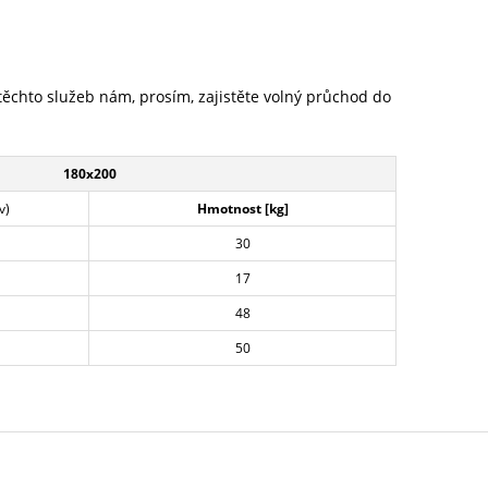
 těchto služeb nám, prosím, zajistěte volný průchod do
180x200
v)
Hmotnost [kg]
30
17
48
50