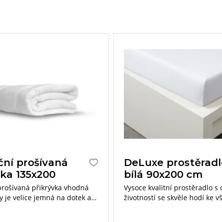
ční prošívaná
DeLuxe prostěradl
vka 135x200
bílá 90x200 cm
prošívaná přikrývka vhodná
Vysoce kvalitní prostěradlo s
y je velice jemná na dotek a
životností se skvěle hodí ke
uluje teplotu lidského těla.
povlečení.