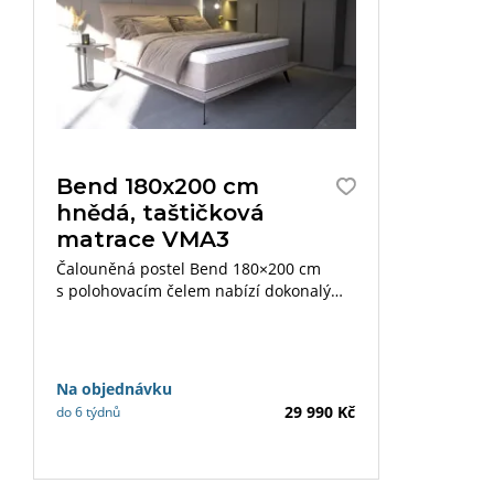
Bend 180x200 cm
hnědá, taštičková
matrace VMA3
Čalouněná postel Bend 180×200 cm
s polohovacím čelem nabízí dokonalý
komfort a moderní design pro vaši
ložnici. Luxusní matrace a praktické
vysoké nožičky zajišťují kvalitní spánek a
snadnou údržbu. Oceněná titulem
Na objednávku
Nábytek roku 2025 se stane elegantním
29 990 Kč
do 6 týdnů
a funkčním prvkem každého interiéru.