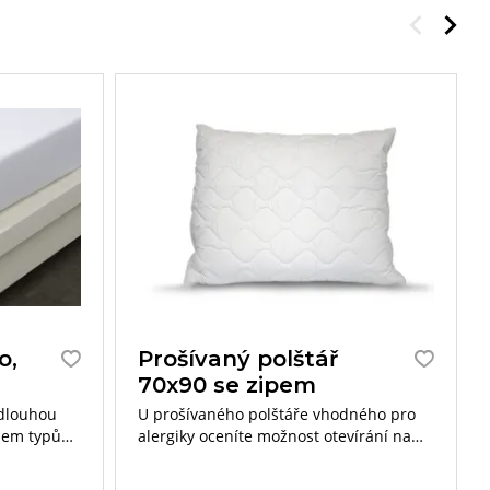
o,
Prošívaný polštář
70x90 se zipem
 dlouhou
U prošívaného polštáře vhodného pro
 všem typům
alergiky oceníte možnost otevírání na
zip, díky čemuž můžete doplňovat či
ubírat výplň dle vašich preferencí.