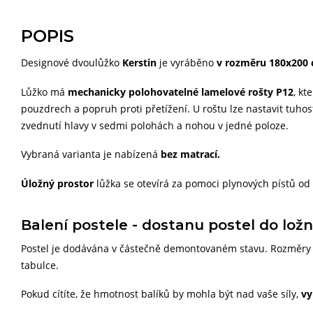
POPIS
Designové dvoulůžko
Kerstin
je vyráběno
v rozměru
180x200
Lůžko má
mechanicky polohovatelné lamelové rošty P12
, kt
pouzdrech a popruh proti přetížení. U roštu lze nastavit tuho
zvednutí hlavy v sedmi polohách a nohou v jedné poloze.
Vybraná varianta je nabízená
bez matrací.
Úložný prostor
lůžka se otevírá za pomoci plynových pístů od
Balení postele - dostanu postel do ložn
Postel je dodávána v částečně demontovaném stavu. Rozměry a
tabulce.
Pokud cítíte, že hmotnost balíků by mohla být nad vaše síly,
vy