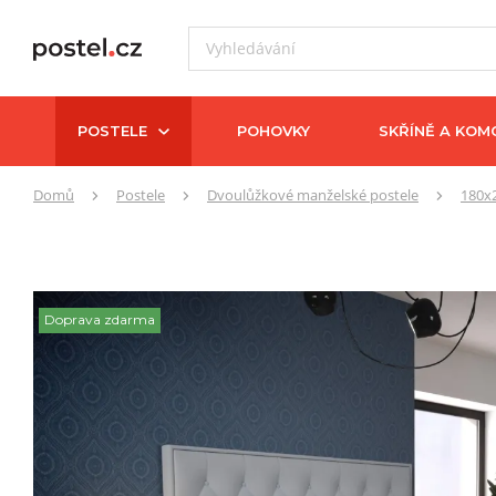
POSTELE
POHOVKY
SKŘÍNĚ A KOM
Zde
Domů
Postele
Dvoulůžkové manželské postele
180x
se
nacházíte:
Doprava zdarma