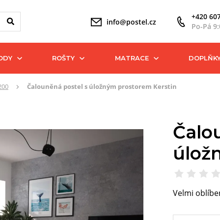
+420 607
info@postel.cz
Po-Pá 9:
ODY
ROŠTY
MATRACE
DOPLŇK
200
Čalouněná postel s úložným prostorem Kerstin
Čalo
úlož
Velmi oblíbe