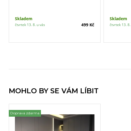
vaku z netkané textilie si můžete výplň
polštáře libovolně doplňovat či ubírat.
Skladem
Skladem
499 Kč
čtvrtek 13. 8. u vás
čtvrtek 13. 8.
MOHLO BY SE VÁM LÍBIT
Doprava zdarma