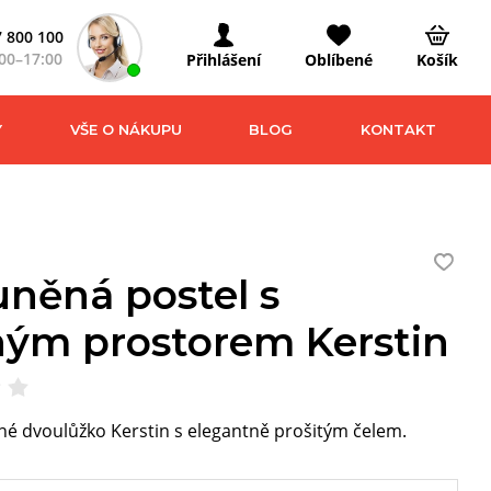
 800 100
00–17:00
Přihlášení
Oblíbené
Košík
Y
VŠE O NÁKUPU
BLOG
KONTAKT
uněná postel s
ným prostorem Kerstin
né dvoulůžko Kerstin s elegantně prošitým čelem.