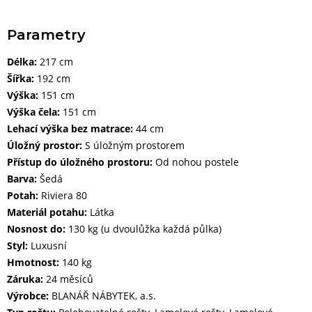
Parametry
Délka:
217 cm
Šířka:
192 cm
Výška:
151 cm
Výška čela:
151 cm
Lehací výška bez matrace:
44 cm
Úložný prostor:
S úložným prostorem
Přístup do úložného prostoru:
Od nohou postele
Barva:
Šedá
Potah:
Riviera 80
Materiál potahu:
Látka
Nosnost do:
130 kg (u dvoulůžka každá půlka)
Styl:
Luxusní
Hmotnost:
140 kg
Záruka:
24 měsíců
Výrobce:
BLANÁŘ NÁBYTEK, a.s.