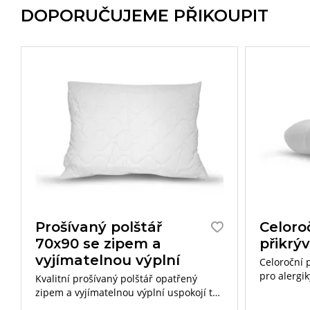
DOPORUČUJEME PŘIKOUPIT
Prošívaný polštář
Celoro
70x90 se zipem a
přikrý
vyjímatelnou výplní
Celoroční 
pro alergik
Kvalitní prošívaný polštář opatřený
výborně reg
zipem a vyjímatelnou výplní uspokojí ty
nejvyšší nároky. Díky vyjímatelnému