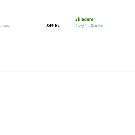
Skladem
849 Kč
 u vás
úterý 11. 8. u vás