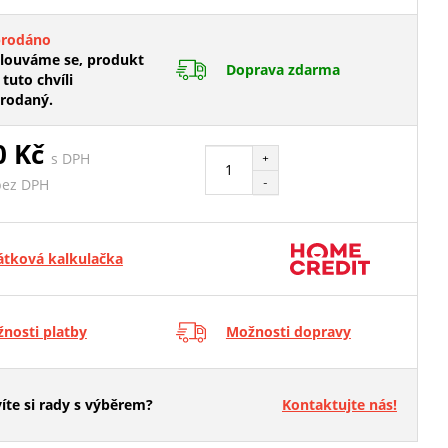
prodáno
ouváme se, produkt
Doprava zdarma
 tuto chvíli
rodaný.
0 Kč
s DPH
+
-
bez DPH
átková kalkulačka
nosti platby
Možnosti dopravy
íte si rady s výběrem?
Kontaktujte nás!