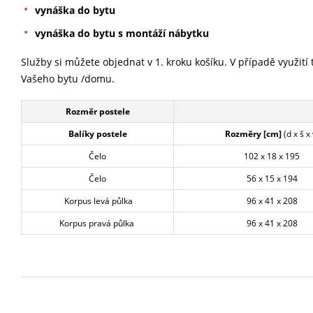
vynáška do bytu
vynáška do bytu s montáží nábytku
Služby si můžete objednat v 1. kroku košíku. V případě využití
Vašeho bytu /domu.
Rozměr postele
Balíky postele
Rozměry [cm]
(d x š x 
Čelo
102 x 18 x 195
Čelo
56 x 15 x 194
Korpus levá půlka
96 x 41 x 208
Korpus pravá půlka
96 x 41 x 208