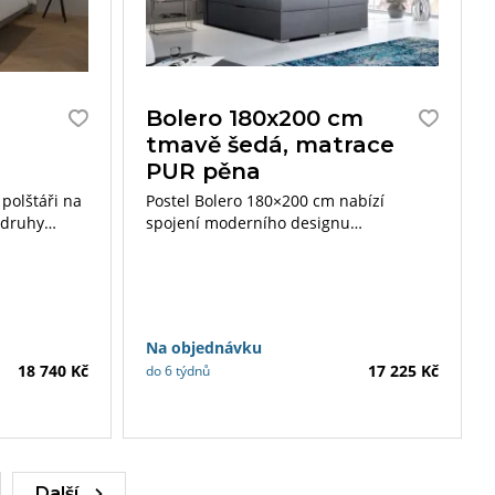
Bolero 180x200 cm
tmavě šedá, matrace
PUR pěna
 polštáři na
Postel Bolero 180×200 cm nabízí
a druhy
spojení moderního designu
s maximálním pohodlím.
S integrovanou matrací a robustní
konstrukcí je tato postel dokonalou
volbou pro stylový a pohodlný spánek.
Na objednávku
18 740 Kč
17 225 Kč
do 6 týdnů
Další