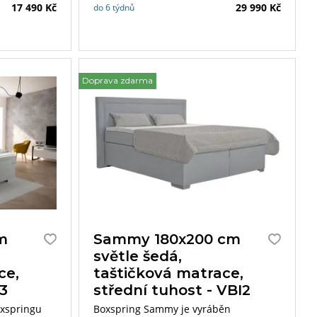
17 490 Kč
29 990 Kč
do 6 týdnů
Doprava zdarma
m
Sammy 180x200 cm
světle šedá,
ce,
taštičková matrace,
I3
střední tuhost - VBI2
oxspringu
Boxspring Sammy je vyráběn