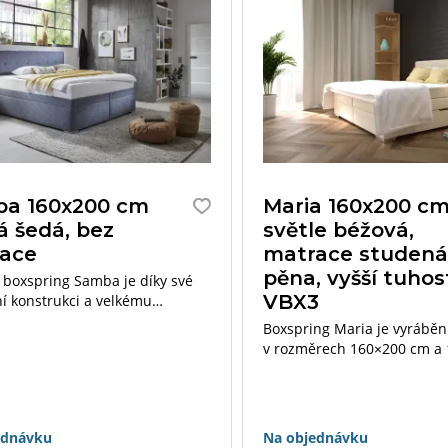
a 160x200 cm
Maria 160x200 c
á šedá, bez
světle béžová,
ace
matrace studen
pěna, vyšší tuhos
 boxspring Samba je díky své
VBX3
ní konstrukci a velkému
u prostoru designovým
Boxspring Maria je vyráběn
em každé ložnice.
v rozměrech 160×200 cm a
cm. Velký úložný prostor je
ze stran postele.
ednávku
Na objednávku