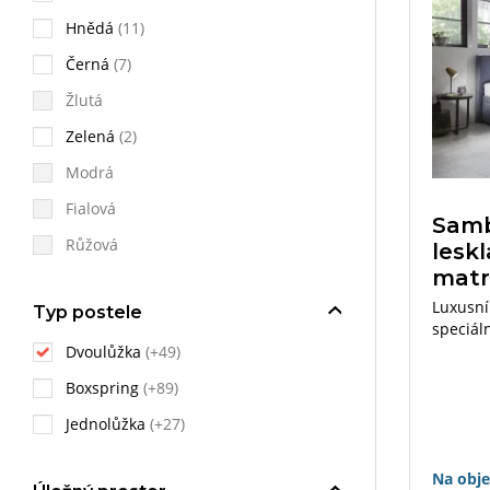
Hnědá
(11)
Černá
(7)
Žlutá
Zelená
(2)
Modrá
Fialová
Samb
Růžová
leskl
matr
Luxusní
Typ postele
speciál
úložném
Dvoulůžka
(+49)
solitér
Boxspring
(+89)
Jednolůžka
(+27)
Na obj