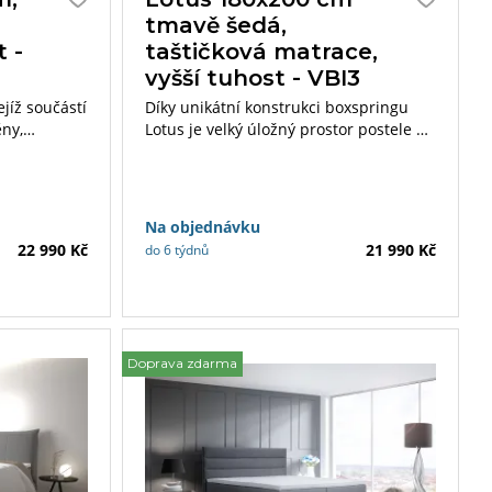
á
tmavě šedá,
t -
taštičková matrace,
vyšší tuhost - VBI3
ejíž součástí
Díky unikátní konstrukci boxspringu
ěny,
Lotus je velký úložný prostor postele na
00 cm.
první pohled skrytý, přístupný ze
 prostor,
strany postele.
ytý. Celkový
čelo
Na objednávku
22 990 Kč
21 990 Kč
do 6 týdnů
Doprava zdarma