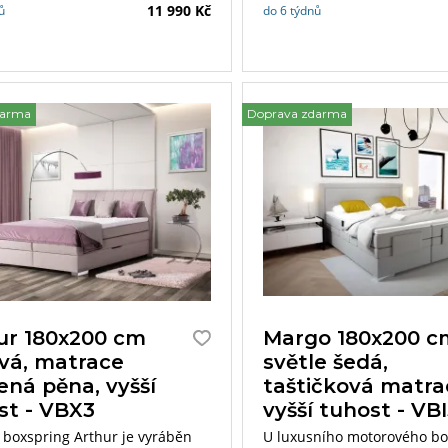
11 990 Kč
ů
do 6 týdnů
darma
Doprava zdarma
ur 180x200 cm
Margo 180x200 c
vá, matrace
světle šedá,
ená pěna, vyšší
taštičková matra
st - VBX3
vyšší tuhost - VB
 boxspring Arthur je vyráběn
U luxusního motorového b