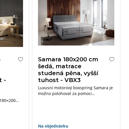
m
Samara 180x200 cm
šedá, matrace
á
studená pěna, vyšší
t -
tuhost - VBX3
Luxusní motorový boxspring Samara je
možno polohovat za pomoci
bezdrátového ovladače. V čele postele
 180×200
jsou ve vtazích upevněny knoflíky.
 přístupný
Na objednávku