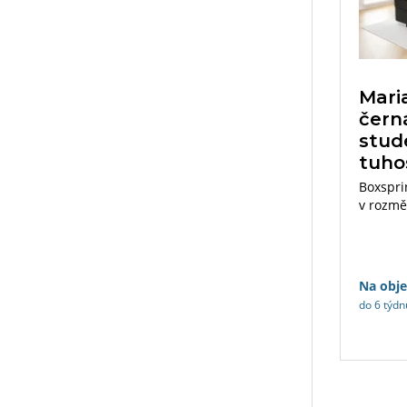
Mari
čern
stud
tuho
Boxspri
v rozmě
cm. Vel
ze stran
Na obj
do 6 týdn