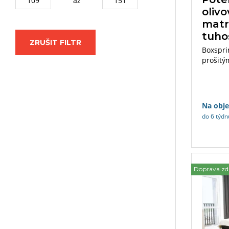
až
olivo
matr
tuho
ZRUŠIT FILTR
Boxspri
prošitý
160×200
Na obj
do 6 týdn
Doprava z