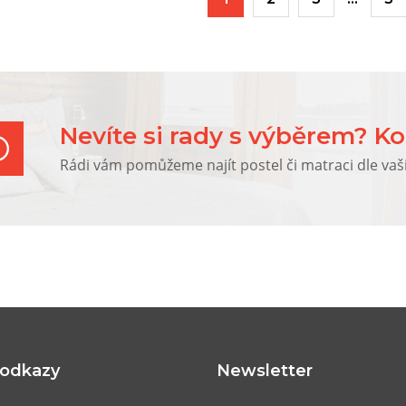
Nevíte si rady s výběrem? Ko
Rádi vám pomůžeme najít postel či matraci dle vaš
 odkazy
Newsletter