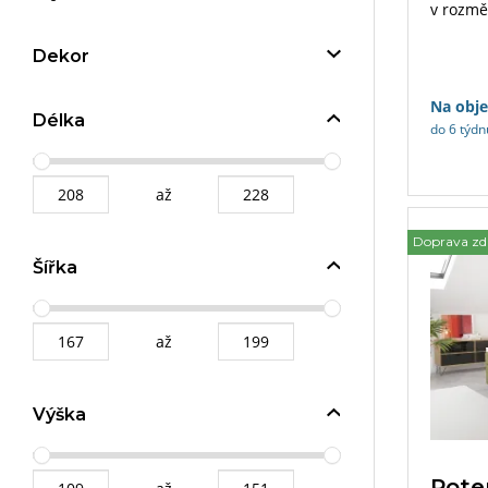
v rozmě
prošité 
prostor,
Dekor
postele.
Na obj
Délka
do 6 týdn
až
Doprava z
Šířka
až
Výška
Pote