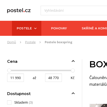
POSTELE
POHOVKY
SKŘÍNĚ A KOM
Zde
Domů
Postele
Postele boxspring
se
nacházíte:
BO
Cena
Čalouněná
až
Kč
materiálů
Dostupnost
Skladem
(3)