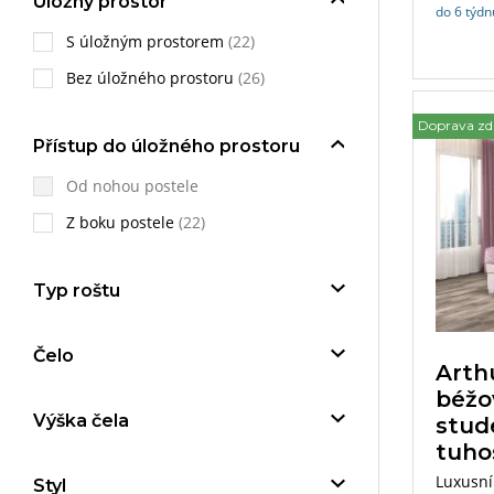
Úložný prostor
do 6 týdn
S úložným prostorem
(22)
Bez úložného prostoru
(26)
Doprava z
Přístup do úložného prostoru
Od nohou postele
Z boku postele
(22)
Typ roštu
Čelo
Arth
béžo
Výška čela
stud
tuho
Luxusní
Styl