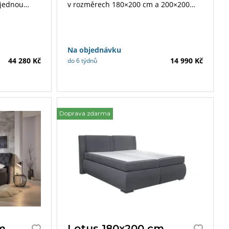
ajednou
v rozměrech 180×200 cm a 200×200
hou pomocí
cm. U lůžka lze zvolit matrace a
toppery dle vlastních preferencí.
Na objednávku
44 280 Kč
14 990 Kč
do 6 týdnů
Doprava zdarma
m,
Lotus 180x200 cm