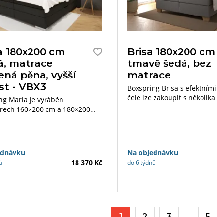
a 180x200 cm
Brisa 180x200 cm
á, matrace
tmavě šedá, bez
ená pěna, vyšší
matrace
st - VBX3
Boxspring Brisa s efektními
čele lze zakoupit s několik
ng Maria je vyráběn
matrací a topperu.
rech 160×200 cm a 180×200
ký úložný prostor je přístupný
 postele.
ednávku
Na objednávku
18 370 Kč
ů
do 6 týdnů
1
2
3
…
5