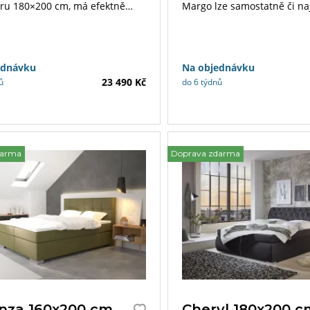
ru 180×200 cm, má efektně
Margo lze samostatně či n
čelo a nabízí velký úložný
polohovat část hlavy či no
 který se otevírá ze stran
bezdrátového ovladače.
ednávku
Na objednávku
23 490 Kč
ů
do 6 týdnů
darma
Doprava zdarma
nza 160x200 cm
Cheryl 180x200 c