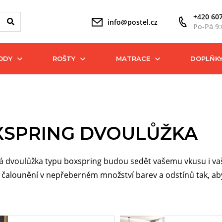
+420 607
info@postel.cz
Po-Pá 9:
ODY
ROŠTY
MATRACE
DOPLŇK
XSPRING DVOULŮŽKA
 dvoulůžka typu boxspring budou sedět vašemu vkusu i vaši
 čalounění v nepřeberném množství barev a odstínů tak, aby