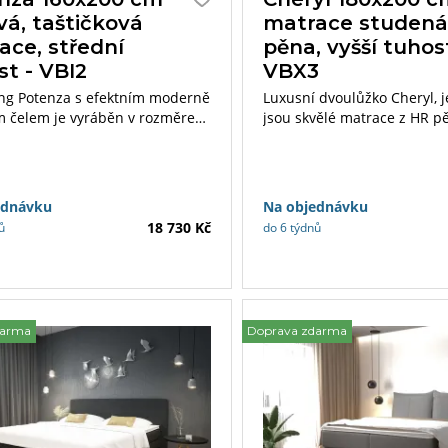
vá, taštičková
matrace studen
ace, střední
pěna, vyšší tuhos
st - VBI2
VBX3
ng Potenza s efektním moderně
Luxusní dvoulůžko Cheryl, j
m čelem je vyráběn v rozměrech
jsou skvělé matrace z HR p
 cm a 180×200 cm.
zakoupíte v rozměru 180×2
Posteli nechybí velký úložný
který je na první pohled skr
dojem podtrhuje nádherné 
ednávku
Na objednávku
s originálními knoflíky.
18 730 Kč
ů
do 6 týdnů
darma
Doprava zdarma