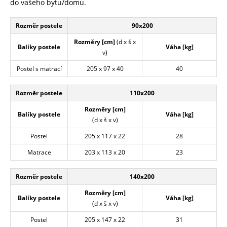
do vašeho bytu/domu.
Rozměr postele
90x200
Rozměry [cm]
(d x š x
Balíky postele
Váha [kg]
v)
Postel s matrací
205 x 97 x 40
40
Rozměr postele
110x200
Rozměry [cm]
Balíky postele
Váha [kg]
(d x š x v)
Postel
205 x 117 x 22
28
Matrace
203 x 113 x 20
23
Rozměr postele
140x200
Rozměry [cm]
Balíky postele
Váha [kg]
(d x š x v)
Postel
205 x 147 x 22
31