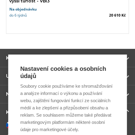
vyšší tuhost - VBI3
Na objednávku
do 6 týdnů
20 610 Kč
Zo
Kategorie
ví
Nastavení cookies a osobních
údajů
Zo
Užitečné odkazy
ví
Soubory cookie používáme ke shromažďování
a analýze informací o výkonu a používání
Zo
Newsletter
ví
webu, zajištění fungování funkcí ze sociálních
médií a ke zlepšení a přizpůsobení obsahu a
Zo
Kontaktujte nás
reklam. Se souhlasem můžeme také předávat
ví
marketingovým platformám některé osobní
Česky
údaje pro marketingové účely.