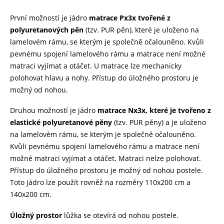
První možností je jádro
matrace Px3x tvořené z
polyuretanových pěn
(tzv. PUR pěn), které je uloženo na
lamelovém rámu, se kterým je společně očalouněno. Kvůli
pevnému spojení lamelového rámu a matrace není možné
matraci vyjímat a otáčet. U matrace lze mechanicky
polohovat hlavu a nohy. Přístup do úložného prostoru je
možný od nohou.
Druhou možností je jádro
matrace Nx3x, které je tvořeno z
elastické polyuretanové pěny
(tzv. PUR pěny) a je uloženo
na lamelovém rámu, se kterým je společně očalouněno.
Kvůli pevnému spojení lamelového rámu a matrace není
možné matraci vyjímat a otáčet. Matraci nelze polohovat.
Přístup do úložného prostoru je možný od nohou postele.
Toto jádro lze použít rovněž na rozměry 110x200 cm a
140x200 cm.
Úložný prostor
lůžka se otevírá od nohou postele.