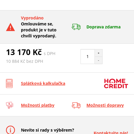
Vyprodáno
Omlouváme se,
Doprava zdarma
produkt je v tuto
chvíli vyprodaný.
13 170 Kč
s DPH
+
-
10 884 Kč bez DPH
Splátková kalkulačka
Možnosti platby
Možnosti dopravy
Nevíte si rady s výběrem?
Kontaktujte nás!