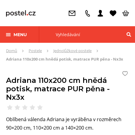
MENU
Zde
Domů
Postele
Jednolůžkové postele
se
Adriana 110x200 cm hnědá potisk, matrace PUR pěna - Nx3x
nacházíte:
Adriana 110x200 cm hnědá
potisk, matrace PUR pěna -
Nx3x
Oblíbená válenda Adriana je vyráběna v rozměrech
90×200 cm, 110×200 cm a 140×200 cm.